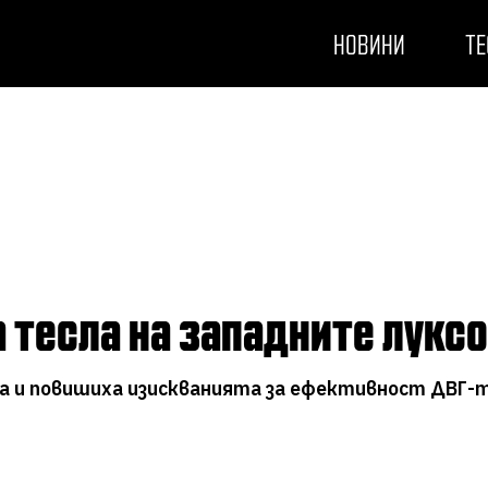
НОВИНИ
ТЕ
а тесла на западните лук
га и повишиха изискванията за ефективност ДВГ-т