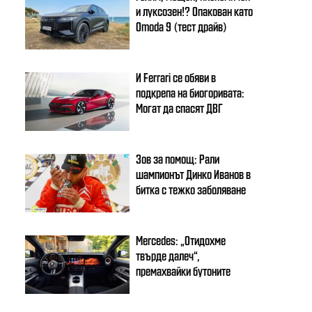
и луксозен!? Опакован като
Omoda 9 (тест драйв)
И Ferrari се обяви в
подкрепа на биогоривата:
Могат да спасят ДВГ
Зов за помощ: Рали
шампионът Динко Иванов в
битка с тежко заболяване
Mercedes: „Отидохме
твърде далеч“,
премахвайки бутоните