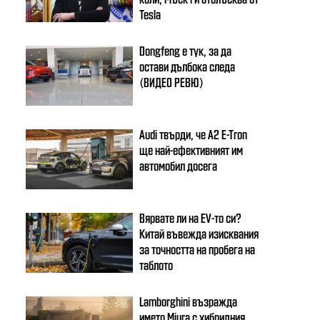
Tesla
Dongfeng e тук, за да
остави дълбока следа
(ВИДЕО РЕВЮ)
Audi твърди, че A2 E-Tron
ще най-ефективният им
автомобил досега
Вярвате ли на EV-то си?
Китай въвежда изисквания
за точността на пробега на
таблото
Lamborghini възражда
името Miura с хибридния