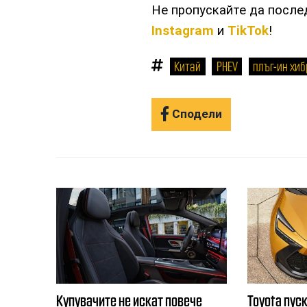
Не пропускайте да посл
Instagram
и
TikTok
!
Китай
PHEV
плъг-ин хи
Сподели
Купувачите не искат повече
Toyota пуск