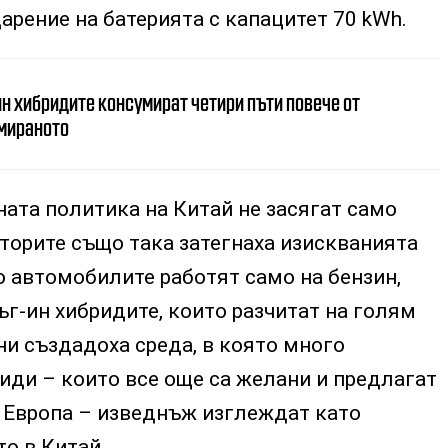
дарение на батерията с капацитет 70 kWh.
н хибридите консумират четири пъти повече от
мираното
ата политика на Китай не засягат само
аторите също така затегнаха изискванията
о автомобилите работят само на бензин,
лъг-ин хибридите, които разчитат на голям
ни създадоха среда, в която много
иди – които все още са желани и предлагат
 Европа – изведнъж изглеждат като
о в Китай.