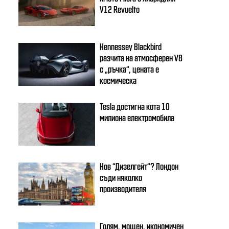
V12 Revuelto
Hennessey Blackbird
разчита на атмосферен V8
с „ръчка“, цената е
космическа
Tesla достигна кота 10
милиона електромобила
Нов “Дизелгейт“? Лондон
съди няколко
производителя
Голям, мощен, икономичен