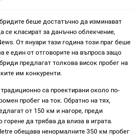
ибридите беше достатъчно да изминават
да се класират за данъчно облекчение,
ews. От януари тази година този праг беше
ва е един от отговорите на въпроса защо
бриди предлагат толкова висок пробег на
ските им конкуренти.
 традиционно са проектирани около по-
ромен пробег на ток. Обратно на тях,
длагат от 150 км и нагоре, преди
 горене да трябва да влиза в играта.
letre обещава ненормалните 350 км пробег