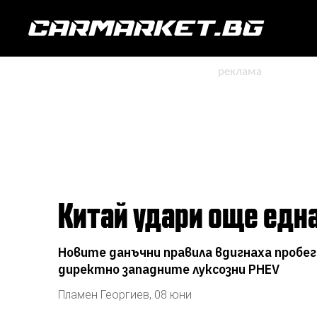
Китай удари още едн
Новите данъчни правила вдигнаха пробе
директно западните луксозни PHEV
Пламен Георгиев
,
08 юни