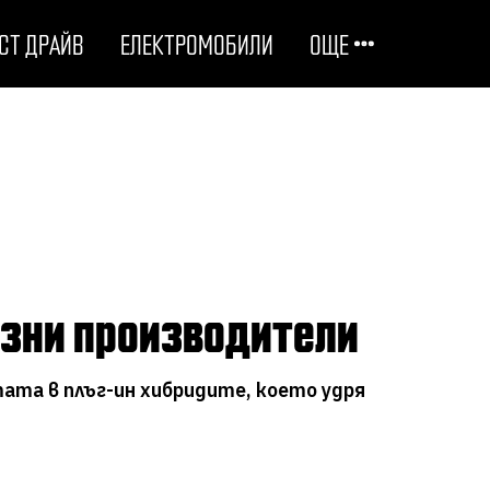
СТ ДРАЙВ
ЕЛЕКТРОМОБИЛИ
ОЩЕ
ОТГОВОРНИ НА ПЪТЯ
ТЕХНОЛОГИИ
СТУДЕНИ ДОСИЕТА
созни производители
ЛЮБОПИТНО
ата в плъг-ин хибридите, което удря
МОТОРИ