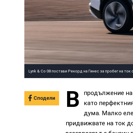
Lynk & Co 08 постави Рекорд на Гинес за пробег на ток 
В
продължение на 
Сподели
като перфектния
дума. Малко еле
придвижвате на ток до