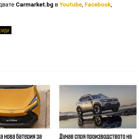
едвате
Carmarket.bg
в
Youtube
,
Facebook
,
бриди
а нова батерия за
Дунав спря производството на