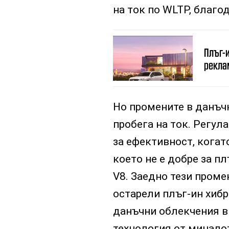
на ток по WLTP, благо
Плъг-и
рекла
Но промените в данъчн
пробега на ток. Регул
за ефективност, когат
което не е добре за п
V8. Заедно тези проме
остарели плъг-ин хибр
данъчни облекчения в
технология от миналот