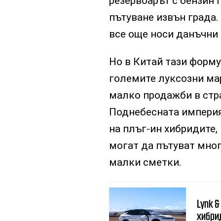
резервоарът с бензин 
пътуване извън града.
все още носи данъчни 
Но в Китай тази форму
големите луксозни мар
малко продажби в стр
Поднебесната империя
на плъг-ин хибридите,
могат да пътуват мног
малки сметки.
Lynk &
хибри