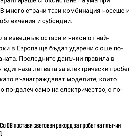
гарантираше спокойствие на ума при
 В много страни тази комбинация носеше и
облекчения и субсидии.
ла изведнъж остаря и някои от най-
ки в Европа ще бъдат ударени с още по-
аната. Последните данъчни правила в
 вдигнаха летвата за електрически пробег
 като възнаграждават моделите, които
о по-далеч само на електричество, с по-
 Co 08 постави световен рекорд за пробег на плъг-ин
д