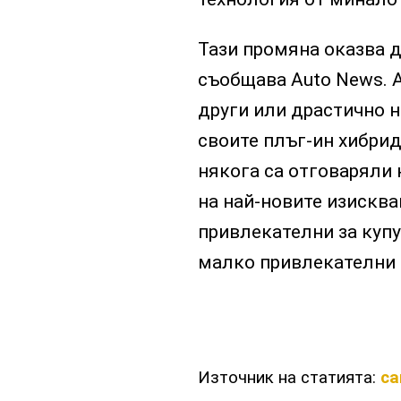
Тази промяна оказва д
съобщава Auto News. Au
други или драстично 
своите плъг-ин хибри
някога са отговаряли 
на най-новите изисква
привлекателни за купу
малко привлекателни 
Източник на статията:
ca