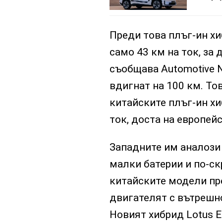
Преди това плъг-ин х
само 43 км на ток, за 
съобщава Automotive N
вдигнат на 100 км. То
китайските плъг-ин хи
ток, доста на европей
Западните им аналози
малки батерии и по-ск
китайските модели пре
двигателят с вътрешно
Новият хибрид Lotus E