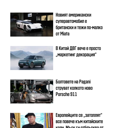
Новият американски
суперавтомобил е
британски и тежи по-малко
от Miata
В Китай ДВГ вече е просто
„маркетинг декорация“
Болтовете на Pagani
струват колкото ново
Porsche 911
Европейците се „затоплят“
все повече към китайските
коли, Мъск ги отблъсква от