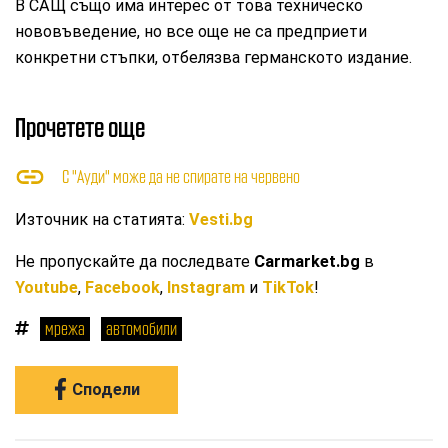
В САЩ също има интерес от това техническо
нововъведение, но все още не са предприети
конкретни стъпки, отбелязва германското издание.
Прочетете още
С "Ауди" може да не спирате на червено
Източник на статията:
Vesti.bg
Не пропускайте да последвате
Carmarket.bg
в
Youtube
,
Facebook
,
Instagram
и
TikTok
!
мрежа
автомобили
Сподели