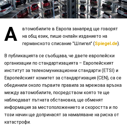
ЕПА/БГНЕС
А
втомобилите в Европа занапред ще говорят
на общ език, пише онлайн изданието на
германското списание "Шпигел" (
Spiegel.de
).
В публикацията се съобщава, че двете европейски
организации по стандартизацията – Европейският
институт за телекомуникационни стандарти (ETSI) и
Европейският комитет за стандартизация (CEN), са се
обединили около първите правила за мрежова връзка
между автомобилите, посредством която те ще
наблюдават пътната обстановка, ще обменят
информация за местоположението и скоростта и по
този начин ще допринасят за намаляване на риска от
катастрофи.