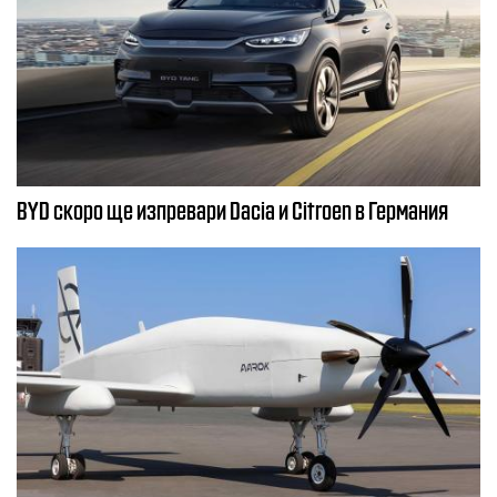
BYD скоро ще изпревари Dacia и Citroеn в Германия