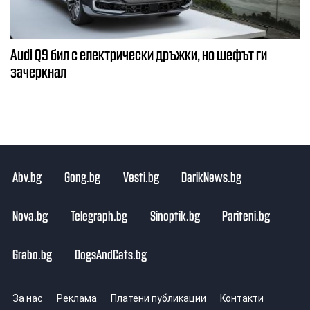
Audi Q9 бил с електрически дръжки, но шефът ги
зачеркнал
Abv.bg
Gong.bg
Vesti.bg
DarikNews.bg
Nova.bg
Telegraph.bg
Sinoptik.bg
Pariteni.bg
Grabo.bg
DogsAndCats.bg
За нас
Реклама
Платени публикации
Контакти