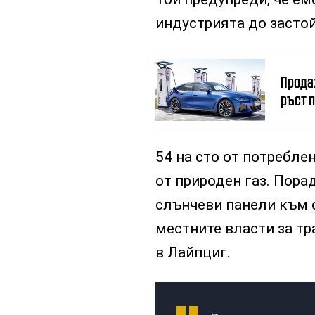
индустрията до застой
Прода
ръст п
54 на сто от потреблен
от природен газ. Пора
слънчеви панели към с
местните власти за т
в Лайпциг.