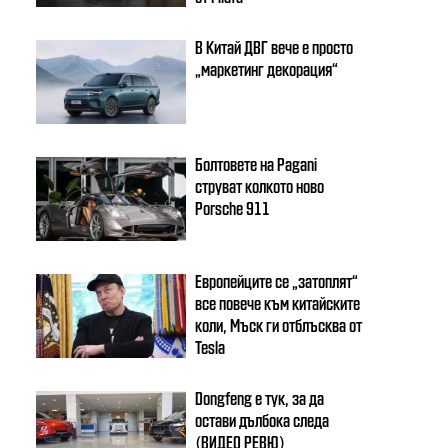
В Китай ДВГ вече е просто
„маркетинг декорация“
Болтовете на Pagani
струват колкото ново
Porsche 911
Европейците се „затоплят“
все повече към китайските
коли, Мъск ги отблъсква от
Tesla
Dongfeng e тук, за да
остави дълбока следа
(ВИДЕО РЕВЮ)