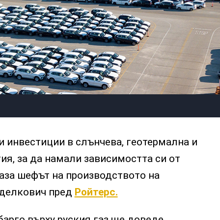
 инвестиции в слънчева, геотермална и
ия, за да намали зависимостта си от
каза шефът на производството на
делкович пред
Ройтерс.
барго върху руския газ ще доведе