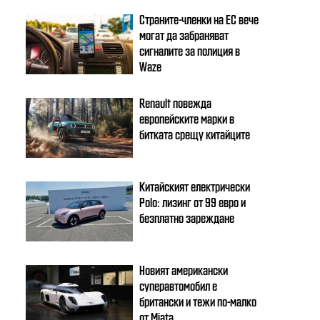
Страните-членки на ЕС вече
могат да забраняват
сигналите за полиция в
Waze
Renault повежда
европейските марки в
битката срещу китайците
Китайският електрически
Polo: лизинг от 99 евро и
безплатно зареждане
Новият американски
суперавтомобил е
британски и тежи по-малко
от Miata