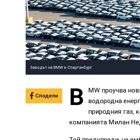
Заводът на BMW в Спартанбург.
B
MW проучва нови
Сподели
водородна енерг
природния газ, 
компанията Милан Не
Той предупреди, че ем