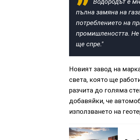
Водородът е м
пълна замяна на газа
потреблението на пр
промишлеността. Не
ще спре."
Новият завод на марка
света, която ще работ
разчита до голяма сте
добавяйки, че автомо
използването на геоте