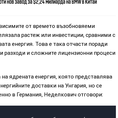
ти нов завод за $2,24 милиарда на BMW в Китай
зависимите от времето възобновяеми
белязала растеж или инвестиции, сравними с
ата енергия. Това е така отчасти поради
и разходи и сложните лицензионни процеси
 на ядрената енергия, която представлява
нергийните доставки на Унгария, но се
енно в Германия, Неделкович отговори: