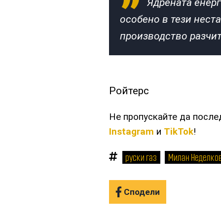
Ядрената енерг
особено в тези нест
производство разчит
Ройтерс
Не пропускайте да посл
Instagram
и
TikTok
!
руски газ
Милан Неделко
Сподели