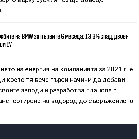
.
жбите на BMW за първите 6 месеца: 13,3% спад, двоен
ри EV
ието на енергия на компанията за 2021 г. е
ди което тя вече търси начини да добави
воите заводи и разработва планове с
ранспортиране на водород до съоръжението