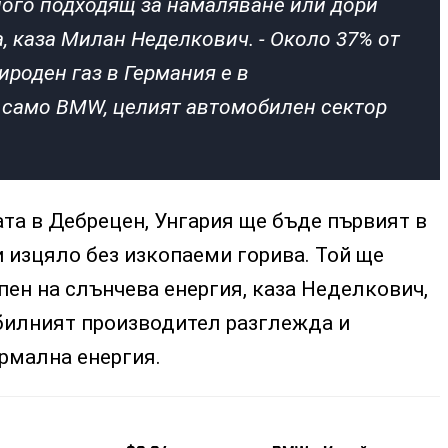
ного подходящ за намаляване или дори
, каза Милан Неделкович. - Около 37% от
ироден газ в Германия е в
 само BMW, целият автомобилен сектор
та в Дебрецен, Унгария ще бъде първият в
и изцяло без изкопаеми горива. Той ще
пен на слънчева енергия, каза Неделкович,
билният производител разглежда и
рмална енергия.