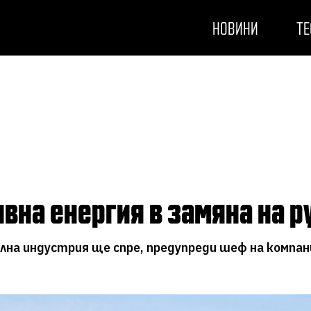
НОВИНИ
ТЕ
вна енергия в замяна на р
илна индустрия ще спре, предупреди шеф на компа