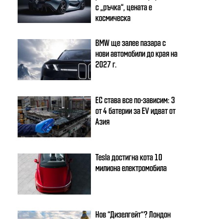
с „ръчка“, цената е
космическа
BMW ще залее пазара с
нови автомобили до края на
2027 г.
ЕС става все по-зависим: 3
от 4 батерии за EV идват от
Азия
Tesla достигна кота 10
милиона електромобила
Нов “Дизелгейт“? Лондон