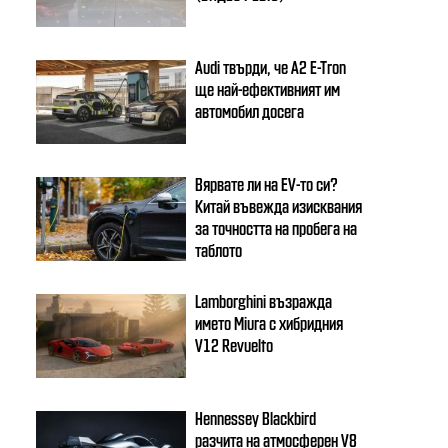
Audi твърди, че A2 E-Tron
ще най-ефективният им
автомобил досега
Вярвате ли на EV-то си?
Китай въвежда изисквания
за точността на пробега на
таблото
Lamborghini възражда
името Miura с хибридния
V12 Revuelto
Hennessey Blackbird
разчита на атмосферен V8