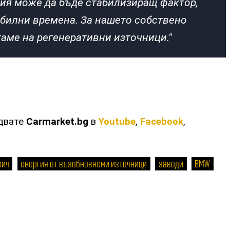
ия може да бъде стабилизиращ фактор,
абилни времена. За нашето собствено
аме на регенеративни източници."
едвате
Carmarket.bg
в
Youtube
,
Facebook
,
вич
енергия от възобновяеми източници
заводи
BMW