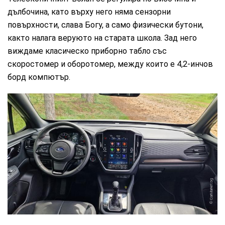
дълбочина, като върху него няма сензорни
повърхности, слава Богу, а само физически бутони,
както налага веруюто на старата школа. Зад него
виждаме класическо приборно табло със
скоростомер и оборотомер, между които е 4,2-инчов
борд компютър.
CarMarket.bg