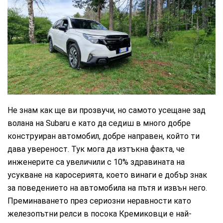
CarMarket.bg
Не знам как ще ви прозвучи, но самото усещане зад
волана на Subaru е като да седиш в много добре
конструиран автомобил, добре направен, който ти
дава увереност. Тук мога да изтъкна факта, че
инженерите са увеличили с 10% здравината на
усукване на каросерията, което винаги е добър знак
за поведението на автомобила на пътя и извън него.
Преминаването през сериозни неравности като
железопътни релси в посока Кремиковци е най-