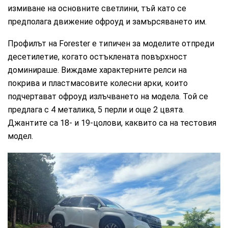
измиване на основните светлини, тъй като се
предполага движение офроуд и замърсяването им.
Профилът на Forester е типичен за моделите отпреди
десетилетие, когато остъклената повърхност
доминираше. Виждаме характерните релси на
покрива и пластмасовите колесни арки, които
подчертават офроуд излъчването на модела. Той се
предлага с 4 металика, 5 перли и още 2 цвята.
Джантите са 18- и 19-цолови, каквито са на тестовия
модел.