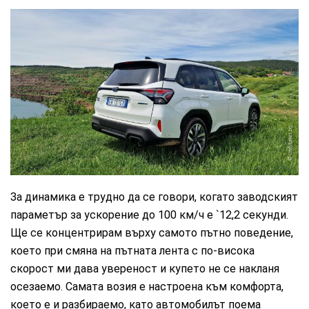
CarMarket.bg
За динамика е трудно да се говори, когато заводският
параметър за ускорение до 100 км/ч е `12,2 секунди.
Ще се концентрирам върху самото пътно поведение,
което при смяна на пътната лента с по-висока
скорост ми дава увереност и купето не се накланя
осезаемо. Самата возия е настроена към комфорта,
което е и разбираемо, като автомобилът поема