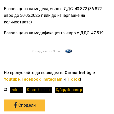
Базова цена на модела, евро с ДДС: 40 872 (36 872
евро до 30.06.2026 г или до изчерпване на
количествата)
Базова цена на модификацията, евро с ДДС: 47 519
Създадено за Subaru
Не пропускайте да последвате
Carmarket.bg
в
Youtube
,
Facebook
,
Instagram
и
TikTok
!
Subaru
Subaru Forester
Субару Форестер
Сподели