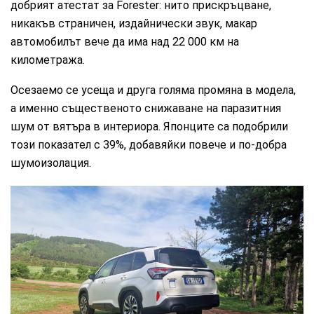
добрият атестат за Forester: нито прискръцване,
никакъв страничен, издайнически звук, макар
автомобилът вече да има над 22 000 км на
километража.
Осезаемо се усеща и друга голяма промяна в модела,
а именно същественото снижаване на паразитния
шум от вятъра в интериора. Японците са подобрили
този показател с 39%, добавяйки повече и по-добра
шумоизолация.