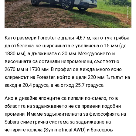
CarMarket.bg
Като размери Forester е дълъг 4,67 м, като тук трябва
да отбележа, че широчината е увеличена с 15 мм (до
1830 мм), а дължината с 30 мм. Междуосието и
височината са останали непроменени, съответно
2670 мм и 1730 мм. В профил се вижда много ясно
клиренсът на Forester, който е цели 220 мм. Ъгълът на
заход е 20,4 радуса, а на отход 25,7 градуса.
Ако в дизайна японците са пипали по-смело, то в
областта на задвижването не са правени подобни
промени. Имаме задължителната за философията на
Subaru симетрична система за задвижване на
четирите колела (Symmetrical AWD) и боксеров