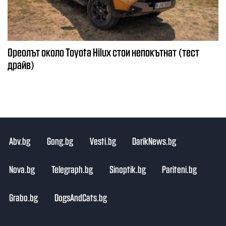
Ореолът около Toyota Hilux стои непокътнат (тест
драйв)
Abv.bg
Gong.bg
Vesti.bg
DarikNews.bg
Nova.bg
Telegraph.bg
Sinoptik.bg
Pariteni.bg
Grabo.bg
DogsAndCats.bg