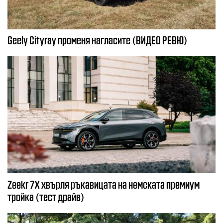
Geely Cityray променя нагласите (ВИДЕО РЕВЮ)
Zeekr 7X хвърля ръкавицата на немската премиум
тройка (тест драйв)