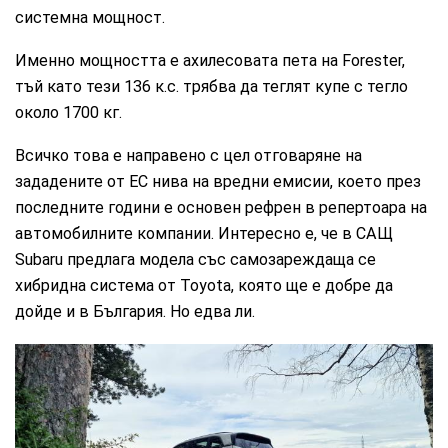
системна мощност.
Именно мощността е ахилесовата пета на Forester,
тъй като тези 136 к.с. трябва да теглят купе с тегло
около 1700 кг.
Всичко това е направено с цел отговаряне на
зададените от ЕС нива на вредни емисии, което през
последните години е основен рефрен в репертоара на
автомобилните компании. Интересно е, че в САЩ
Subaru предлага модела със самозареждаща се
хибридна система от Toyota, която ще е добре да
дойде и в България. Но едва ли.