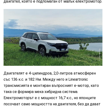
двигател, който е подпомаган от малък електромотор.
CarMarket.bg
Двигателят е 4-цилиндров, 2,0-литров атмосферен
със 136 к.с. и 182 Нм. Между него и Lineartronic
трансмисията е монтиран въпросният е-мотор, като
така се формира мека хибридна система.
Електромоторът е с мощност 16,7 к.с., но японците
посочват само мощността на двигателя, без да дават