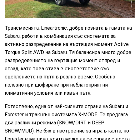
CarMarket.bg
Трансмисията, Lineartronic, добре позната в гамата на
Subaru, работи в комбинация със системата за
активно разпределение на въртящия момент Active
Torque Split AWD на Subaru. Тя балансира много добре
разпределението на въртящия момент отпред и
отзад, като това става в съответствие със
сцеплението на пътя в реално време. Особено
полезно при шофиране при неблагоприятни
климатични условия или извън пътя.
Естествено, една от най-силните страни на Subaru и
Forester и тракшън системата X-MODE. Те предлага
два различни режима (SNOW/DIRT и DEEP
SNOW/MUD). Не бях в настроение за игра в калта, но
Forester е машина, която може да се справи с доста