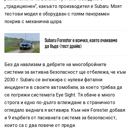
„традиционен“, какъвто производител е Subaru. Моят
тестови модел е оборудван с голям панорамен
покрив с механична щора.
Subaru Forester е всичко, което очакваме
да бъде (тест драйв)
Без да навлизам в дебрите на многобройните
системи за активна безопасност ще отбележа, че към
2030 г. Subaru се ангажира с нулеви фатални
инциденти в своите автомобили, за което трябва да
се погрижи системата Eye Sight. Тя обаче е много
строга и едно по-дълго вглеждане в страничното
огледало веднага я активира. Към нея Forester добавя
и 9 еърбега от пасивната система за безопасност,
които са с два повече от преди.