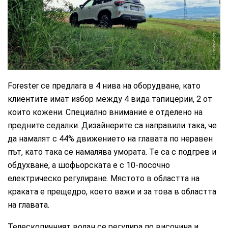
CarMarket.bg
Forester се предлага в 4 нива на оборудване, като
клиентите имат избор между 4 вида тапицерии, 2 от
които кожени. Специално внимание е отделено на
предните седалки. Дизайнерите са направили така, че
да намалят с 44% движението на главата по неравен
път, като така се намалява умората. Те са с подгрев и
обдухване, а шофьорската е с 10-посочно
електрическо регулиране. Мястото в областта на
краката е прещедро, което важи и за това в областта
на главата.
Телескопичният волан се регулира по височина и