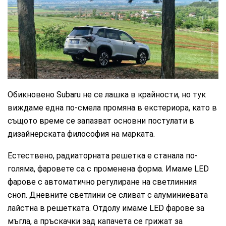
CarMarket.bg
Обикновено Subaru не се лашка в крайности, но тук
виждаме една по-смела промяна в екстериора, като в
същото време се запазват основни постулати в
дизайнерската философия на марката.
Естествено, радиаторната решетка е станала по-
голяма, фаровете са с променена форма. Имаме LED
фарове с автоматично регулиране на светлинния
сноп. Дневните светлини се сливат с алуминиевата
лайстна в решетката. Отдолу имаме LED фарове за
мъгла, а пръскачки зад капачета се грижат за