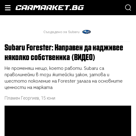
Създадено за Subaru
Subaru Forester: Направен да надживее
няколко собственика (ВИДЕО)
Не променяш нещо, което работи. Subaru са
праволинейни в този житейски закон, затова и
шестото поколение на Forester залага на основните
ценности на марката
Пламен Георгиев
,
15 юни