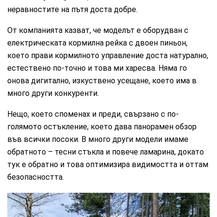
неравностите на пътя доста добре.
От компанията казват, че моделът е оборудван с
електрическата кормилна рейка с двоен пиньон,
което прави кормилното управление доста натурално,
естествено по-точно и това ми харесва. Няма го
онова дигитално, изкуствено усещане, което има в
много други конкуренти.
Нещо, което споменах и преди, свързано с по-
голямото остъкление, което дава панорамен обзор
във всички посоки. В много други модели имаме
обратното – тесни стъкла и повече ламарина, докато
тук е обратно и това оптимизира видимостта и оттам
безопасността.