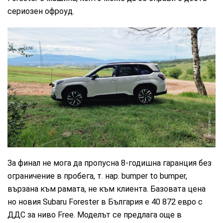
сериозен офроуд.
CarMarket.bg
За финал не мога да пропусна 8-годишна гаранция без
ограничение в пробега, т. нар. bumper to bumper,
вързана към рамата, не към клиента. Базовата цена
но новия Subaru Forester в България е 40 872 евро с
ДДС за ниво Free. Моделът се предлага още в