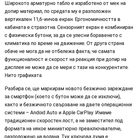
Широкото арматурно табло е изработено от мек на
допир материал, по средата му е разположен
вертикален 11,6-инчов екран. Ергономичността в
кабината е страхотна. Сензорният екран е комбиниран
с физически бутони, за да се улесни боравенето с
климатика по време на движение. От друга страна
обаче не мога да не отбележа факта, че самата
функционалност и скорост на реакция при допир на
дисплея не може да се мери с тази на конкурентите.
Нито графиката.
Разбира се, ще маркирам новото безжично зареждане
за смартфон (което с бутон може да се изключи),
както и безжичното свързване на двете операционни
системи – Andoid Auto и Apple CarPlay. Имаме
традиционен скоростен лост, а не заместител под
формата на някое миниатюрно превключвателче,
разположено на волана. Тук ключова дума е