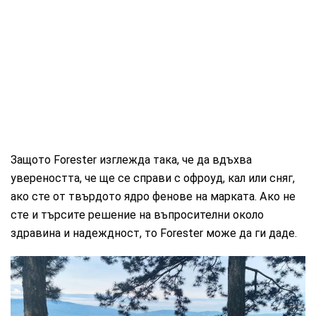
Защото Forester изглежда така, че да вдъхва
увереността, че ще се справи с офроуд, кал или сняг,
ако сте от твърдото ядро фенове на марката. Ако не
сте и търсите решение на въпросителни около
здравина и надеждност, то Forester може да ги даде.