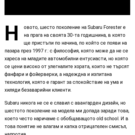
Н
овото, шесто поколение на Subaru Forester e
на прага на своята 30-та годишнина, в която
ще пристъпи по начина, по който се появи на
пазара през 1997 г.: с философия, която може да не се
хареса на младите автомобилни ентусиасти, но която
се цени високо от улегналите хората, които не търсят
фанфари и фойерверки, а надеждна и изпитана
технология, която е гарант за спокойствие на ума и
хиляди безаварийни клиенти.
Subaru никога не се е славил с авангарден дизайн, но
шестото поколение на модела ми допада заради това,
което често наричаме с обобщаващото old school. И в
това понятие не влагам и капка отрицателен смисъл,
напротив.