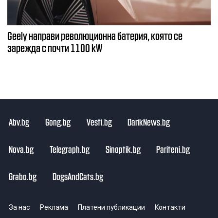
Geely направи революционна батерия, която се
зарежда с почти 1100 kW
Abv.bg
Gong.bg
Vesti.bg
DarikNews.bg
Nova.bg
Telegraph.bg
Sinoptik.bg
Pariteni.bg
Grabo.bg
DogsAndCats.bg
За нас
Реклама
Платени публикации
Контакти