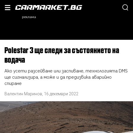
Polestar 3 ще следи за състоянието на
водача
Ако усети разсейване или заспиване, технологията DMS
ще сигнализира, а може и да предизвика аварийно
спиране
Валентин Маринов
,
16 декември 2022