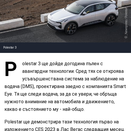
, Newspress / Polestar
Polestar 3
P
olestar 3 ще дойде догодина пълен с
авангардни технологии. Сред тях се откроява
усъвършенствана система за наблюдение на
водача (DMS), проектирана заедно с компанията Smart
Eye. Тя ще следи водача, за да се увери, че обръща
нужното внимание на автомобила и движението,
какво е състоянието му - най-общо.
Polestar ще демонстрира тази технология първо на
изложението CES 2023 в Лас Вегас следващия месец.