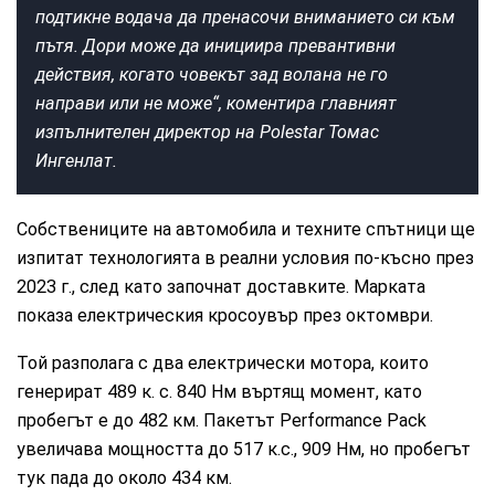
подтикне водача да пренасочи вниманието си към
пътя. Дори може да инициира превантивни
действия, когато човекът зад волана не го
направи или не може“, коментира главният
изпълнителен директор на Polestar Томас
Ингенлат.
Собствениците на автомобила и техните спътници ще
изпитат технологията в реални условия по-късно през
2023 г., след като започнат доставките. Марката
показа електрическия кросоувър през октомври.
Той разполага с два електрически мотора, които
генерират 489 к. с. 840 Нм въртящ момент, като
пробегът е до 482 км. Пакетът Performance Pack
увеличава мощността до 517 к.с., 909 Нм, но пробегът
тук пада до около 434 км.