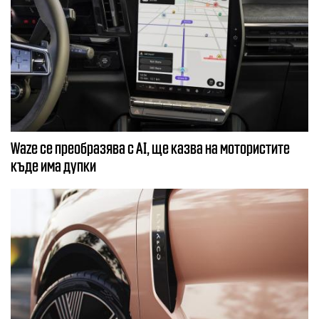
Waze се преобразява с AI, ще казва на мотористите
къде има дупки