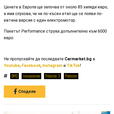
Цената в Европа ще започва от около 85 хиляди евро,
а има слухове, че на по-късен етап ще се появи по-
евтина версия с един електромотор.
Пакетът Performance струва допълнително към 6000
евро.
Не пропускайте да последвате
Carmarket.bg
в
Youtube
,
Facebook
,
Instagram
и
TikTok
!
DMS
технология
Polestar 3
Polestar
Сподели