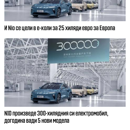
И Nio се цели в е-коли за 25 хиляди евро за Европа
NIO произведе 300-хилядния си електромобил,
догодина вади 5 нови модела