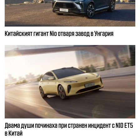
Китайският гигант Nio отваря завод в Унгария
Двама души починаха при странен инцидент с NIO ET5
в Китай