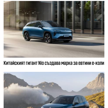
Китайският гигант Nio създава марка за евтини е-коли