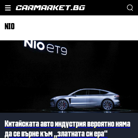
NIO
Китайската авто индустрия вероятно няма
да се върне към „златната си ера“