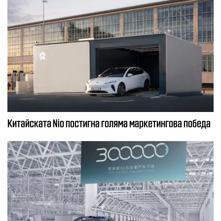
Китайската Nio постигна голяма маркетингова победа