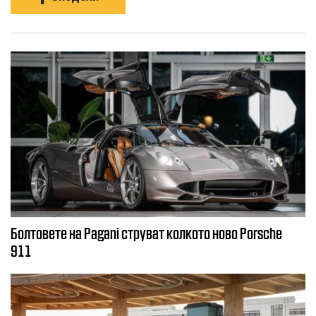
Болтовете на Pagani струват колкото ново Porsche
911