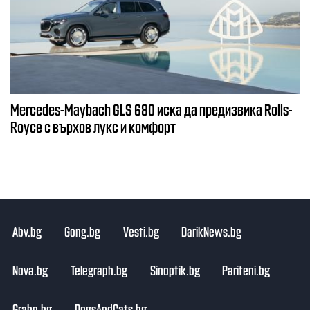
Mercedes-Maybach GLS 680 иска да предизвика Rolls-
Royce с върхов лукс и комфорт
Abv.bg
Gong.bg
Vesti.bg
DarikNews.bg
Nova.bg
Telegraph.bg
Sinoptik.bg
Pariteni.bg
Grabo.bg
DogsAndCats.bg