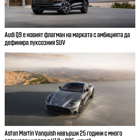
Audi Q9 е новият флагман на марката с амбицията да
дефинира луксозния SUV
Aston Martin Vanquish навърши 25 години с много