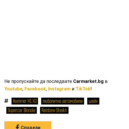
Не пропускайте да последвате
Carmarket.bg
в
Youtube
,
Facebook
,
Instagram
и
TikTok
!
Hummer H1 X3
любопитно автомобили
шейх
Supercar Blondie
Rainbow Sheikh
Сподели