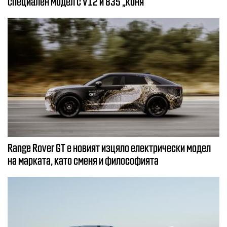
специален модел с V12 и 835 „коня“
Range Rover GT е новият изцяло електрически модел
на марката, като сменя и философията