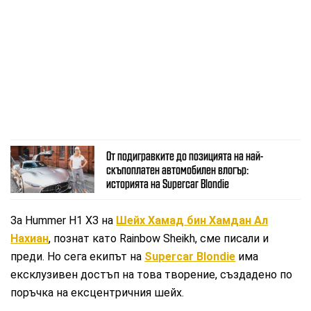
От подигравките до позицията на най-
скъпоплатен автомобилен влогър:
историята на Supercar Blondie
За Hummer Н1 Х3 на
Шейх Хамад бин Хамдан Ал
Нахиан
, познат като Rainbow Sheikh, сме писали и
преди. Но сега екипът на
Supercar Blondie
има
ексклузивен достъп на това творение, създадено по
поръчка на ексцентричния шейх.