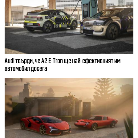
Audi твърди, че A2 E-Tron ще най-ефективният им
автомобил досега