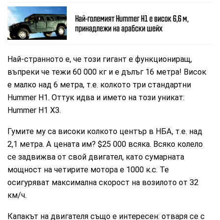
Най-големият Hummer H1 e висок 6,6 м,
принадлежи на арабски шейх
Най-странното е, че този гигант е функциониращ,
въпреки че тежи 60 000 кг и е дълъг 16 метра! Висок
е малко над 6 метра, т.е. колкото три стандартни
Hummer H1. Оттук идва и името на този уникат:
Hummer H1 X3.
Гумите му са високи колкото център в НБА, т.е. над
2,1 метра. А цената им? $25 000 всяка. Всяко колело
се задвижва от свой двигател, като сумарната
мощност на четирите мотора е 1000 к.с. Те
осигуряват максимална скорост на возилото от 32
км/ч.
Капакът на двигателя също е интересен: отваря се с