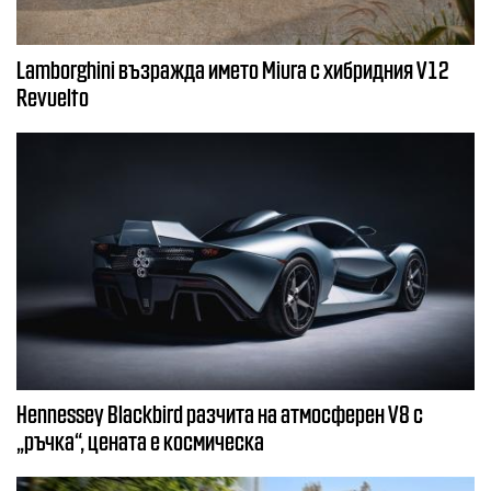
Lamborghini възражда името Miura с хибридния V12
Revuelto
Hennessey Blackbird разчита на атмосферен V8 с
„ръчка“, цената е космическа