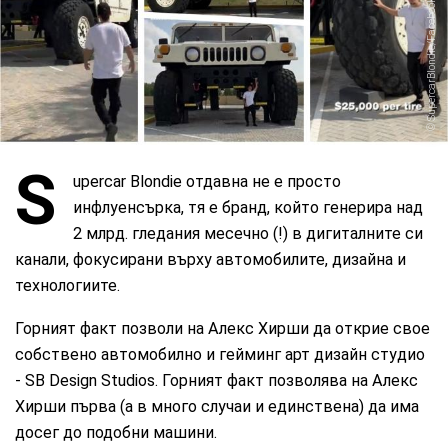
SupercarBlondie/Facebook
S
upercar Blondie отдавна не е просто
инфлуенсърка, тя е бранд, който генерира над
2 млрд. гледания месечно (!) в дигиталните си
канали, фокусирани върху автомобилите, дизайна и
технологиите.
Горният факт позволи на Алекс Хирши да открие свое
собствено автомобилно и гейминг арт дизайн студио
- SB Design Studios. Горният факт позволява на Алекс
Хирши първа (а в много случаи и единствена) да има
досег до подобни машини.