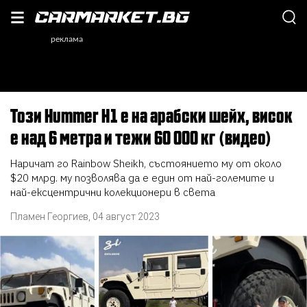
Този Hummer H1 е на арабски шейх, висок
е над 6 метра и тежи 60 000 кг (видео)
Наричат го Rainbow Sheikh, състоянието му от около
$20 млрд. му позволява да е един от най-големите и
най-ексцентрични колекционери в света
Пламен Георгиев
,
04 август 2023