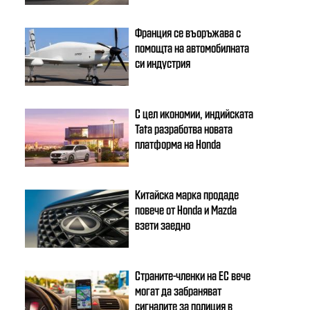
Франция се въоръжава с
помощта на автомобилната
си индустрия
С цел икономии, индийската
Tata разработва новата
платформа на Honda
Китайска марка продаде
повече от Honda и Mazda
взети заедно
Страните-членки на ЕС вече
могат да забраняват
сигналите за полиция в