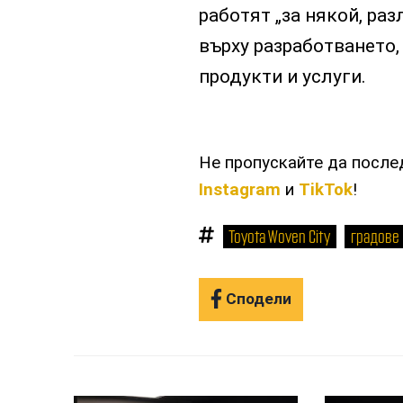
работят „за някой, раз
върху разработването,
продукти и услуги.
Не пропускайте да посл
Instagram
и
TikTok
!
Toyota Woven City
градове
Сподели