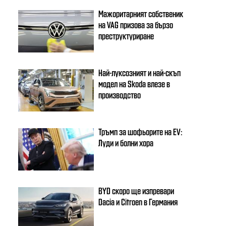
Мажоритарният собственик
на VAG призова за бързо
преструктуриране
Най-луксозният и най-скъп
модел на Skoda влезе в
производство
Тръмп за шофьорите на EV:
Луди и болни хора
BYD скоро ще изпревари
Dacia и Citroеn в Германия