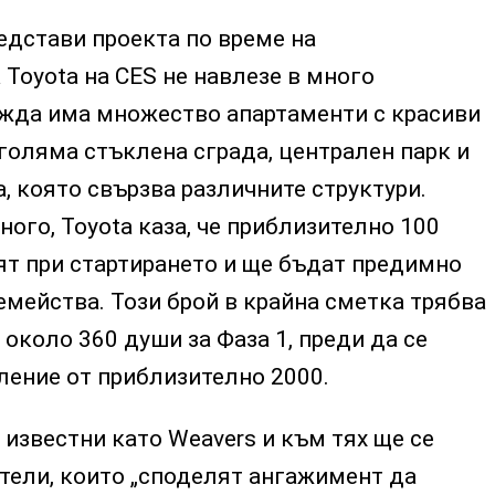
едстави проекта по време на
Toyota на CES не навлезе в много
ежда има множество апартаменти с красиви
голяма стъклена сграда, централен парк и
 която свързва различните структури.
ного, Toyota каза, че приблизително 100
ят при стартирането и ще бъдат предимно
емейства. Този брой в крайна сметка трябва
 около 360 души за Фаза 1, преди да се
ление от приблизително 2000.
известни като Weavers и към тях ще се
тели, които „споделят ангажимент да