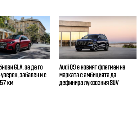
нови GLA, за да го
Audi Q9 е новият флагман на
уверен, забавен и с
марката с амбицията да
657 км
дефинира луксозния SUV