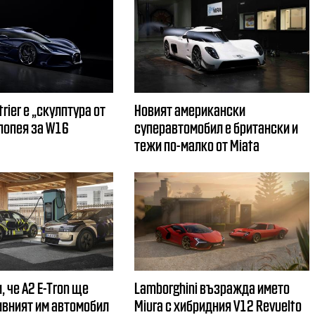
trier е „скулптура от
Новият американски
епопея за W16
суперавтомобил е британски и
тежи по-малко от Miata
, че A2 E-Tron ще
Lamborghini възражда името
вният им автомобил
Miura с хибридния V12 Revuelto