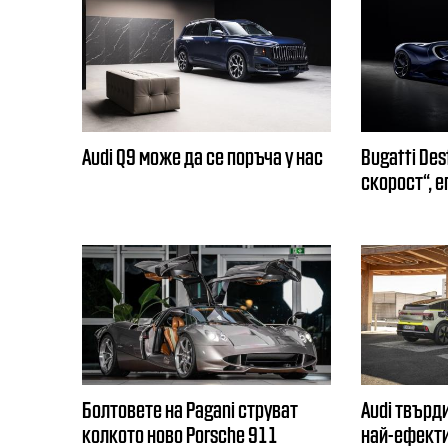
Audi Q9 може да се поръча у нас
Bugatti Des
скорост“, 
Болтовете на Pagani струват
Audi твърди
колкото ново Porsche 911
най-ефекти