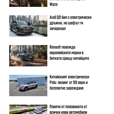
Waze
Audi Q9 бил с електрически
дръжки, но шефът ги
зачеркнал
Renault повежда
европейските марки в
битката срещу китайците
Китайският електрически
Polo: лизинг от 99 евро и
безплатно зареждане
Повече от половината от
всички нови автомобили