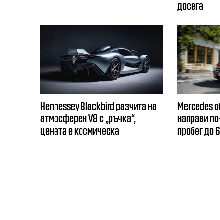
досега
Hennessey Blackbird разчита на
Mercedes об
атмосферен V8 с „ръчка“,
направи по-
цената е космическа
пробег до 