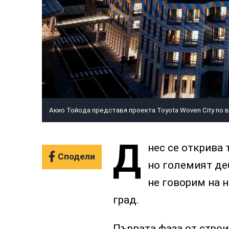
Акио Тойода представя проекта Toyota Woven City по 
Д
нес се открива 
Сподели
но големият де
не говорим на н
град.
Първата фаза от строи