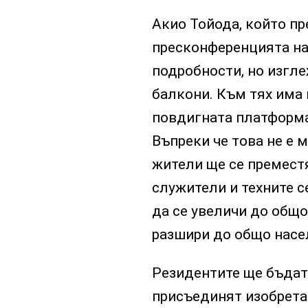
Акио Тойода, който пр
пресконференцията на 
подробности, но изгл
балкони. Към тях има 
повдигната платформа,
Въпреки че това не е м
жители ще се премест
служители и техните с
да се увеличи до общо
разшири до общо насе
Резидентите ще бъдат 
присъединят изобрета