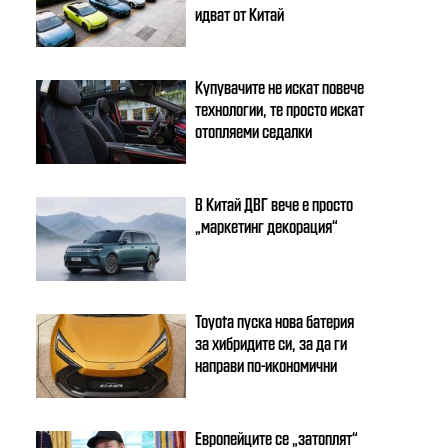
идват от Китай
Купувачите не искат повече
технологии, те просто искат
отопляеми седалки
В Китай ДВГ вече е просто
„маркетинг декорация“
Toyota пуска нова батерия
за хибридите си, за да ги
направи по-икономични
Европейците се „затоплят“