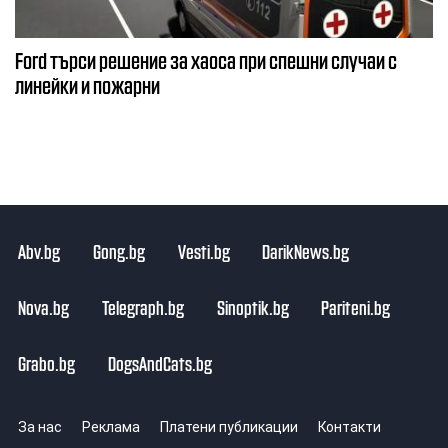
Ford търси решение за хаоса при спешни случаи с
линейки и пожарни
Abv.bg
Gong.bg
Vesti.bg
DarikNews.bg
Nova.bg
Telegraph.bg
Sinoptik.bg
Pariteni.bg
Grabo.bg
DogsAndCats.bg
За нас
Реклама
Платени публикации
Контакти