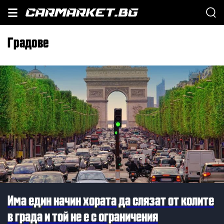
градове
Има един начин хората да слязат от колите
в града и той не е с ограничения