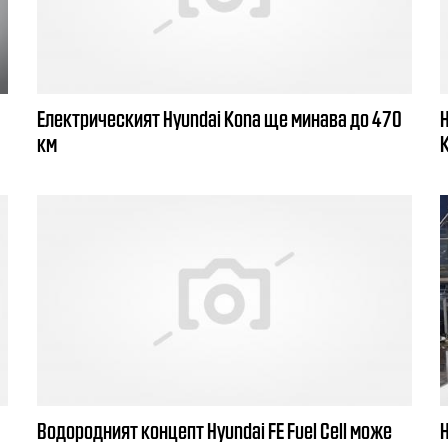
Електрическият Hyundai Kona ще минава до 470
км
Водородният концепт Hyundai FE Fuel Cell може