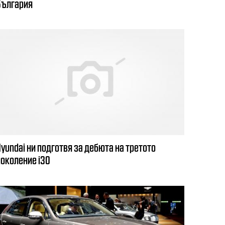
България
Hyundai ни подготвя за дебюта на третото
поколение i30