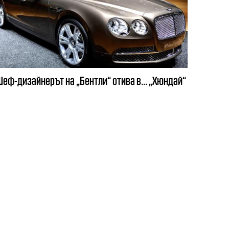
Шеф-дизайнерът на „Бентли“ отива в... „Хюндай“