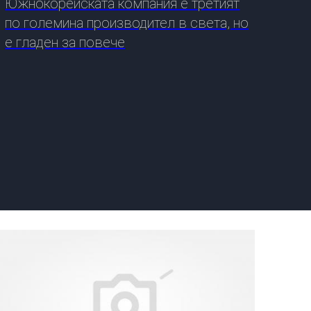
Южнокорейската компания е третият
ДРУГИ
по големина производител в света, но
е гладен за повече
СЪВЕТИ