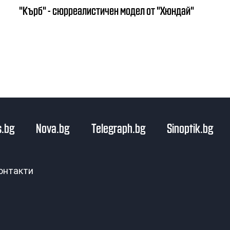
"Кърб" - сюрреалистичен модел от "Хюндай"
.bg
Nova.bg
Telegraph.bg
Sinoptik.bg
онтакти