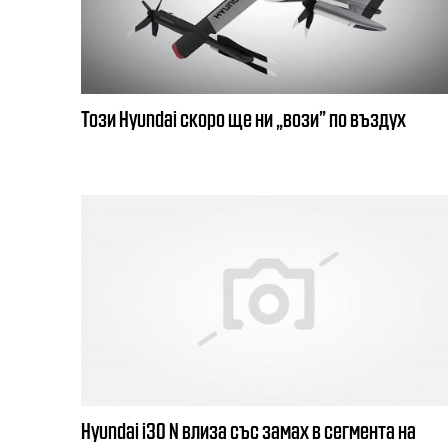
Този Hyundai скоро ще ни „вози” по въздух
Hyundai i30 N влиза със замах в сегмента на