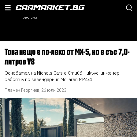
Това нещо е по-леко от MX-5, но е със 7,0-
литров V8
Основател на Nichols Cars е Стийв Никълс, инженер,
работил по легендарния McLaren MP4/4
Пламен Георгиев
,
26 юли 2023