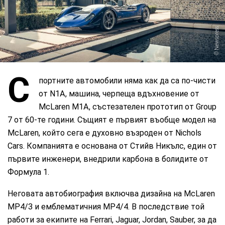
Newspress
С
портните автомобили няма как да са по-чисти
от N1A, машина, черпеща вдъхновение от
McLaren M1A, състезателен прототип от Group
7 от 60-те години. Същият е първият въобще модел на
McLaren, който сега е духовно възроден от Nichols
Cars. Компанията е основана от Стийв Никълс, един от
първите инженери, внедрили карбона в болидите от
Формула 1.
Неговата автобиография включва дизайна на McLaren
MP4/3 и емблематичния MP4/4. В последствие той
работи за екипите на Ferrari, Jaguar, Jordan, Sauber, за да