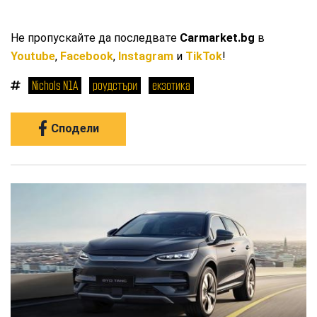
Не пропускайте да последвате
Carmarket.bg
в
Youtube
,
Facebook
,
Instagram
и
TikTok
!
Nichols N1A
роудстъри
екзотика
Сподели