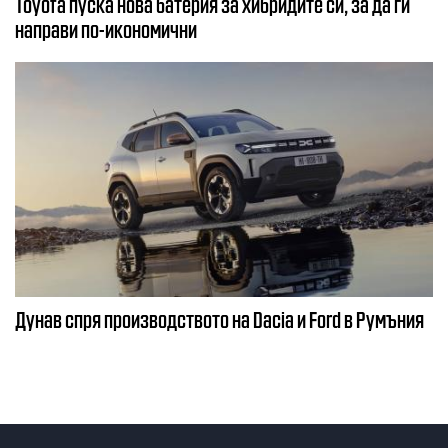
Toyota пуска нова батерия за хибридите си, за да ги
направи по-икономични
Дунав спря производството на Dacia и Ford в Румъния