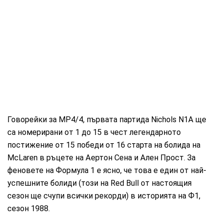
Говорейки за MP4/4, първата партида Nichols N1A ще
са номерирани от 1 до 15 в чест легендарното
постижение от 15 победи от 16 старта на болида на
McLaren в ръцете на Аертон Сена и Ален Прост. За
феновете на Формула 1 е ясно, че това е един от най-
успешните болиди (този на Red Bull от настоящия
сезон ще счупи всички рекорди) в историята на Ф1,
сезон 1988.