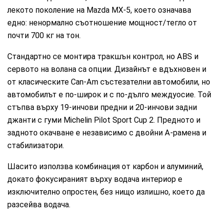
лекото поколение на Mazda MX-5, което означава
едно: ненормално съотношение мощност/тегло от
почти 700 кг на тон.
Стандартно се монтира тракшън контрол, но ABS и
сервото на волана са опции. Дизайнът е вдъхновен и
от класическите Can-Am състезателни автомобили, но
автомобилът е по-широк и с по-дълго междуосие. Той
стъпва върху 19-инчови предни и 20-инчови задни
джанти с гуми Michelin Pilot Sport Cup 2. Предното и
задното окачване е независимо с двойни А-рамена и
стабилизатори.
Шасито използва комбинация от карбон и алуминий,
докато фокусираният върху водача интериор е
изключително опростен, без нищо излишно, което да
разсейва водача.