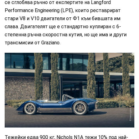
се сглобява ръчно от експертите на Langford
Performance Engineering (LPE), които реставрират
стари V8 и V10 двигатели от Ф1 към бившата им
слава. Двигателят ще е стандартно куплиран с 6-
степенна ръчна скоростна кутия, но ще има и други
трансмисии от Graziano.
Newspress
Тежейки едва 900 кг, Nichols N1A тежи 10% под най-