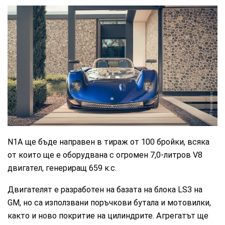
Newspress
N1A ще бъде направен в тираж от 100 бройки, всяка
от които ще е оборудвана с огромен 7,0-литров V8
двигател, генериращ 659 к.с.
Двигателят е разработен на базата на блока LS3 на
GM, но са използвани поръчкови бутала и мотовилки,
както и ново покритие на цилиндрите. Агрегатът ще