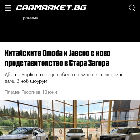
Китайските Omoda и Jaecoo с ново
представителство в Стара Загора
Двете марки са представени с пълните си моделни
гами в нов шоурум
Пламен Георгиев
,
13 юни