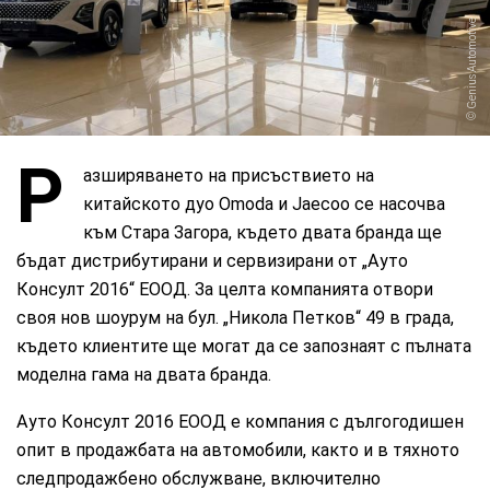
Genius Automotive
Р
азширяването на присъствието на
китайското дуо Omoda и Jaecoo се насочва
към Стара Загора, където двата бранда ще
бъдат дистрибутирани и сервизирани от „Ауто
Консулт 2016“ ЕООД. За целта компанията отвори
своя нов шоурум на бул. „Никола Петков“ 49 в града,
където клиентите ще могат да се запознаят с пълната
моделна гама на двата бранда.
Ауто Консулт 2016 ЕООД е компания с дългогодишен
опит в продажбата на автомобили, както и в тяхното
следпродажбено обслужване, включително