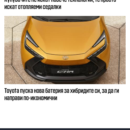
искат отопляеми седалки
Toyota пуска нова батерия за хибридите си, за да ги
направи по-икономични