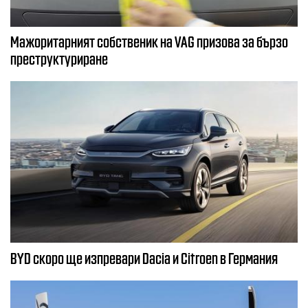
Мажоритарният собственик на VAG призова за бързо
преструктуриране
BYD скоро ще изпревари Dacia и Citroеn в Германия