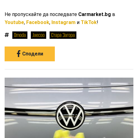
Не пропускайте да последвате
Carmarket.bg
в
Youtube
,
Facebook
,
Instagram
и
TikTok
!
Omoda
Jaecoo
Стара Загора
Сподели