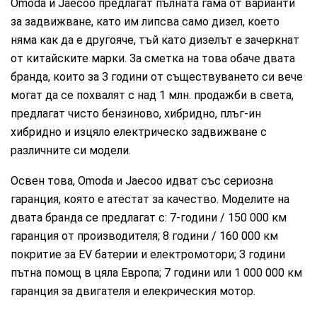
Omoda и Jaecoo предлагат пълната гама от варианти
за задвижване, като им липсва само дизел, което
няма как да е другояче, тъй като дизелът е зачеркнат
от китайските марки. За сметка на това обаче двата
бранда, които за 3 години от съществуването си вече
могат да се похвалят с над 1 млн. продажби в света,
предлагат чисто бензиново, хибридно, плъг-ин
хибридно и изцяло електрическо задвижване с
различните си модели.
Освен това, Omoda и Jaecoo идват със сериозна
гаранция, която е атестат за качество. Моделите на
двата бранда се предлагат с: 7-години / 150 000 км
гаранция от производителя; 8 години / 160 000 км
покритие за ЕV батерии и електромотори; 3 години
пътна помощ в цяла Европа; 7 години или 1 000 000 км
гаранция за двигателя и елекрическия мотор.