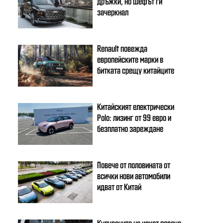
дръжки, но шефът ги
зачеркнал
Renault повежда
европейските марки в
битката срещу китайците
Китайският електрически
Polo: лизинг от 99 евро и
безплатно зареждане
Повече от половината от
всички нови автомобили
идват от Китай
Купувачите не искат повече