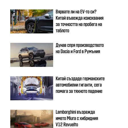
Вярвате ли на EV-то си?
Китай въвежда изисквания
за точността на пробега на
таблото
Дунав спря производството
на Dacia и Ford в Румъния
Китай създаде германските
автомобилни гиганти, сега
помага за тяхното падение
Lamborghini възражда
името Miura с хибридния
V12 Revuelto