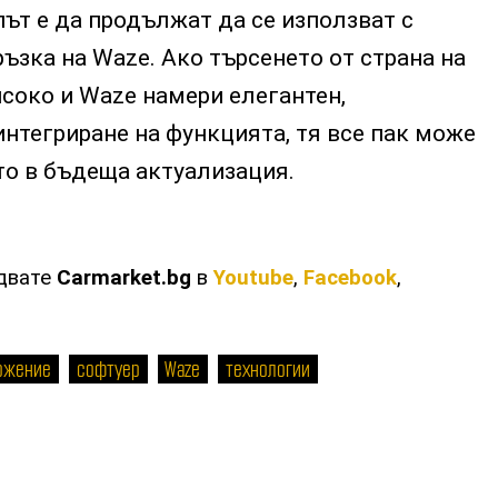
път е да продължат да се използват с
ръзка на Waze. Ако търсенето от страна на
соко и Waze намери елегантен,
интегриране на функцията, тя все пак може
то в бъдеща актуализация.
едвате
Carmarket.bg
в
Youtube
,
Facebook
,
ожение
софтуер
Waze
технологии