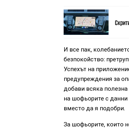
Скрити
И все пак, колебаниет
безпокойство: претруп
Успехът на приложение
предупреждения за опа
добави всяка полезна 
на шофьорите с данни
вместо да я подобри.
За шофьорите, които н