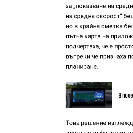
за „показване на средн
на средна скорост“ бе
но в крайна сметка бе
пътна карта на прилож
подчертаха, че е прос
въпреки че признаха п
планиране.
8 поле
Това решение изглежда