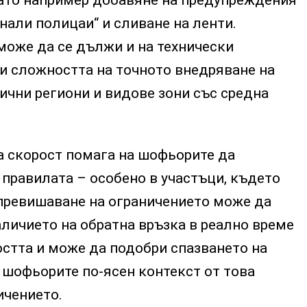
като например добавяне на предупреждения
гнали полицаи“ и сливане на ленти.
може да се дължи и на технически
и сложността на точното внедряване на
ични региони и видове зони със средна
а скорост помага на шофьорите да
т правилата – особено в участъци, където
превишаване на ограничението може да
личието на обратна връзка в реално време
стта и може да подобри спазването на
 шофьорите по-ясен контекст от това
ичението.