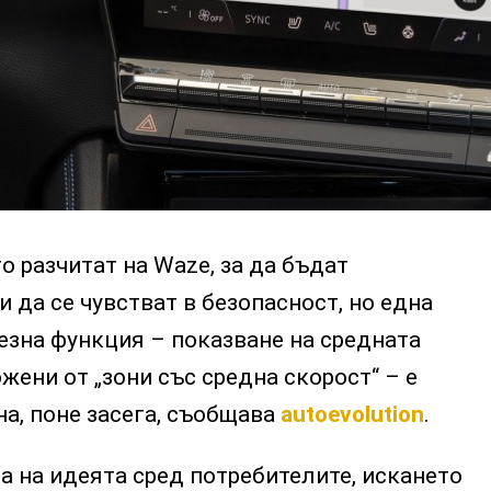
о разчитат на Waze, за да бъдат
 да се чувстват в безопасност, но една
езна функция – показване на средната
жени от „зони със средна скорост“ – е
а, поне засега, съобщава
autoevolution
.
 на идеята сред потребителите, искането