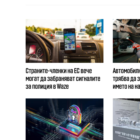
Страните-членки на ЕС вече
Автомобилн
могат да забраняват сигналите
трябва да 
за полиция в Waze
името на н