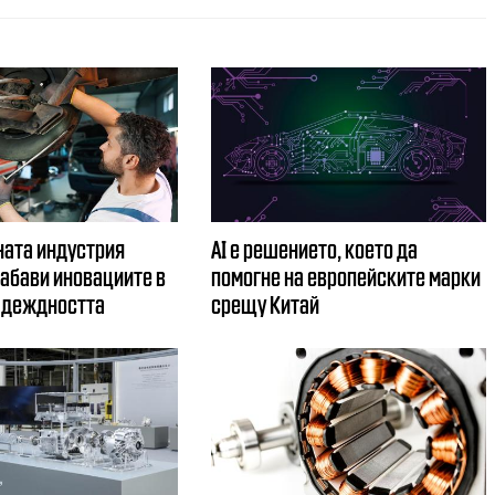
ата индустрия
AI е решението, което да
забави иновациите в
помогне на европейските марки
адеждността
срещу Китай