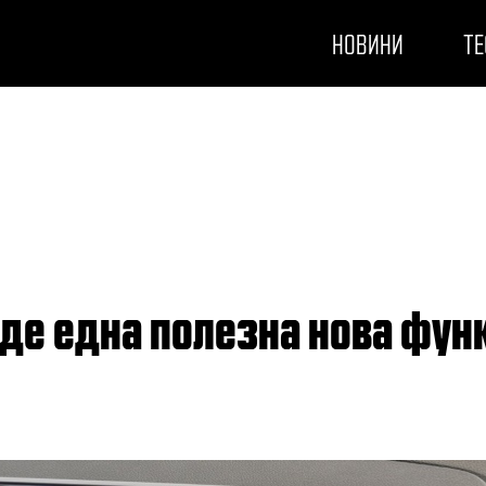
НОВИНИ
ТЕ
веде една полезна нова фун