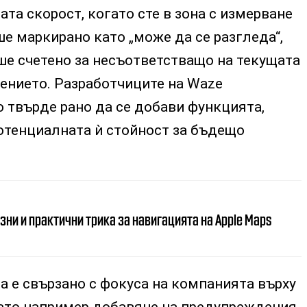
ата скорост, когато сте в зона с измерване
ше маркирано като „може да се разгледа“,
ше счетено за несъответстващо на текущата
ението. Разработчиците на Waze
то твърде рано да се добави функцията,
отенциалната ѝ стойност за бъдещо
зни и практични трика за навигацията на Apple Maps
 е свързано с фокуса на компанията върху