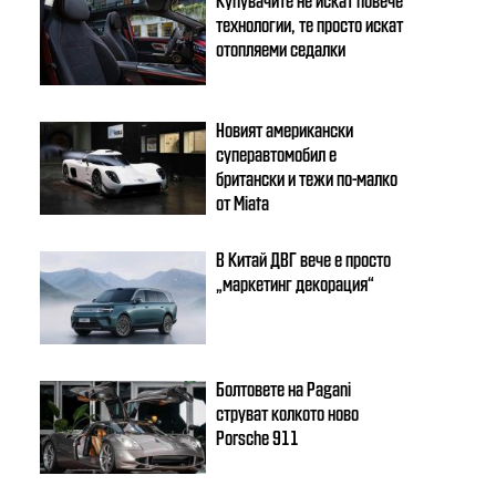
технологии, те просто искат
отопляеми седалки
Новият американски
суперавтомобил е
британски и тежи по-малко
от Miata
В Китай ДВГ вече е просто
„маркетинг декорация“
Болтовете на Pagani
струват колкото ново
Porsche 911