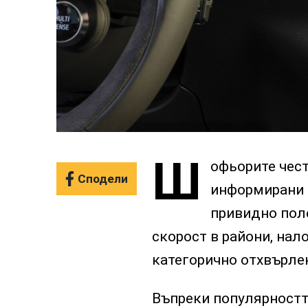
Ш
офьорите чест
Сподели
информирани и
привидно пол
скорост в райони, нало
категорично отхвърлен
Въпреки популярността