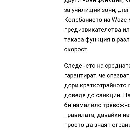
други нови функции, 
за училищни зони, „ле
Колебанието на Waze 
предизвикателства ил
такава функция в разл
скорост.
Следенето на среднат
гарантират, че спазва
дори краткотрайното 
доведе до санкции. На
би намалило тревожно
правилата, давайки на
просто да знаят огран