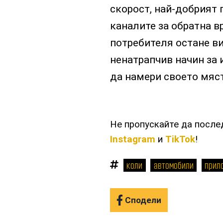
скорост, най-добрият 
каналите за обратна в
потребителя остане ви
ненатрапчив начин за 
да намери своето мяс
Не пропускайте да посл
Instagram
и
TikTok
!
коли
автомобили
прил
Сподели