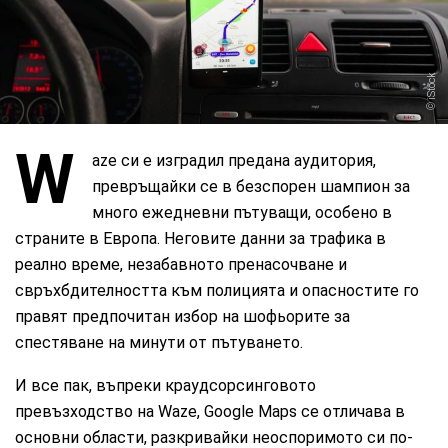
iStock
W
aze си е изградил предана аудитория,
превръщайки се в безспорен шампион за
много ежедневни пътуващи, особено в
страните в Европа. Неговите данни за трафика в
реално време, незабавното пренасочване и
свръхбдителността към полицията и опасностите го
правят предпочитан избор на шофьорите за
спестяване на минути от пътуването.
И все пак, въпреки краудсорсинговото
превъзходство на Waze, Google Maps се отличава в
основни области, разкривайки неоспоримото си по-