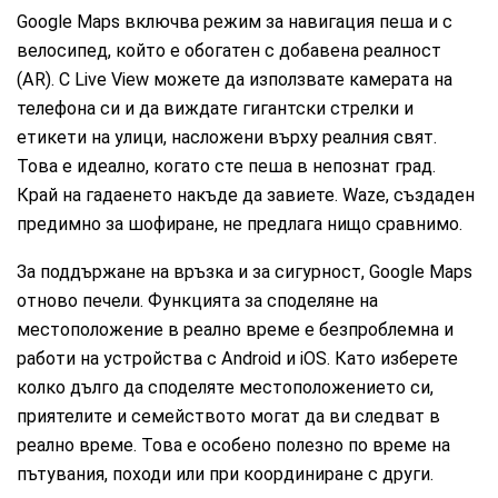
Google Maps включва режим за навигация пеша и с
велосипед, който е обогатен с добавена реалност
(AR). С Live View можете да използвате камерата на
телефона си и да виждате гигантски стрелки и
етикети на улици, насложени върху реалния свят.
Това е идеално, когато сте пеша в непознат град.
Край на гадаенето накъде да завиете. Waze, създаден
предимно за шофиране, не предлага нищо сравнимо.
За поддържане на връзка и за сигурност, Google Maps
отново печели. Функцията за споделяне на
местоположение в реално време е безпроблемна и
работи на устройства с Android и iOS. Като изберете
колко дълго да споделяте местоположението си,
приятелите и семейството могат да ви следват в
реално време. Това е особено полезно по време на
пътувания, походи или при координиране с други.