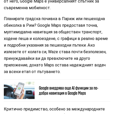
от него, Google Maps е универсалният спътник за
съвременна мобилност.
Планирате градска почивка в Париж или пешеходна
обиколка в Рим? Google Maps предоставя точна,
мултимодална навигация за обществен транспорт,
ходене пеша и колоездене, с графици в реално време
и подробни указания за пешеходни пътеки. Ако
излезете от колата си, Waze става почти безполезен,
принуждавайки ви да превключите на друго
приложение, докато Maps остава надеждният водач
за всеки етап от пътуването.
Google внедрява още AI функции за по-
добра навигация в Google Maps
Критично предимство, особено за международните