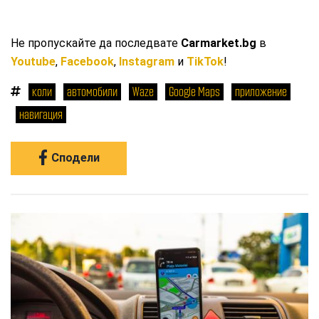
Не пропускайте да последвате
Carmarket.bg
в
Youtube
,
Facebook
,
Instagram
и
TikTok
!
коли
автомобили
Waze
Google Maps
приложение
навигация
Сподели