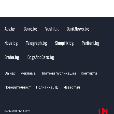
Abv.bg
Gong.bg
Vesti.bg
DarikNews.bg
Nova.bg
Telegraph.bg
Sinoptik.bg
Pariteni.bg
Grabo.bg
DogsAndCats.bg
За нас
Реклама
Платени публикации
Контакти
Поверителност
Политика ЛД
Известия
CARMARKET.BG © 2026