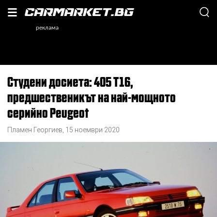
Студени досиета: 405 T16,
предшественикът на най-мощното
серийно Peugeot
Пламен Георгиев
,
15 ноември 2020