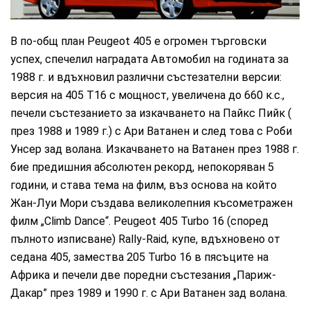
В по-общ план Peugeot 405 е огромен търговски
успех, спечелил наградата Автомобил на годината за
1988 г. и вдъхновил различни състезателни версии:
версия на 405 T16 с мощност, увеличена до 660 к.с.,
печели състезанието за изкачването на Пайкс Пийк (
през 1988 и 1989 г.) с Ари Ватанен и след това с Роби
Унсер зад волана. Изкачването на Ватанен през 1988 г.
бие предишния абсолютен рекорд, непокоряван 5
години, и става тема на филм, въз основа на който
Жан-Луи Мори създава великолепния късометражен
филм „Climb Dance“. Peugeot 405 Turbo 16 (според
пълното изписване) Rally-Raid, купе, вдъхновено от
седана 405, замества 205 Turbo 16 в пясъците на
Африка и печели две поредни състезания „Париж-
Дакар” през 1989 и 1990 г. с Ари Ватанен зад волана.