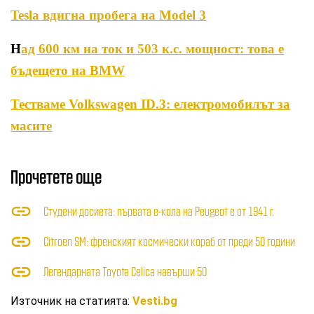
Tesla вдигна пробега на Model 3
Н
ад 600 км на ток и 503 к.с. мощност: това е
бъдещето на BMW
Тестваме Volkswagen ID.3: електромобилът за
масите
Прочетете още
Студени досиета: първата е-кола на Peugeot е от 1941 г.
Citroen SM: френският космически кораб от преди 50 години
Легендарната Toyota Celica навърши 50
Източник на статията:
Vesti.bg