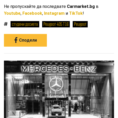
Не пропускайте да последвате
Carmarket.bg
в
Youtube
,
Facebook
,
Instagram
и
TikTok
!
студени досиета
Peugeot 405 T16
Peugeot
Сподели