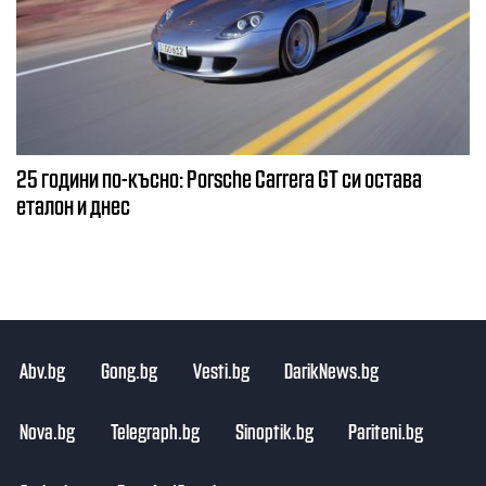
25 години по-късно: Porsche Carrera GT си остава
еталон и днес
Abv.bg
Gong.bg
Vesti.bg
DarikNews.bg
Nova.bg
Telegraph.bg
Sinoptik.bg
Pariteni.bg