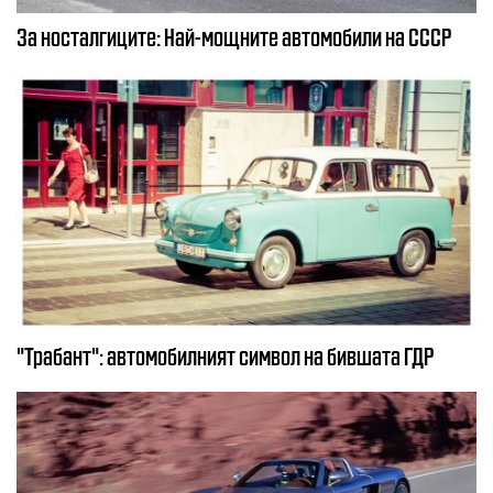
За носталгиците: Най-мощните автомобили на СССР
"Трабант": автомобилният символ на бившата ГДР