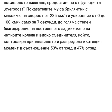
повишеното налягане, предоставяно от функцията
„overboost“. Показателите му са брилянтни с
максимална скорост от 235 км/ч и ускорение от 0 до
100 км/ч само за 7 секунди, до голяма степен
благодарение на постоянното задвижване на
четирите колела и виско съединителя, който,
контролира приплъзването и разпределя въртящия
момент в съотношение 53% отпред и 47% отзад.