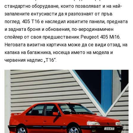
стандартно оборудване, които позволяват и на най-
запалените ентусиасти да я разпознаят от пръв
поглед. 405 T16 е наследил извитите панели, предната
и задната броня и обновения, по-аеродинамичен
спойлер от своя предшественик Peugeot 405 Mi16.
Неговата визитна картичка може да се види отзад, на
капака на багажника, носеща името на модела и
червения надпис „T16“.
Peugeot