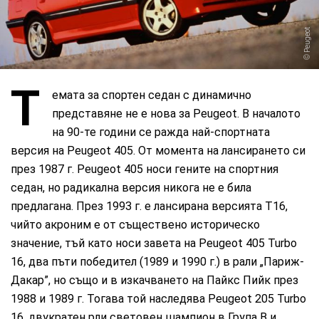
Peugeot
Т
емата за спортен седан с динамично
представяне не е нова за Peugeot. В началото
на 90-те години се ражда най-спортната
версия на Peugeot 405. От момента на лансирането си
през 1987 г. Peugeot 405 носи гените на спортния
седан, но радикална версия никога не е била
предлагана. През 1993 г. е лансирана версията T16,
чийто акроним е от съществено историческо
значение, тъй като носи завета на Peugeot 405 Turbo
16, два пъти победител (1989 и 1990 г.) в рали „Париж-
Дакар”, но също и в изкачването на Пайкс Пийк през
1988 и 1989 г. Тогава той наследява Peugeot 205 Turbo
16, двукратен рли световен шампион в Група B и