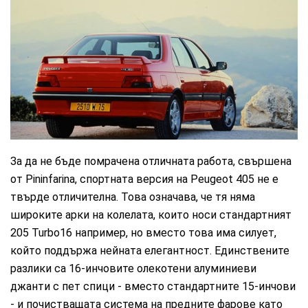
Peugeot
За да не бъде помрачена отличната работа, свършена
от Pininfarina, спортната версия на Peugeot 405 не е
твърде отличителна. Това означава, че тя няма
широките арки на колелата, които носи стандартният
205 Turbo16 например, но вместо това има силует,
който поддържа нейната елегантност. Единствените
разлики са 16-инчовите олекотени алуминиеви
джанти с пет спици - вместо стандартните 15-инчови
- и почистващата система на предните фарове като