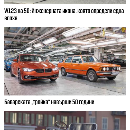
W123 на 50: Инженерната икона, която определи една
епоха
Баварската „тройка“ навърши 50 години