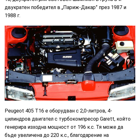
двукратен победител в „Париж-Дакар” през 1987 и
1988 г.
Peugeot
Peugeot 405 T16 е оборудван с 2,0-литров, 4-
цилиндров двигател с турбокомпресор Garett, който
генерира изходна мощност от 196 к.с. Тя може да
бъде увеличена до 220 к.с., благодарение на