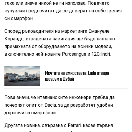
така или иначе никой не ги използва. Повечето
купувачи предпочитат да се доверят на собствения
си смартфон.
Според ръководителя на маркетинга Емануеле
Корандо, вградената навигация ще бъде напълно
премахната от оборудването на всички модели,
включително най-новите Purosangue и 12Cilindri.
Мечтата на емирствата: Lada отваря
шоурум в Дубай
Това значи, че италианските инженери трябва да
почерпят опит от Dacia, за да разработят удобни
държачи за смартфони.
Другата новина, свързана с Ferrari, касае първия