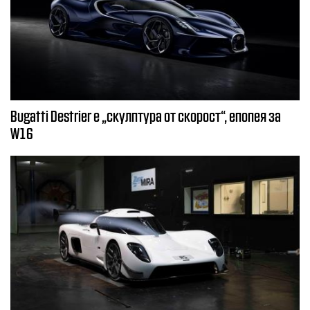
Bugatti Destrier е „скулптура от скорост“, епопея за
W16