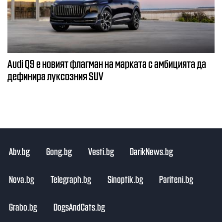
Audi Q9 е новият флагман на марката с амбицията да
дефинира луксозния SUV
Abv.bg
Gong.bg
Vesti.bg
DarikNews.bg
Nova.bg
Telegraph.bg
Sinoptik.bg
Pariteni.bg
Grabo.bg
DogsAndCats.bg