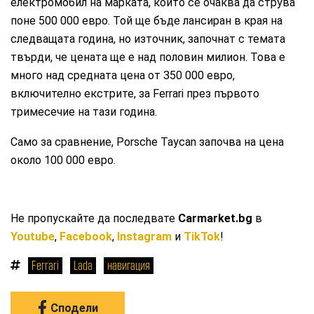
електромобил на марката, който се очаква да струва
поне 500 000 евро. Той ще бъде лансиран в края на
следващата година, но източник, започнат с темата
твърди, че цената ще е над половин милион. Това е
много над средната цена от 350 000 евро,
включително екстрите, за Ferrari през първото
тримесечие на тази година.
Само за сравнение, Porsche Taycan започва на цена
около 100 000 евро.
Не пропускайте да последвате
Carmarket.bg
в
Youtube
,
Facebook
,
Instagram
и
TikTok
!
Ferrari
Lada
навигация
Сподели