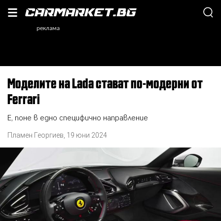
Моделите на Lada стават по-модерни от
Ferrari
Е, поне в едно специфично направление
Пламен Георгиев
,
19 юни 2024