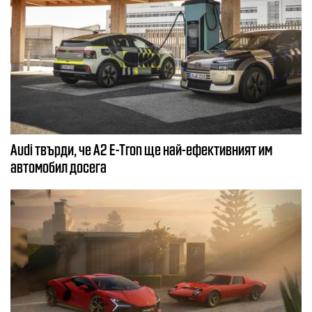
Audi твърди, че A2 E-Tron ще най-ефективният им
автомобил досега