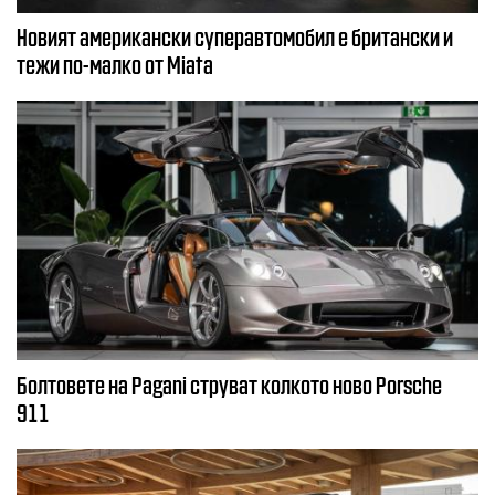
Новият американски суперавтомобил е британски и
тежи по-малко от Miata
Болтовете на Pagani струват колкото ново Porsche
911