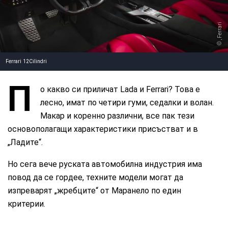
, Ferrari
Ferrari 12Cilindri
П
о какво си приличат Lada и Ferrari? Това е
лесно, имат по четири гуми, седалки и волан.
Макар и коренно различни, все пак тези
основополагащи характеристики присъстват и в
„Ладите“.
Но сега вече руската автомобилна индустрия има
повод да се гордее, техните модели могат да
изпреварят „жребците“ от Маранело по един
критерии.