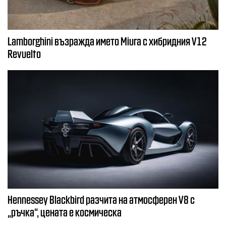
Lamborghini възражда името Miura с хибридния V12
Revuelto
Hennessey Blackbird разчита на атмосферен V8 с
„ръчка“, цената е космическа