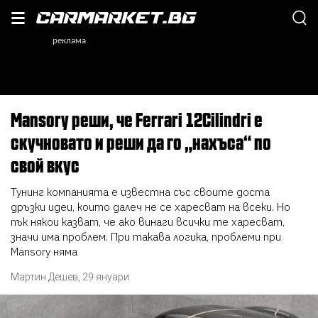
Mansory реши, че Ferrari 12Cilindri е
скучновато и реши да го „нахъса“ по
свой вкус
Тунинг компанията е известна със своите доста
дръзки идеи, които далеч не се харесват на всеки. Но
пък някои казват, че ако винаги всички те харесват,
значи има проблем. При такава логика, проблеми при
Mansory няма
Мартин Дешев
,
29 януари