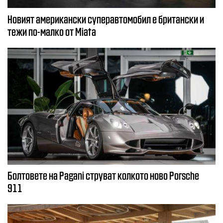
Новият американски суперавтомобил е британски и
тежи по-малко от Miata
Болтовете на Pagani струват колкото ново Porsche
911