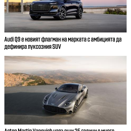
Audi Q9 е новият флагман на марката с амбицията да
дефинира луксозния SUV
Aston Martin Vanquish навърши 25 години с много