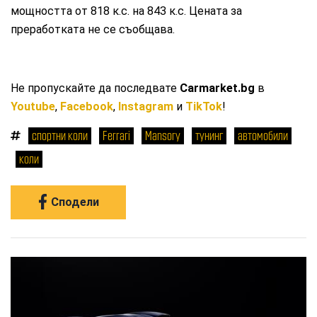
мощността от 818 к.с. на 843 к.с. Цената за
преработката не се съобщава.
Не пропускайте да последвате
Carmarket.bg
в
Youtube
,
Facebook
,
Instagram
и
TikTok
!
спортни коли
Ferrari
Mansory
тунинг
автомобили
коли
Сподели