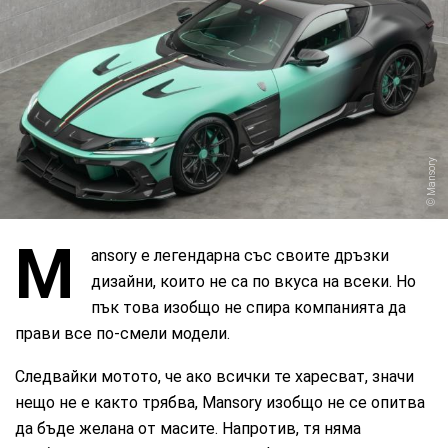
Mansory
M
ansory е легендарна със своите дръзки
дизайни, които не са по вкуса на всеки. Но
пък това изобщо не спира компанията да
прави все по-смели модели.
Следвайки мотото, че ако всички те харесват, значи
нещо не е както трябва, Mansory изобщо не се опитва
да бъде желана от масите. Напротив, тя няма