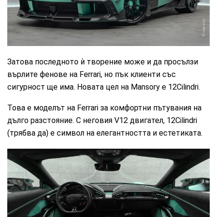
Mansory
Затова последното ѝ творение може и да просълзи
върлите фенове на Ferrari, но пък клиенти със
сигурност ще има. Новата цел на Mansory е 12Cilindri.
Това е моделът на Ferrari за комфортни пътувания на
дълго разстояние. С неговия V12 двигател, 12Cilindri
(трябва да) е символ на елегантността и естетиката.