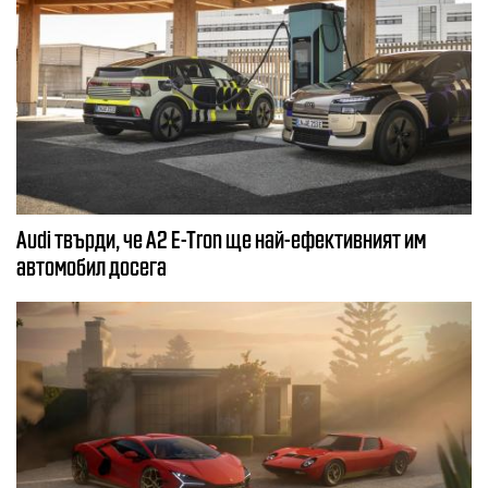
Audi твърди, че A2 E-Tron ще най-ефективният им
автомобил досега