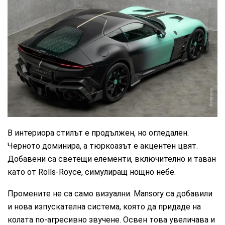
Mansory
В интериора стилът е продължен, но огледален.
Черното доминира, а тюркоазът е акцентен цвят.
Добавени са светещи елементи, включително и таван
като от Rolls-Royce, симулиращ нощно небе.
Промените не са само визуални. Mansory са добавили
и нова изпускателна система, която да придаде на
колата по-агресивно звучене. Освен това увеличава и