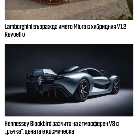
Lamborghini възражда името Miura с хибридния V12
Revuelto
Hennessey Blackbird разчита на атмосферен V8 с
„ръчка“, цената е космическа