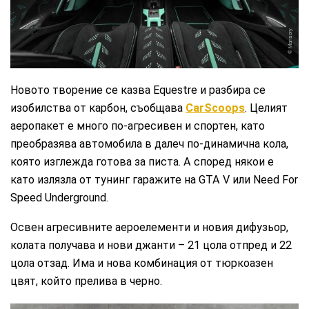
Mansory
Новото творение се казва Equestre и разбира се
изобилства от карбон, съобщава
CarScoops
. Целият
аеропакет е много по-агресивен и спортен, като
преобразява автомобила в далеч по-динамична кола,
която изглежда готова за писта. А според някои е
като излязла от тунинг гаражите на GTA V или Need For
Speed Underground.
Освен агресивните аероелементи и новия дифузьор,
колата получава и нови джанти – 21 цола отпред и 22
цола отзад. Има и нова комбинация от тюркоазен
цвят, който прелива в черно.