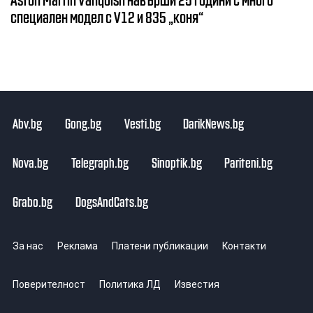
специален модел с V12 и 835 „коня“
Abv.bg
Gong.bg
Vesti.bg
DarikNews.bg
Nova.bg
Telegraph.bg
Sinoptik.bg
Pariteni.bg
Grabo.bg
DogsAndCats.bg
За нас
Реклама
Платени публикации
Контакти
Поверителност
Политика ЛД
Известия