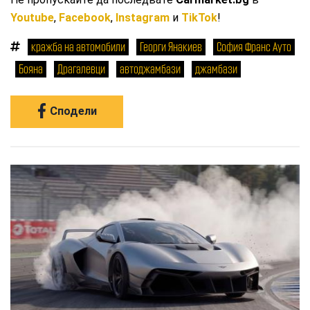
Youtube
,
Facebook
,
Instagram
и
TikTok
!
кражба на автомобили
Георги Янакиев
София Франс Ауто
Бояна
Драгалевци
автоджамбази
джамбази
Сподели