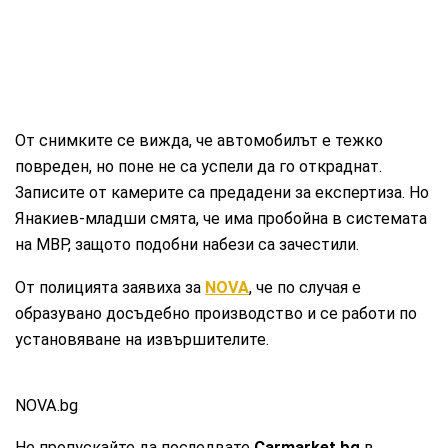
От снимките се вижда, че автомобилът е тежко
повреден, но поне не са успели да го откраднат.
Записите от камерите са предадени за експертиза. Но
Янакиев-младши смята, че има пробойна в системата
на МВР, защото подобни набези са зачестили.
От полицията заявиха за
NOVA
, че по случая е
образувано досъдебно производство и се работи по
установяване на извършителите.
NOVA.bg
Не пропускайте да последвате
Carmarket.bg
в