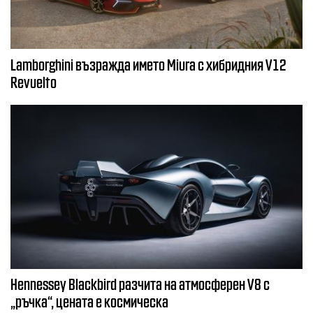
Lamborghini възражда името Miura с хибридния V12
Revuelto
Hennessey Blackbird разчита на атмосферен V8 с
„ръчка“, цената е космическа