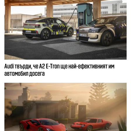
Audi твърди, че A2 E-Tron ще най-ефективният им
автомобил досега