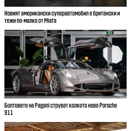
Новият американски суперавтомобил е британски и
тежи по-малко от Miata
Болтовете на Pagani струват колкото ново Porsche
911