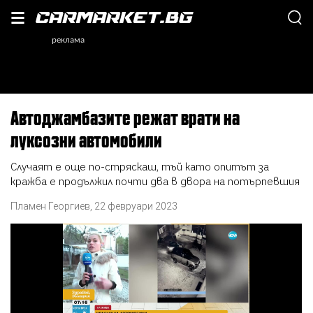
Автоджамбазите режат врати на
луксозни автомобили
Случаят е още по-стряскаш, тъй като опитът за
кражба е продължил почти два в двора на потърпевшия
Пламен Георгиев
,
22 февруари 2023