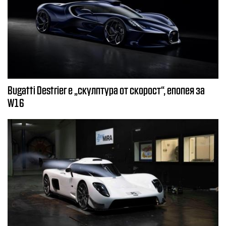
Bugatti Destrier е „скулптура от скорост“, епопея за
W16