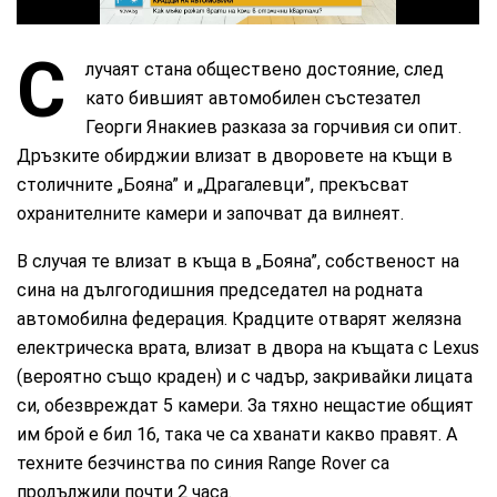
С
лучаят стана обществено достояние, след
като бившият автомобилен състезател
Георги Янакиев разказа за горчивия си опит.
Дръзките обирджии влизат в дворовете на къщи в
столичните „Бояна” и „Драгалевци”, прекъсват
охранителните камери и започват да вилнеят.
В случая те влизат в къща в „Бояна”, собственост на
сина на дългогодишния председател на родната
автомобилна федерация. Крадците отварят желязна
електрическа врата, влизат в двора на къщата с Lexus
(вероятно също краден) и с чадър, закривайки лицата
си, обезвреждат 5 камери. За тяхно нещастие общият
им брой е бил 16, така че са хванати какво правят. А
техните безчинства по синия Range Rover са
продължили почти 2 часа.