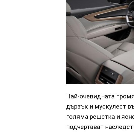
Най-очевидната промя
дързък и мускулест въ
голяма решетка и ясно
подчертават наследств