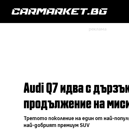
Audi Q7 идва с дързък нов дизайн, хибриден дизелов V6 и
продължение на миси
Третото поколение на един от най-попул
най-добрият премиум SUV