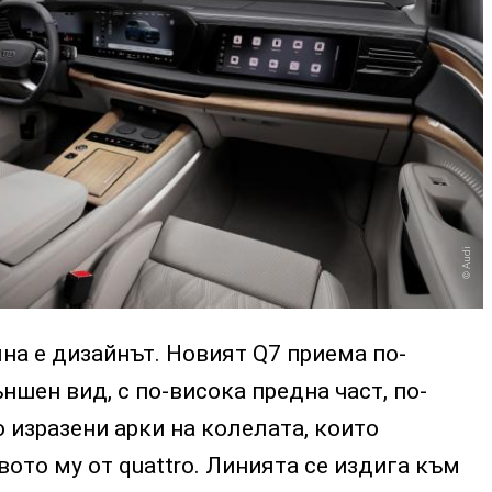
Audi
на е дизайнът. Новият Q7 приема по-
ншен вид, с по-висока предна част, по-
 изразени арки на колелата, които
ото му от quattro. Линията се издига към