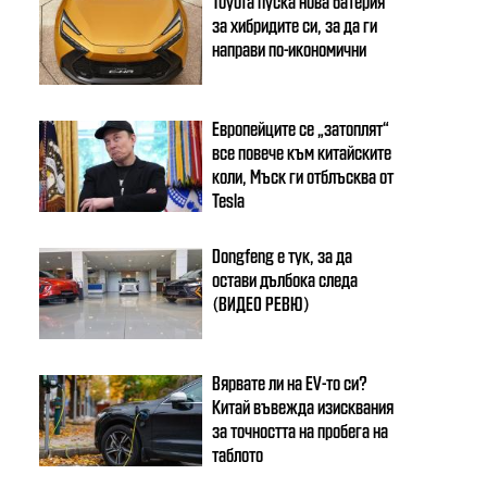
Toyota пуска нова батерия
за хибридите си, за да ги
направи по-икономични
Европейците се „затоплят“
все повече към китайските
коли, Мъск ги отблъсква от
Tesla
Dongfeng e тук, за да
остави дълбока следа
(ВИДЕО РЕВЮ)
Вярвате ли на EV-то си?
Китай въвежда изисквания
за точността на пробега на
таблото