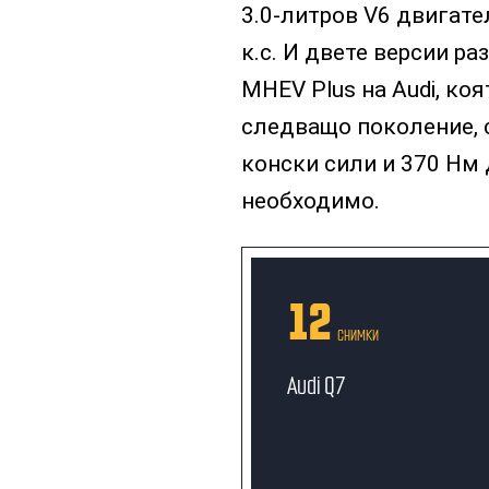
3.0-литров V6 двигател
к.с. И двете версии р
MHEV Plus на Audi, ко
следващо поколение, 
конски сили и 370 Нм
необходимо.
12
СНИМКИ
Audi Q7