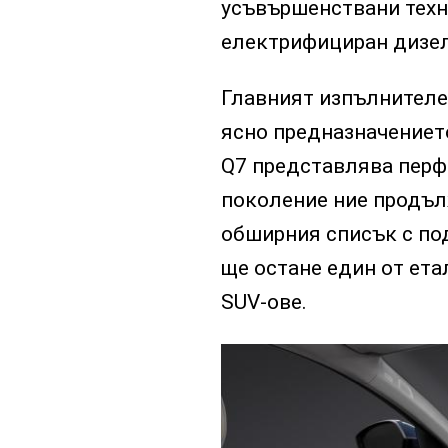
усъвършенствани техн
електрифициран дизел
Главният изпълнителе
ясно предназначението
Q7 представлява перф
поколение ние продъл
обширния списък с под
ще остане един от ета
SUV-ове.