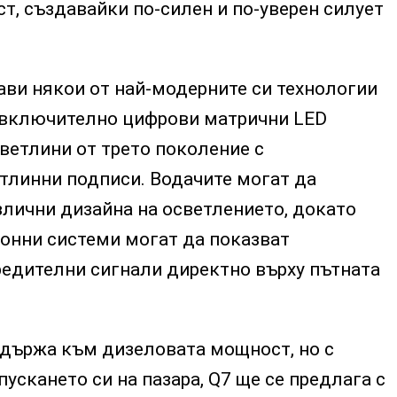
ст, създавайки по-силен и по-уверен силует
ави някои от най-модерните си технологии
, включително цифрови матрични LED
ветлини от трето поколение с
тлинни подписи. Водачите могат да
злични дизайна на осветлението, докато
онни системи могат да показват
едителни сигнали директно върху пътната
идържа към дизеловата мощност, но с
пускането си на пазара, Q7 ще се предлага с