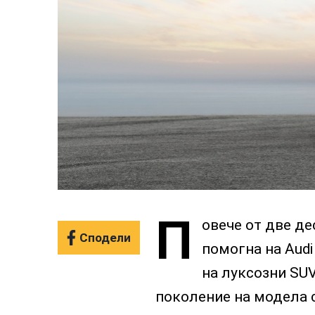
П
овече от две д
Сподели
помогна на Audi
на луксозни SU
поколение на модела с