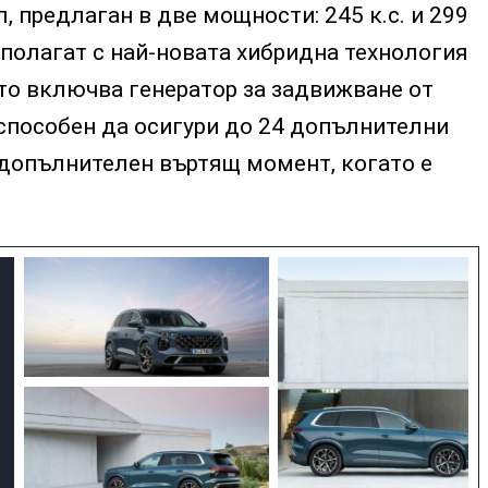
, предлаган в две мощности: 245 к.с. и 299
азполагат с най-новата хибридна технология
ято включва генератор за задвижване от
способен да осигури до 24 допълнителни
 допълнителен въртящ момент, когато е