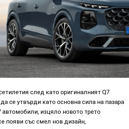
есетилетия след като оригиналният Q7
 да се утвърди като основна сила на пазара
V автомобили, изцяло новото трето
е появи със смел нов дизайн,