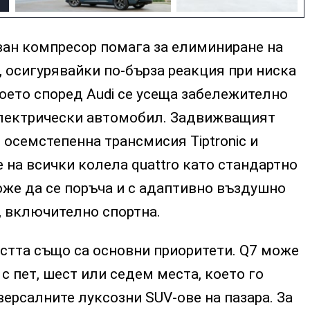
ан компресор помага за елиминиране на
, осигурявайки по-бърза реакция при ниска
което според Audi се усеща забележително
електрически автомобил. Задвижващият
 осемстепенна трансмисия Tiptronic и
на всички колела quattro като стандартно
оже да се поръча и с адаптивно въздушно
, включително спортна.
стта също са основни приоритети. Q7 може
с пет, шест или седем места, което го
версалните луксозни SUV-ове на пазара. За