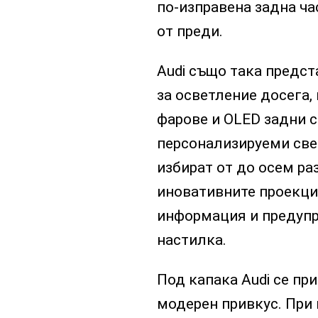
по-изправена задна ча
от преди.
Audi също така предст
за осветление досега
фарове и OLED задни с
персонализируеми све
избират от до осем ра
иновативните проекци
информация и предупр
настилка.
Под капака Audi се пр
модерен привкус. При 