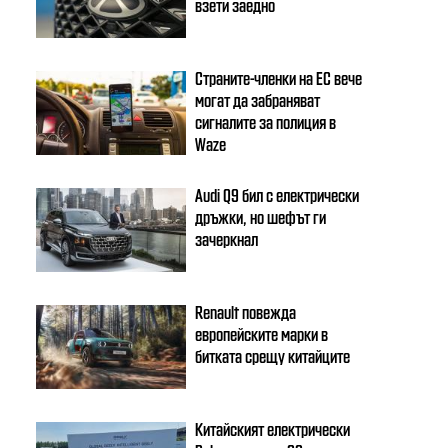
взети заедно
Страните-членки на ЕС вече
могат да забраняват
сигналите за полиция в
Waze
Audi Q9 бил с електрически
дръжки, но шефът ги
зачеркнал
Renault повежда
европейските марки в
битката срещу китайците
Китайският електрически