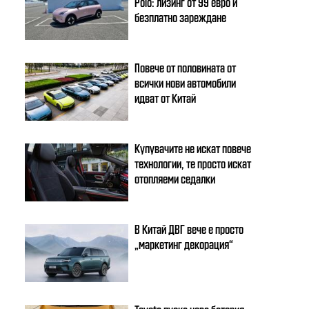
Polo: лизинг от 99 евро и
безплатно зареждане
Повече от половината от
всички нови автомобили
идват от Китай
Купувачите не искат повече
технологии, те просто искат
отопляеми седалки
В Китай ДВГ вече е просто
„маркетинг декорация“