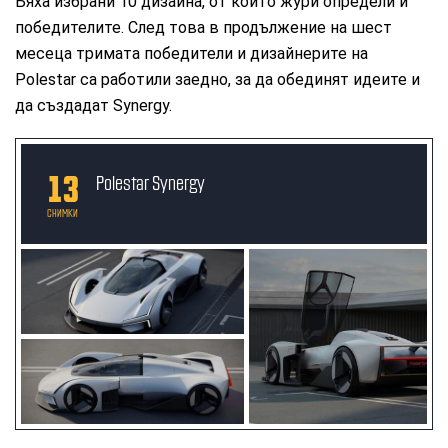
Бяха избрани 10 дизайна, от които жури определи и
победителите. След това в продължение на шест
месеца тримата победители и дизайнерите на
Polestar са работили заедно, за да обединят идеите и
да създадат Synergy.
13
Polestar Synergy
СНИМКИ