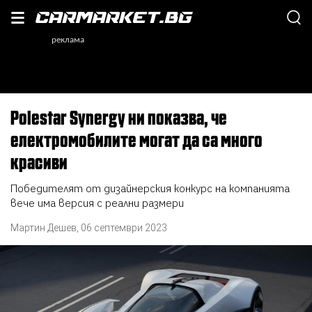
Polestar Synergy ни показва, че
електромобилите могат да са много
красиви
Победителят от дизайнерския конкурс на компанията
вече има версия с реални размери
Мартин Дешев
,
06 септември 2023