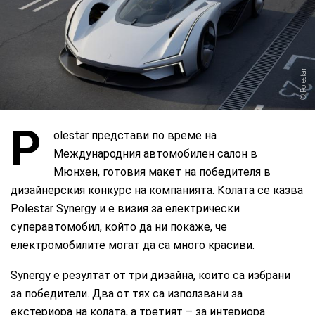
Polestar
P
olestar представи по време на
Международния автомобилен салон в
Мюнхен, готовия макет на победителя в
дизайнерския конкурс на компанията. Колата се казва
Polestar Synergy и е визия за електрически
суперавтомобил, който да ни покаже, че
електромобилите могат да са много красиви.
Synergy е резултат от три дизайна, които са избрани
за победители. Два от тях са използвани за
екстериора на колата, а третият – за интериора.