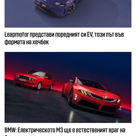
Leapmotor представи поредният си EV, този път във
формата на хечбек
BMW: Електрическото М3 ще е естественият враг на