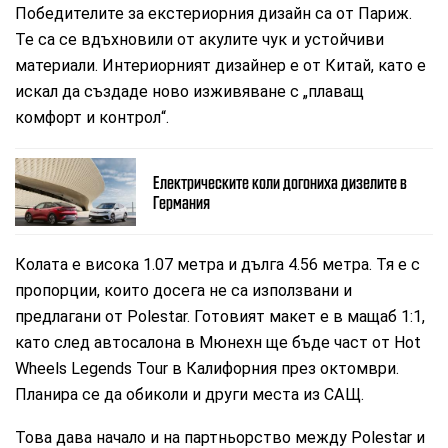
Победителите за екстериорния дизайн са от Париж.
Те са се вдъхновили от акулите чук и устойчиви
материали. Интериорният дизайнер е от Китай, като е
искал да създаде ново изживяване с „плаващ
комфорт и контрол“.
Електрическите коли догониха дизелите в
Германия
Колата е висока 1.07 метра и дълга 4.56 метра. Тя е с
пропорции, които досега не са използвани и
предлагани от Polestar. Готовият макет е в мащаб 1:1,
като след автосалона в Мюнехн ще бъде част от Hot
Wheels Legends Tour в Калифорния през октомври.
Планира се да обиколи и други места из САЩ.
Това дава начало и на партньорство между Polestar и