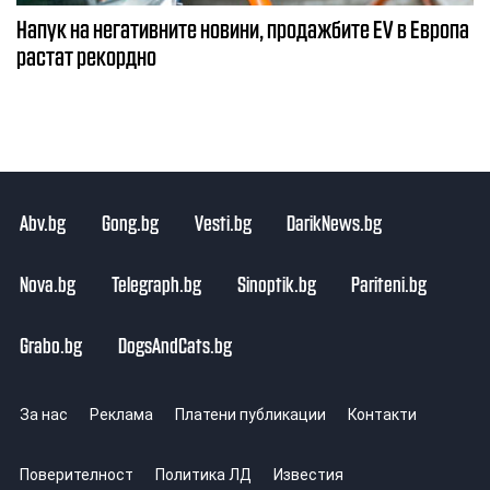
Напук на негативните новини, продажбите EV в Европа
растат рекордно
Abv.bg
Gong.bg
Vesti.bg
DarikNews.bg
Nova.bg
Telegraph.bg
Sinoptik.bg
Pariteni.bg
Grabo.bg
DogsAndCats.bg
За нас
Реклама
Платени публикации
Контакти
Поверителност
Политика ЛД
Известия