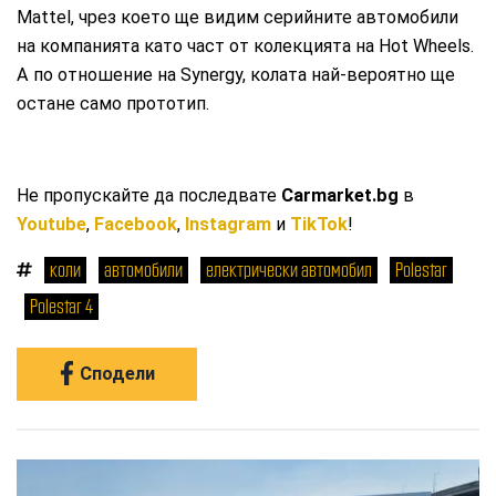
Mattel, чрез което ще видим серийните автомобили
на компанията като част от колекцията на Hot Wheels.
А по отношение на Synergy, колата най-вероятно ще
остане само прототип.
Не пропускайте да последвате
Carmarket.bg
в
Youtube
,
Facebook
,
Instagram
и
TikTok
!
коли
автомобили
електрически автомобил
Polestar
Polestar 4
Сподели