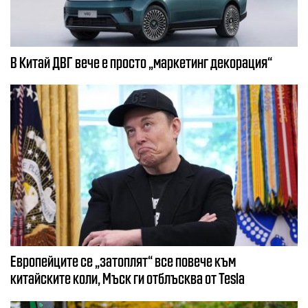
В Китай ДВГ вече е просто „маркетинг декорация“
Европейците се „затоплят“ все повече към
китайските коли, Мъск ги отблъсква от Tesla