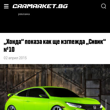
„Хонда“ показа как ще изглежда „Сивик“
№10
02 април 2015
Хонда/Speedpress