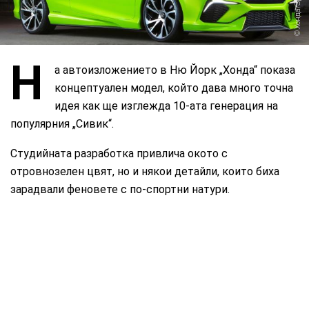
Н
а автоизложението в Ню Йорк „Хонда“ показа
концептуален модел, който дава много точна
идея как ще изглежда 10-ата генерация на
популярния „Сивик“.
Студийната разработка привлича окото с
отровнозелен цвят, но и някои детайли, които биха
зарадвали феновете с по-спортни натури.