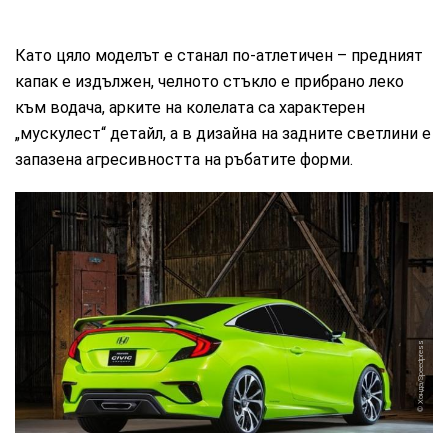
Като цяло моделът е станал по-атлетичен – предният
капак е издължен, челното стъкло е прибрано леко
към водача, арките на колелата са характерен
„мускулест“ детайл, а в дизайна на задните светлини е
запазена агресивността на ръбатите форми.
Хонда/Speedpress