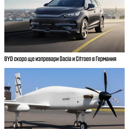
BYD скоро ще изпревари Dacia и Citroеn в Германия