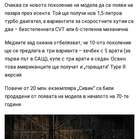
Очаква се новото поколение на модела да се появи на
пазара през есента. Той ще получи нов 1,5-литров
турбо двигател, а вариантите за скоростните кутии са
два – безстепенната CVT или 6-степенна механична.
Медиите зад океана отбелязват, че 10-ото поколение
ще се предлага в три варианта – хечбек с 5 врати (за
първи път в САЩ), купе с три врати и седан. Освен
това американците ще получат и „горещата“ Type R
версия.
Повече от 20 млн. екземпляра „Сивик“ са били
продадени от появата на модела в началото на 70-те
години.