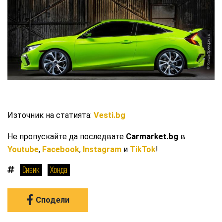
Хонда/Speedpress
Източник на статията:
Vesti.bg
Не пропускайте да последвате
Carmarket.bg
в
Youtube
,
Facebook
,
Instagram
и
TikTok
!
Сивик
Хонда
Сподели