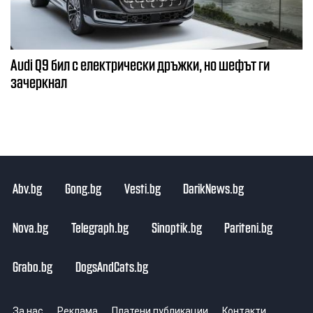
Audi Q9 бил с електрически дръжки, но шефът ги
зачеркнал
Abv.bg
Gong.bg
Vesti.bg
DarikNews.bg
Nova.bg
Telegraph.bg
Sinoptik.bg
Pariteni.bg
Grabo.bg
DogsAndCats.bg
За нас
Реклама
Платени публикации
Контакти