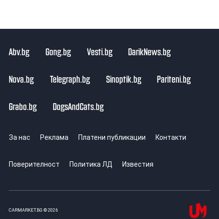
Abv.bg
Gong.bg
Vesti.bg
DarikNews.bg
Nova.bg
Telegraph.bg
Sinoptik.bg
Pariteni.bg
Grabo.bg
DogsAndCats.bg
За нас
Реклама
Платени публикации
Контакти
Поверителност
Политика ЛД
Известия
CARMARKET.BG © 2026