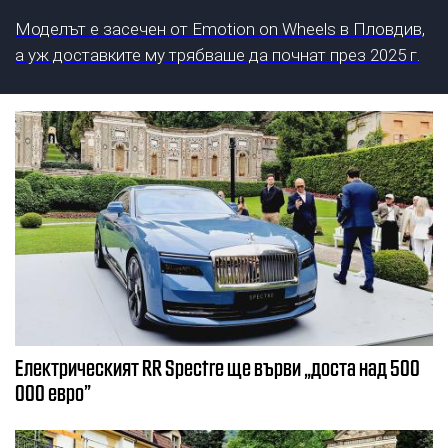
Моделът е засечен от Emotion on Wheels в Пловдив,
а уж доставките му трябваше да почнат през 2025 г.
Електрическият RR Spectre ще върви „доста над 500
000 евро”