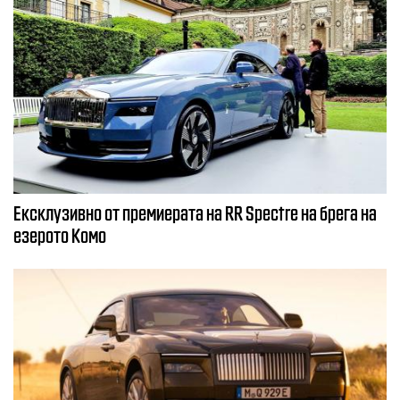
Ексклузивно от премиерата на RR Spectre на брега на
езерото Комо