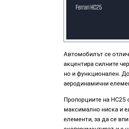
Ferrari HC25
Автомобилът се отлича
акцентира силните чер
но и функционален. До
аеродинамични елеме
Пропорциите на HC25 с
максимално ниска и ел
елементи, за да се впи
експериментират и с н