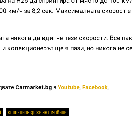
ява на H25 да спринтира от място до 100 км/
 200 км/ч за 8,2 сек. Максималната скорост е
та някога да вдигне тези скорости. Все пак
 и колекционерът ще я пази, но никога не се
едвате
Carmarket.bg
в
Youtube
,
Facebook
,
i
колекционерски автомобили