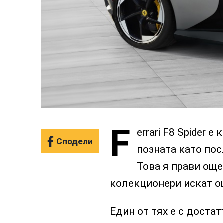
F
errari F8 Spider е
Сподели
позната като пос
Това я прави още
колекционери искат о
Един от тях е с доста