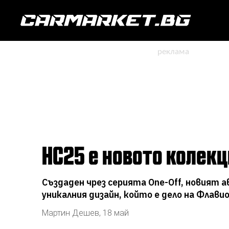
HC25 е новото колекц
Създаден чрез серията One-Off, новият а
уникалния дизайн, който е дело на Флави
Мартин Дешев
,
18 май