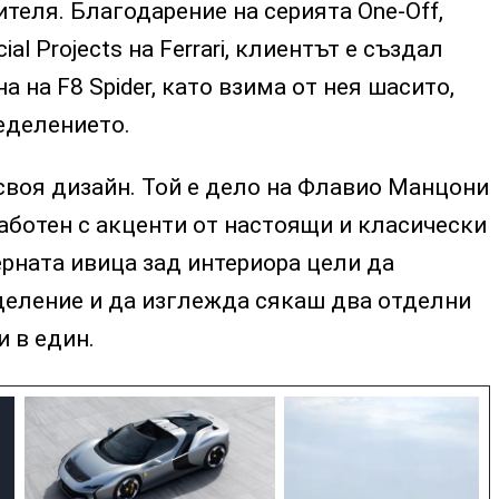
теля. Благодарение на серията One-Off,
al Projects на Ferrari, клиентът е създал
а на F8 Spider, като взима от нея шасито,
еделението.
своя дизайн. Той е дело на Флавио Манцони
зработен с акценти от настоящи и класически
рната ивица зад интериора цели да
деление и да изглежда сякаш два отделни
 в един.