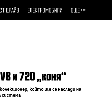
СТ ДРАЙВ
ЕЛЕКТРОМОБИЛИ
ОЩЕ
ОТГОВОРНИ НА ПЪТЯ
ТЕХНОЛОГИИ
СТУДЕНИ ДОСИЕТА
 V8 и 720 „коня“
ЛЮБОПИТНО
 колекционер, който ще се наслади на
на система
МОТОРИ