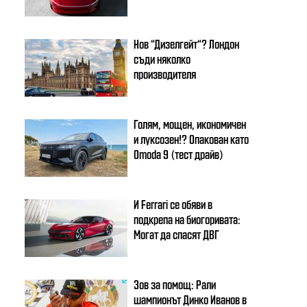
Нов “Дизелгейт“? Лондон
съди няколко
производителя
Голям, мощен, икономичен
и луксозен!? Опакован като
Omoda 9 (тест драйв)
И Ferrari се обяви в
подкрепа на биогоривата:
Могат да спасят ДВГ
Зов за помощ: Рали
шампионът Динко Иванов в