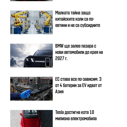
Малката тайна защо
китайските коли са по-
евтини и не са субсидиите
BMW ще залее пазара с
нови автомобили до края на
2027 г.
ЕС става все по-зависим: 3
от 4 батерии за EV идват от
Азия
Tesla достигна кота 10
милиона електромобила