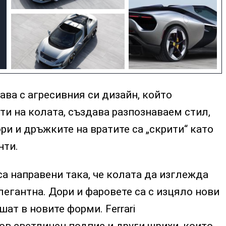
ва с агресивния си дизайн, който
ти на колата, създава разпознаваем стил,
ри и дръжките на вратите са „скрити“ като
нти.
а направени така, че колата да изглежда
егантна. Дори и фаровете са с изцяло нови
шат в новите форми. Ferrari
ов светлинен подпис и други щрихи, които