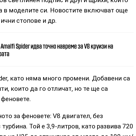
а в моделите си. Новостите включват още
ични стопове и др.
i Amalfi Spider идва точно навреме за V8 круизи на
рата
ider, като няма много промени. Добавени са
и, които да го отличат, но те ще са
 феновете.
ото за феновете: V8 двигател, без
турбина. Той е 3,9-литров, като развива 720