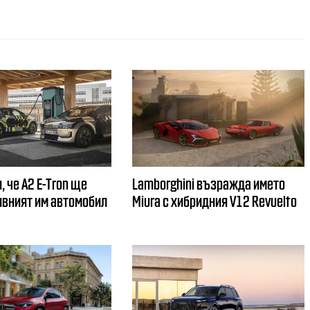
, че A2 E-Tron ще
Lamborghini възражда името
вният им автомобил
Miura с хибридния V12 Revuelto