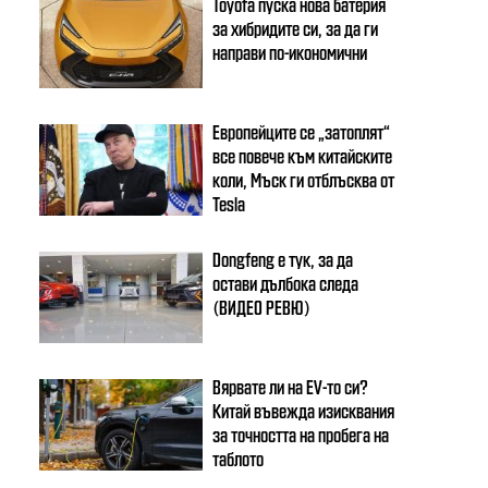
Toyota пуска нова батерия
за хибридите си, за да ги
направи по-икономични
Европейците се „затоплят“
все повече към китайските
коли, Мъск ги отблъсква от
Tesla
Dongfeng e тук, за да
остави дълбока следа
(ВИДЕО РЕВЮ)
Вярвате ли на EV-то си?
Китай въвежда изисквания
за точността на пробега на
таблото