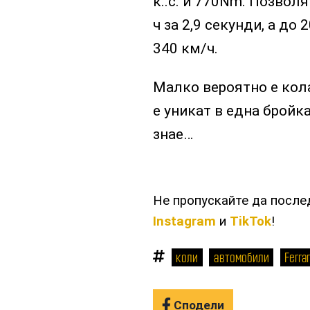
к..с. и 770Nm. Позвол
ч за 2,9 секунди, а до
340 км/ч.
Малко вероятно е кола
е уникат в една бройка
знае…
Не пропускайте да посл
Instagram
и
TikTok
!
коли
автомобили
Ferrar
Сподели