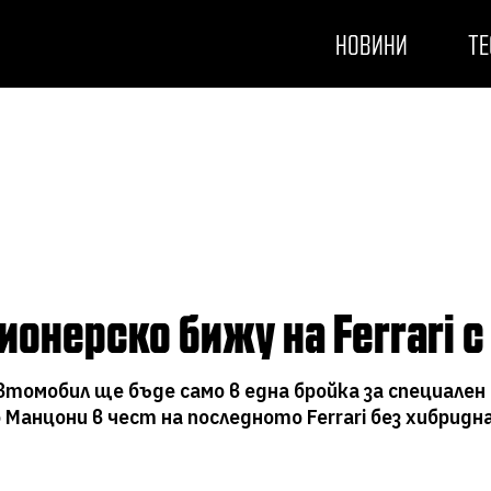
НОВИНИ
ТЕ
ионерско бижу на Ferrari с
втомобил ще бъде само в една бройка за специален
о Манцони в чест на последното Ferrari без хибрид