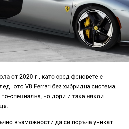
 кола от 2020 г., като сред феновете е
ледното V8 Ferrari без хибридна система.
 по-специална, но дори и така някои
ще.
тъчно възможности да си поръча уникат