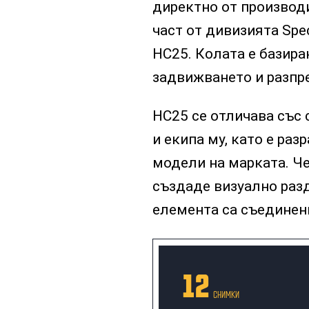
директно от производи
част от дивизията Speci
HC25. Колата е базиран
задвижването и разпр
HC25 се отличава със 
и екипа му, като е ра
модели на марката. Че
създаде визуално раз
елемента са съединени
12
СНИМКИ