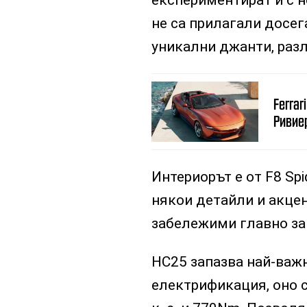
не са прилагали досег
уникални джанти, разл
Ferrar
Ривие
Интериорът е от F8 Sp
някои детайли и акцент
забележими главно за
HC25 запазва най-важн
електрификация, оно с 