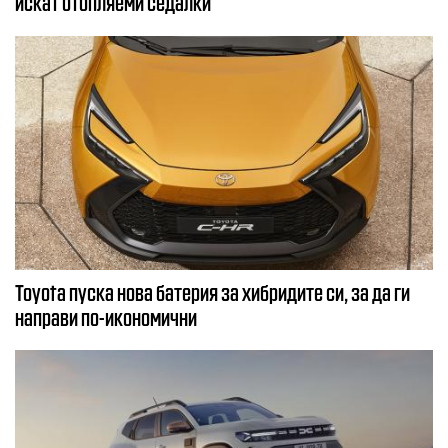
искат отопляеми седалки
Toyota пуска нова батерия за хибридите си, за да ги
направи по-икономични