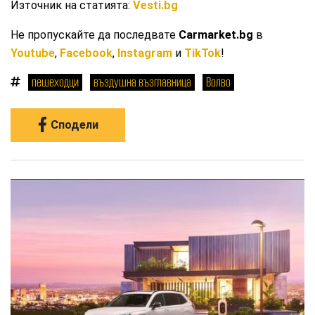
Източник на статията:
Vesti.bg
Не пропускайте да последвате
Carmarket.bg
в
Youtube
,
Facebook
,
Instagram
и
TikTok
!
пешеходци
въздушна възглавница
Волво
Сподели