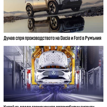
Дунав спря производството на Dacia и Ford в Румъния
Китай създаде германските автомобилни гиганти,