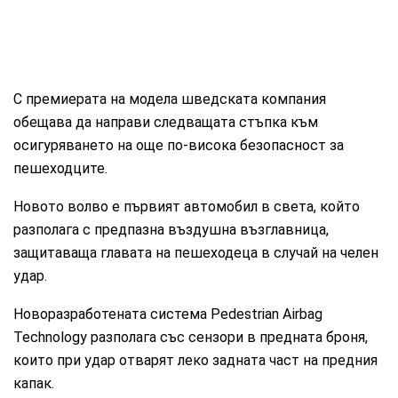
С премиерата на модела шведската компания
обещава да направи следващата стъпка към
осигуряването на още по-висока безопасност за
пешеходците.
Новото волво е първият автомобил в света, който
разполага с предпазна въздушна възглавница,
защитаваща главата на пешеходеца в случай на челен
удар.
Новоразработената система Pedestrian Airbag
Technology разполага със сензори в предната броня,
които при удар отварят леко задната част на предния
капак.