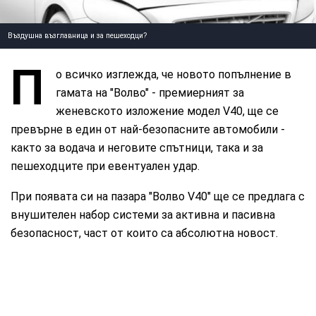
Въздушна възглавница и за пешеходци?
П
о всичко изглежда, че новото попълнение в
гамата на "Волво" - премиерният за
женевското изложение модел V40, ще се
превърне в един от най-безопасните автомобили -
както за водача и неговите спътници, така и за
пешеходците при евентуален удар.
При появата си на пазара "Волво V40" ще се предлага с
внушителен набор системи за активна и пасивна
безопасност, част от които са абсолютна новост.