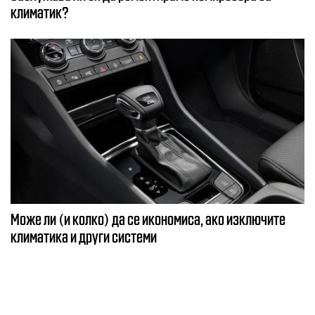
климатик?
Може ли (и колко) да се икономиса, ако изключите
климатика и други системи