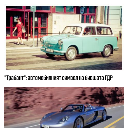
"Трабант": автомобилният символ на бившата ГДР