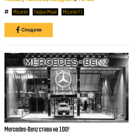
McLaren
Гордън Мъри
McLaren F1
Сподели
Mercedes-Benz става на 100!