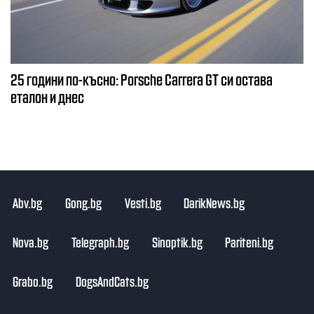
25 години по-късно: Porsche Carrera GT си остава
еталон и днес
Abv.bg
Gong.bg
Vesti.bg
DarikNews.bg
Nova.bg
Telegraph.bg
Sinoptik.bg
Pariteni.bg
Grabo.bg
DogsAndCats.bg