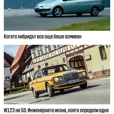
Когато хибридът все още беше осмиван
W123 на 50: Инженерната икона, която определи една