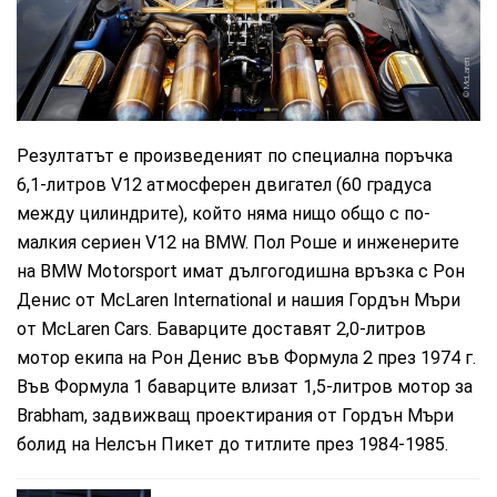
McLaren
Резултатът е произведеният по специална поръчка
6,1-литров V12 атмосферен двигател (60 градуса
между цилиндрите), който няма нищо общо с по-
малкия сериен V12 на BMW. Пол Роше и инженерите
на BMW Motorsport имат дългогодишна връзка с Рон
Денис от McLaren International и нашия Гордън Мъри
от McLaren Cars. Баварците доставят 2,0-литров
мотор екипа на Рон Денис във Формула 2 през 1974 г.
Във Формула 1 баварците влизат 1,5-литров мотор за
Brabham, задвижващ проектирания от Гордън Мъри
болид на Нелсън Пикет до титлите през 1984-1985.