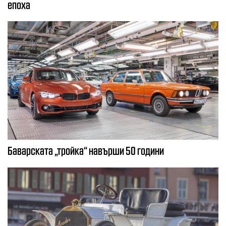
епоха
Баварската „тройка“ навърши 50 години