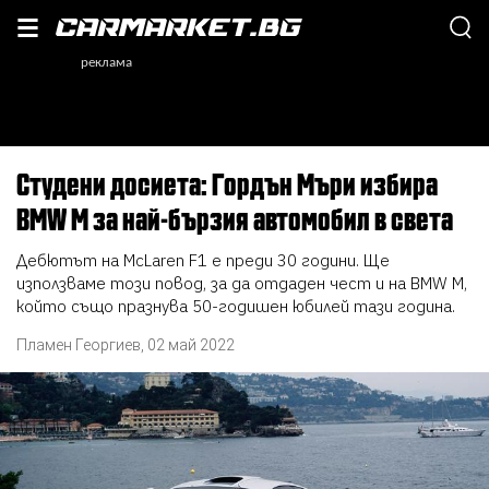
Студени досиета: Гордън Мъри избира
BMW M за най-бързия автомобил в света
Дебютът на McLaren F1 е преди 30 години. Ще
използваме този повод, за да отдаден чест и на BMW M,
който също празнува 50-годишен юбилей тази година.
Пламен Георгиев
,
02 май 2022