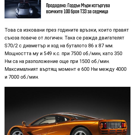
Продадено: Гордън Мъри изтъргува
всичките 100 броя T33 за седмица
Това са изковани през годините връзки, които правят
съюза повече от логичен. Така се ражда двигателят
S70/2 с диаметър и ход на буталото 86 х 87 мм.
Мощността му и 549 к.с. при 7500 об./мин, като 350
Нм са на разположение още при 1500 об./мин.
Максималният въртящ момент е 600 Нм между 4000
и 7000 об./мин.