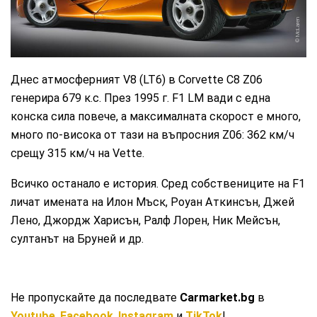
McLaren
Днес атмосферният V8 (LT6) в Corvette C8 Z06
генерира 679 к.с. През 1995 г. F1 LM вади с една
конска сила повече, а максималната скорост е много,
много по-висока от тази на въпросния Z06: 362 км/ч
срещу 315 км/ч на Vette.
Всичко останало е история. Сред собствениците на F1
личат имената на Илон Мъск, Роуан Аткинсън, Джей
Лено, Джордж Харисън, Ралф Лорен, Ник Мейсън,
султанът на Бруней и др.
Не пропускайте да последвате
Carmarket.bg
в
Youtube
,
Facebook
,
Instagram
и
TikTok
!