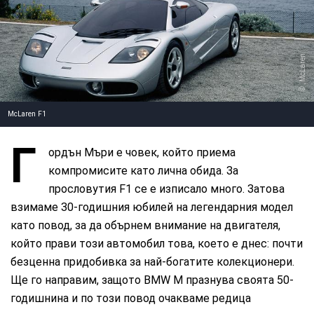
, McLaren
McLaren F1
Г
ордън Мъри е човек, който приема
компромисите като лична обида. За
прословутия F1 се е изписало много. Затова
взимаме 30-годишния юбилей на легендарния модел
като повод, за да обърнем внимание на двигателя,
който прави този автомобил това, което е днес: почти
безценна придобивка за най-богатите колекционери.
Ще го направим, защото BMW M празнува своята 50-
годишнина и по този повод очакваме редица