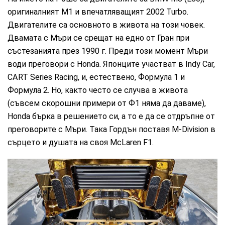
оригиналният М1 и впечатляващият 2002 Turbo.
Двигателите са основното в живота на този човек.
Двамата с Мъри се срещат на едно от Гран при
състезанията през 1990 г. Преди този момент Мъри
води преговори с Honda. Японците участват в Indy Car,
CART Series Racing, и, естествено, Формула 1 и
Формула 2. Но, както често се случва в живота
(съвсем скорошни примери от Ф1 няма да даваме),
Honda бърка в решението си, а то е да се отдръпне от
преговорите с Мъри. Така Гордън поставя M-Division в
сърцето и душата на своя McLaren F1.