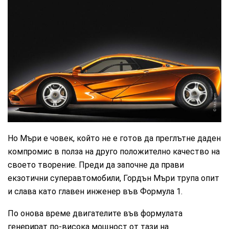
McLaren
Но Мъри е човек, който не е готов да преглътне даден
компромис в полза на друго положително качество на
своето творение. Преди да започне да прави
екзотични суперавтомобили, Гордън Мъри трупа опит
и слава като главен инженер във Формула 1.
По онова време двигателите във формулата
генерират по-висока мощност от тази на