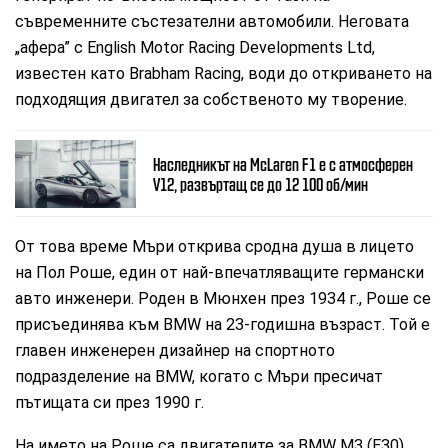
съвременните състезателни автомобили. Неговата
„афера” с English Motor Racing Developments Ltd,
известен като Brabham Racing, води до откриването на
подходящия двигател за собственото му творение.
Наследникът на McLaren F1 е с атмосферен
V12, развъртащ се до 12 100 об/мин
От това време Мъри открива сродна душа в лицето
на Пол Роше, един от най-впечатляващите германски
авто инженери. Роден в Мюнхен през 1934 г., Роше се
присъединява към BMW на 23-годишна възраст. Той е
главен инженерен дизайнер на спортното
подразделение на BMW, когато с Мъри пресичат
пътищата си през 1990 г.
На името на Роше са двигателите за BMW M3 (Е30),