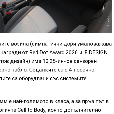
Linktour
ните возила (симпатични дори умаловажава
 награди от Red Dot Award 2026 и iF DESIGN
тов дизайн) има 10,25-инчов сензорен
орно табло. Седалките са с 4-посочно
лите са оборудвани със системите
м е най-голямото в класа, а за пръв път в
гията Cell to Body, която допълнително