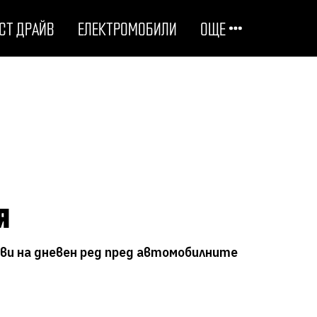
СТ ДРАЙВ
ЕЛЕКТРОМОБИЛИ
ОЩЕ
ОТГОВОРНИ НА ПЪТЯ
ТЕХНОЛОГИИ
СТУДЕНИ ДОСИЕТА
я
ЛЮБОПИТНО
ви на дневен ред пред автомобилните
МОТОРИ