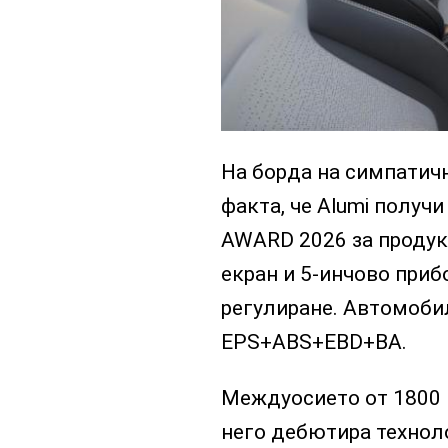
На борда на симпатич
факта, че Alumi получи
AWARD 2026 за продук
екран и 5-инчово приб
регулиране. Автомоби
EPS+ABS+EBD+BA.
Междуосието от 1800 м
него дебютира техноло