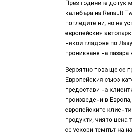
През годините дотук 
калибъра на Renault Tw
погледите ни, но не ус
европейския автопарк
някои гладове по Лазу
проникване на пазара н
Вероятно това ще се п
Европейския съюз кате
предостави на клиент
произведени в Европа,
европейските клиенти
продукти, чиято цена т
се ускори темпът на н