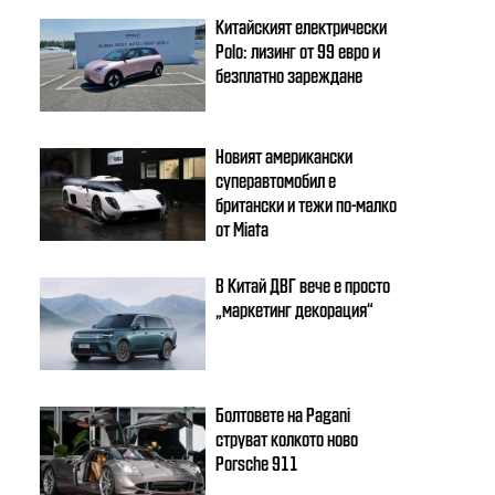
Китайският електрически
Polo: лизинг от 99 евро и
безплатно зареждане
Новият американски
суперавтомобил е
британски и тежи по-малко
от Miata
В Китай ДВГ вече е просто
„маркетинг декорация“
Болтовете на Pagani
струват колкото ново
Porsche 911