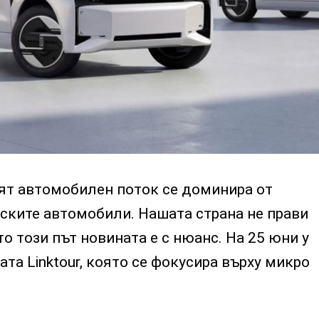
ят автомобилен поток се доминира от
йските автомобили. Нашата страна не прави
о този път новината е с нюанс. На 25 юни у
та Linktour, която се фокусира върху микро