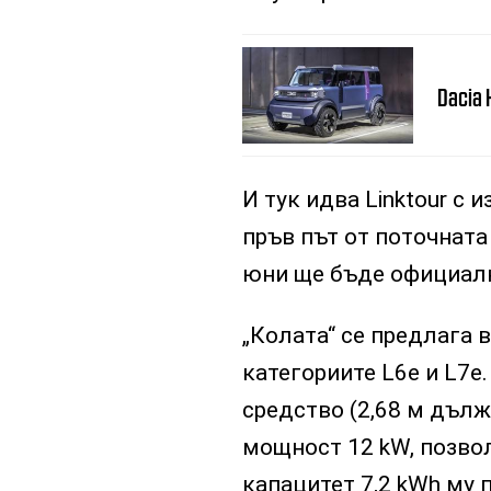
Dacia 
И тук идва Linktour с 
пръв път от поточната
юни ще бъде официалн
„Колата“ се предлага 
категориите L6e и L7e
средство (2,68 м дължи
мощност 12 kW, позвол
капацитет 7,2 kWh му 