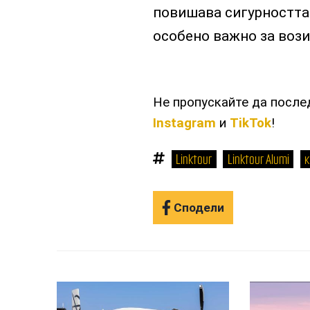
повишава сигурността 
особено важно за вози
Не пропускайте да посл
Instagram
и
TikTok
!
Linktour
Linktour Alumi
Сподели