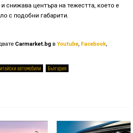
и снижава центъра на тежестта, което е
ло с подобни габарити.
едвате
Carmarket.bg
в
Youtube
,
Facebook
,
китайски автомобили
България