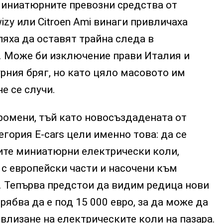
миниатюрните превозни средства от
izy или Citroen Ami винаги привличаха
пяха да оставят трайна следа в
. Може би изключение прави Италия и
рния бряг, но като цяло масовото им
е се случи.
ромени, тъй като новосъздадената от
гория E-cars цели именно това: да се
ите миниатюрни електрически коли,
 с европейски части и насочени към
. Тепърва предстои да видим редица нови
рябва да е под 15 000 евро, за да може да
авлизане на електрическите коли на пазара.