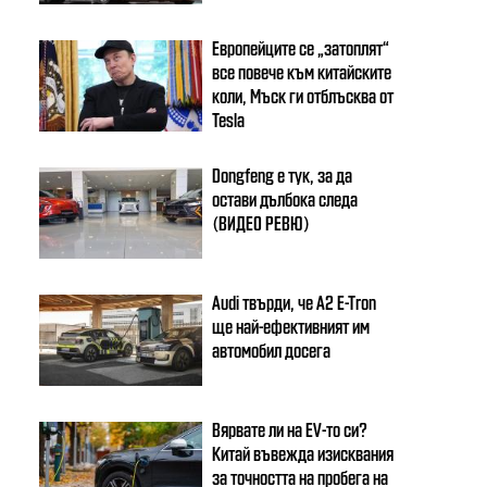
Европейците се „затоплят“
все повече към китайските
коли, Мъск ги отблъсква от
Tesla
Dongfeng e тук, за да
остави дълбока следа
(ВИДЕО РЕВЮ)
Audi твърди, че A2 E-Tron
ще най-ефективният им
автомобил досега
Вярвате ли на EV-то си?
Китай въвежда изисквания
за точността на пробега на