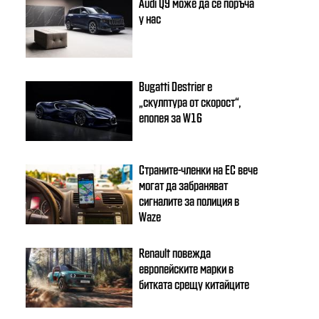
Audi Q9 може да се поръча
у нас
Bugatti Destrier е
„скулптура от скорост“,
епопея за W16
Страните-членки на ЕС вече
могат да забраняват
сигналите за полиция в
Waze
Renault повежда
европейските марки в
битката срещу китайците