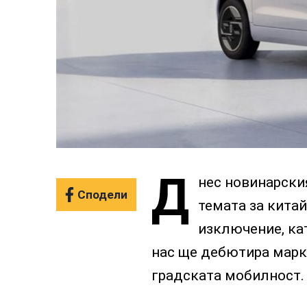
Д
нес новинарски
Сподели
темата за кита
изключение, кат
нас ще дебютира марка
градската мобилност.