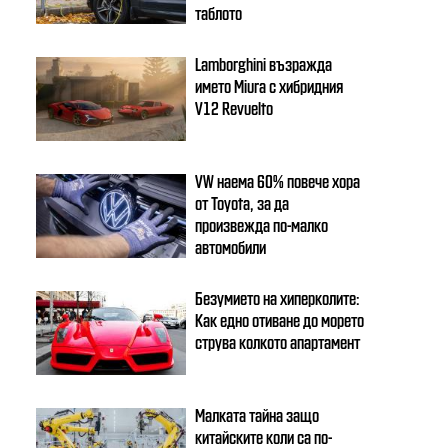
таблото
Lamborghini възражда
името Miura с хибридния
V12 Revuelto
VW наема 60% повече хора
от Toyota, за да
произвежда по-малко
автомобили
Безумието на хиперколите:
Как едно отиване до морето
струва колкото апартамент
Малката тайна защо
китайските коли са по-