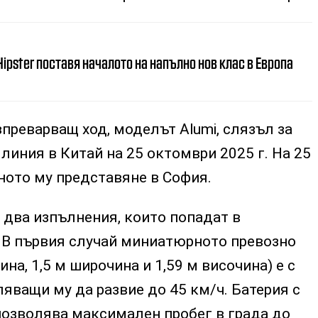
Hipster поставя началото на напълно нов клас в Европа
изпреварващ ход, моделът Alumi, слязъл за
 линия в Китай на 25 октомври 2025 г. На 25
ото му представяне в София.
в два изпълнения, които попадат в
. В първия случай миниатюрното превозно
на, 1,5 м широчина и 1,59 м височина) е с
яващи му да развие до 45 км/ч. Батерия с
позволява максимален пробег в града до