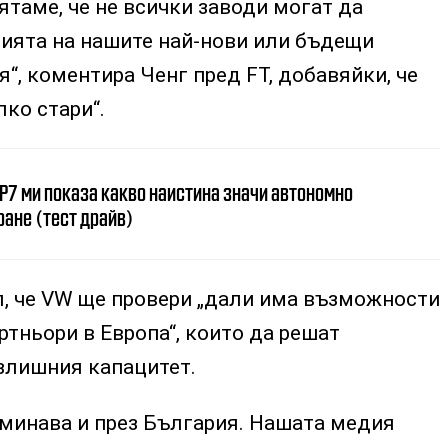
ятаме, че не всички заводи могат да
нията на нашите най-нови или бъдещи
“, коментира Ченг пред FT, добавяйки, че
лко стари“.
 P7 ми показа какво наистина значи автономно
ане (тест драйв)
л, че VW ще провери „дали има възможности
ртньори в Европа“, които да решат
злишния капацитет.
 минава и през България. Нашата медия