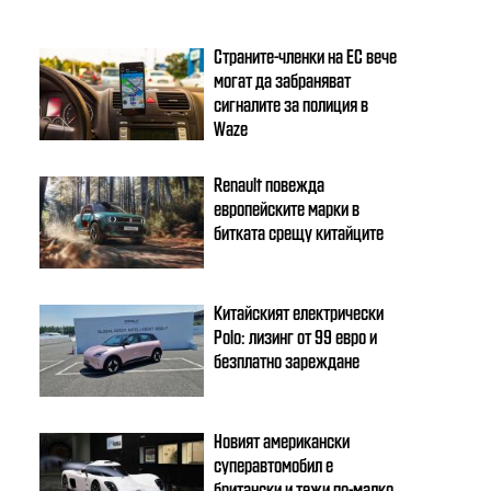
Страните-членки на ЕС вече
могат да забраняват
сигналите за полиция в
Waze
Renault повежда
европейските марки в
битката срещу китайците
Китайският електрически
Polo: лизинг от 99 евро и
безплатно зареждане
Новият американски
суперавтомобил е
британски и тежи по-малко