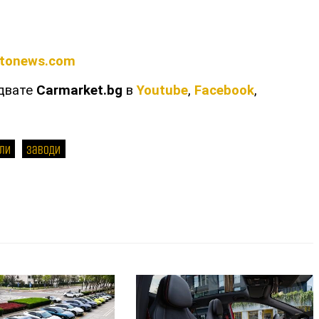
tonews.com
едвате
Carmarket.bg
в
Youtube
,
Facebook
,
ли
заводи