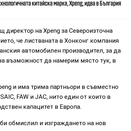
хнологичната китайска марка, Xpeng, идва в България
щ директор на Xpeng за Североизточна
тието, че листваната в Хонконг компания
манския автомобилен производител, за да
ва възможност да намерим място тук, в
peng и има трима партньори в съвместно
SAIC, FAW и JAC, нито един от които в
дствен капацитет в Европа.
 би обмислил и изграждането на нов