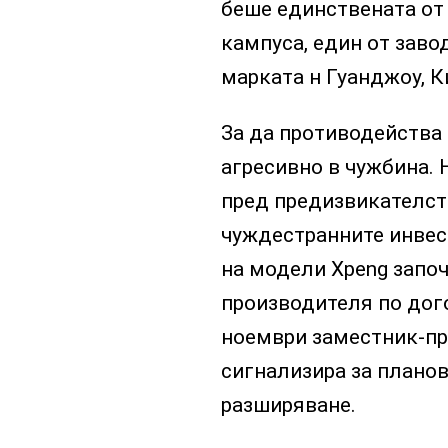
беше единствената от
кампуса, един от заво
марката н Гуанджоу, К
За да противодейства 
агресивно в чужбина. 
пред предизвикателств
чуждестранните инвес
на модели Xpeng запо
производителя по дого
ноември заместник-пр
сигнализира за плано
разширяване.