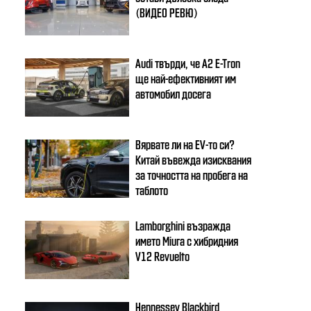
(ВИДЕО РЕВЮ)
Audi твърди, че A2 E-Tron
ще най-ефективният им
автомобил досега
Вярвате ли на EV-то си?
Китай въвежда изисквания
за точността на пробега на
таблото
Lamborghini възражда
името Miura с хибридния
V12 Revuelto
Hennessey Blackbird