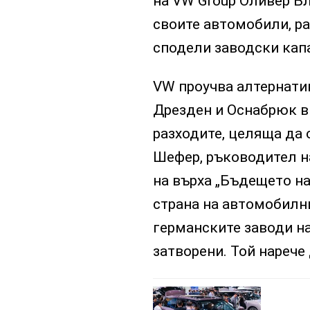
на VW Group Оливeр Бл
своите автомобили, ра
сподели заводски капа
VW проучва алтернати
Дрезден и Оснабрюк в
разходите, целяща да 
Шефер, ръководител на
на върха „Бъдещето на
страна на автомобилн
германските заводи на
затворени. Той нарече