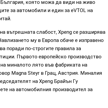
 България, която можа да види на живо
дите за автомобили и един за eVTOL на
итай.
на вътрешната слабост, Xpeng се разширява
Навлизането му в Европа обаче е изправено
а поради по-строгите правила за
тиции. Първото европейско производство
чна миналото лято във фабриката на
вор Magna Steyr в Грац, Австрия. Миналия
едседателят на Xpeng Брайън Гу
вете на автомобилния производител за