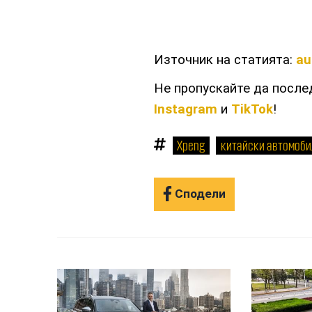
Източник на статията:
au
Не пропускайте да посл
Instagram
и
TikTok
!
Xpeng
китайски автомоби
Сподели