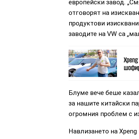
европейски завод. „См
отговорят на изисква
продуктови изисквания
заводите на VW са „ма
Xpeng
шофир
Блуме вече беше каза
за нашите китайски па
огромния проблем с и
Навлизането на Xpeng