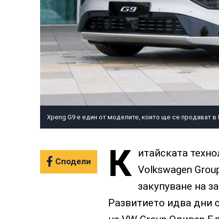
Xpeng G9 e един от моделите, които ще се продават в
К
итайската техно
Сподели
Volkswagen Grou
закупуване на за
Развитието идва дни 