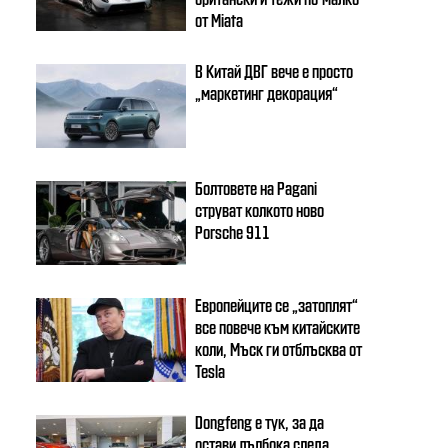
от Miata
В Китай ДВГ вече е просто
„маркетинг декорация“
Болтовете на Pagani
струват колкото ново
Porsche 911
Европейците се „затоплят“
все повече към китайските
коли, Мъск ги отблъсква от
Tesla
Dongfeng e тук, за да
остави дълбока следа