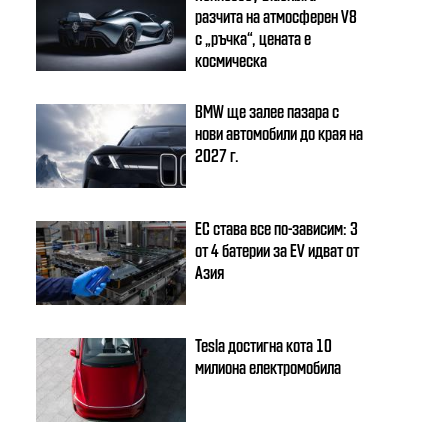
разчита на атмосферен V8
с „ръчка“, цената е
космическа
BMW ще залее пазара с
нови автомобили до края на
2027 г.
ЕС става все по-зависим: 3
от 4 батерии за EV идват от
Азия
Tesla достигна кота 10
милиона електромобила