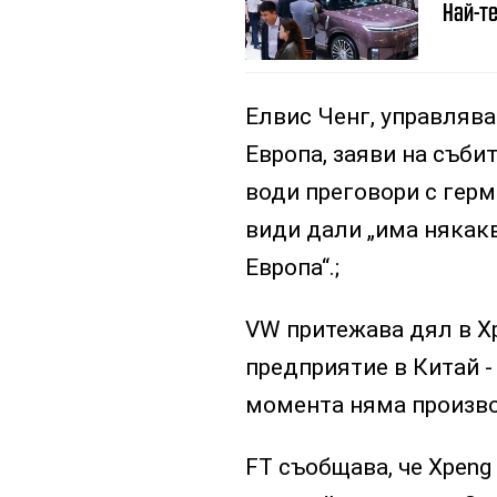
Най-те
Елвис Ченг, управлява
Европа, заяви на съби
води преговори с гер
види дали „има някак
Европа“.;
VW притежава дял в X
предприятие в Китай - 
момента няма произво
FT съобщава, че Xpeng