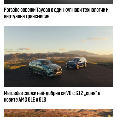
Porsche освежи Taycan с един куп нови технологии и
виртуална трансмисия
Mercedes сложи най-добрия си V8 с 612 „коня“ в
новите AMG GLE и GLS