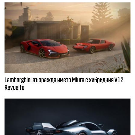
Lamborghini възражда името Miura с хибридния V12
Revuelto