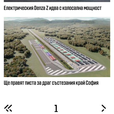
Електрическия Denza Z идва с колосална мощност
Ще правят писта за драг състезания край София
1