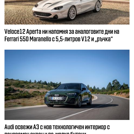
Veloce12 Aperta ни напомня за аналоговите дни на
Ferrari 550 Maranello с 5,5-литров V12 и „ръчка“
Audi освежи A3 с нов технологичен интериор с
панорамен екран и по-малко бутони