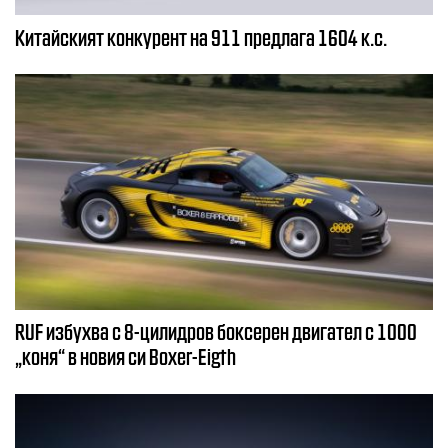
Китайският конкурент на 911 предлага 1604 к.с.
RUF избухва с 8-цилидров боксерен двигател с 1000
„коня“ в новия си Boxer-Eigth