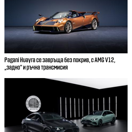
Pagani Huayra се завръща без покрив, с AMG V12,
„задно“ и ръчна трансмисия