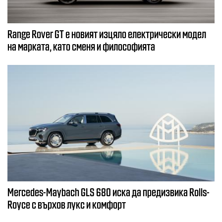
Range Rover GT е новият изцяло електрически модел
на марката, като сменя и философията
Mercedes-Maybach GLS 680 иска да предизвика Rolls-
Royce с върхов лукс и комфорт