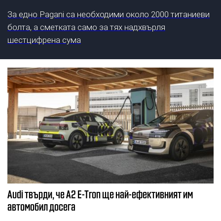
За едно Pagani са необходими около 2000 титаниеви
болта, а сметката само за тях надхвърля
шестцифрена сума
Audi твърди, че A2 E-Tron ще най-ефективният им
автомобил досега