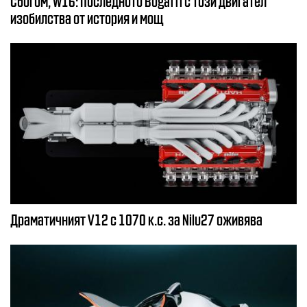
Сбогом, W16: Последното Bugatti с този двигател
изобилства от история и мощ
Драматичният V12 с 1070 к.с. за Nilu27 оживява