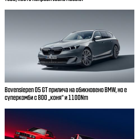
Bovensiepen 05 GT прилича на обикновено BMW, но е
суперкомби с 800 „коня“ и 1100Nm