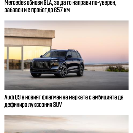
Mercedes обнови GLA, за да го направи по-уверен,
забавен и с пробег до 657 км
Audi Q9 е новият флагман на марката с амбицията да
дефинира луксозния SUV