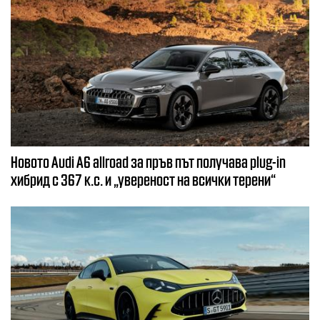
Новото Audi A6 allroad за пръв път получава plug-in
хибрид с 367 к.с. и „увереност на всички терени“