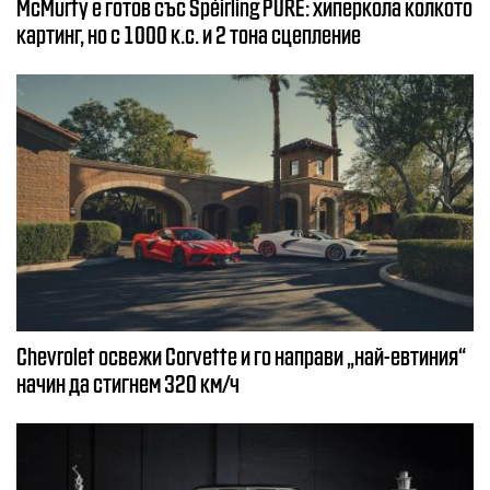
McMurty е готов със Spéirling PURE: хиперкола колкото
картинг, но с 1000 к.с. и 2 тона сцепление
Chevrolet освежи Corvette и го направи „най-евтиния“
начин да стигнем 320 км/ч