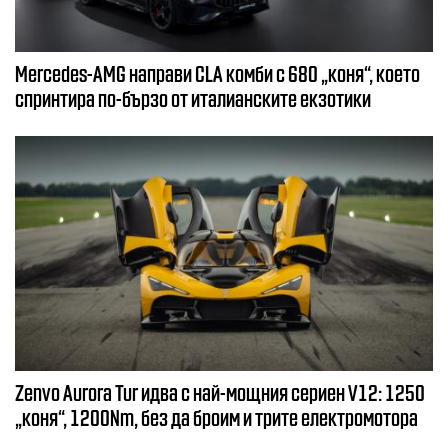
Mercedes-AMG направи CLA комби с 680 „коня“, което
спринтира по-бързо от италианските екзотики
Zenvo Aurora Tur идва с най-мощния сериен V12: 1250
„коня“, 1200Nm, без да броим и трите електромотора