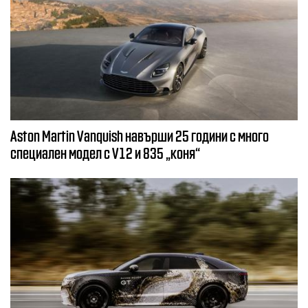
Aston Martin Vanquish навърши 25 години с много
специален модел с V12 и 835 „коня“