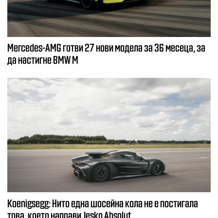
Mercedes-AMG готви 27 нови модела за 36 месеца, за
да настигне BMW M
Koenigsegg: Нито една шосейна кола не е постигала
това, което направи Jesko Absolut