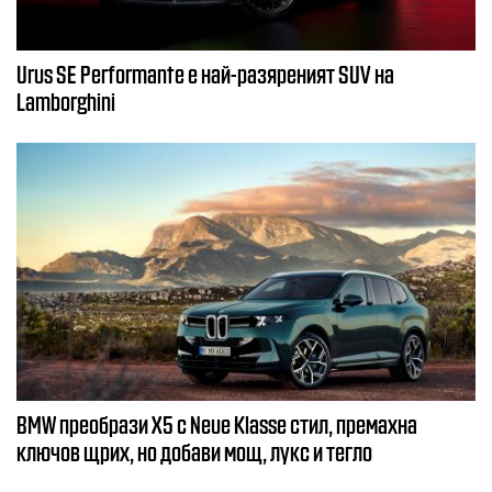
Urus SE Performante е най-разяреният SUV на
Lamborghini
BMW преобрази X5 с Neue Klasse стил, премахна
ключов щрих, но добави мощ, лукс и тегло