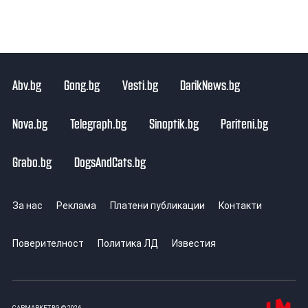
Abv.bg
Gong.bg
Vesti.bg
DarikNews.bg
Nova.bg
Telegraph.bg
Sinoptik.bg
Pariteni.bg
Grabo.bg
DogsAndCats.bg
За нас
Реклама
Платени публикации
Контакти
Поверителност
Политика ЛД
Известия
CARMARKET.BG © 2026