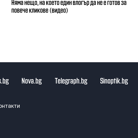
Няма нещо, на което един влогър да не е готов за
повече кликове (видео)
.bg
Nova.bg
Telegraph.bg
Sinoptik.bg
онтакти