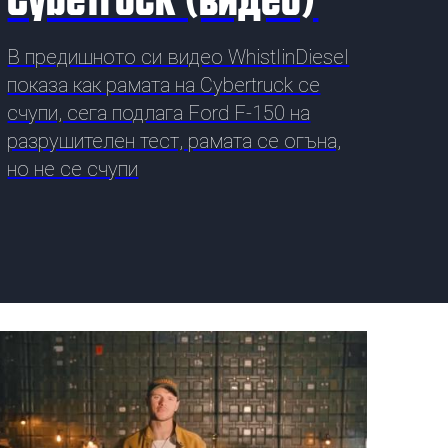
ДРУГИ
В предишното си видео WhistlinDiesel
СЪВЕТИ
показа как рамата на Cybertruck се
счупи, сега подлага Ford F-150 на
разрушителен тест, рамата се огъна,
но не се счупи