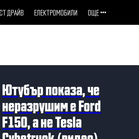
СТ ДРАЙВ
ЕЛЕКТРОМОБИЛИ
ОЩЕ
ОТГОВОРНИ НА ПЪТЯ
ТЕХНОЛОГИИ
СТУДЕНИ ДОСИЕТА
Ютубър показа, че
ЛЮБОПИТНО
неразрушим е Ford
F150, а не Tesla
МОТОРИ
Cybetruck (видео)