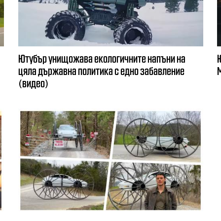
Ютубър унищожава екологичните напъни на
Ю
цяла държавна политика с едно забавление
(видео)