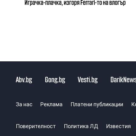
Играчка-плачка, изгоря Ferrari-то на влогър
Abv.bg
Gong.bg
Vesti.bg
DarikNews
За нас
Реклама
Платени публикации
К
Поверителност
Политика ЛД
Известия