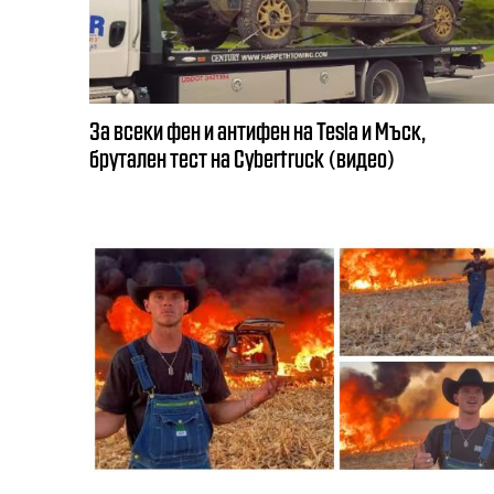
За всеки фен и антифен на Tesla и Мъск,
брутален тест на Cybertruck (видео)