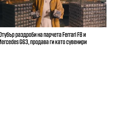
тубър раздроби на парчета Ferrari F8 и
Mercedes G63, продава ги като сувенири