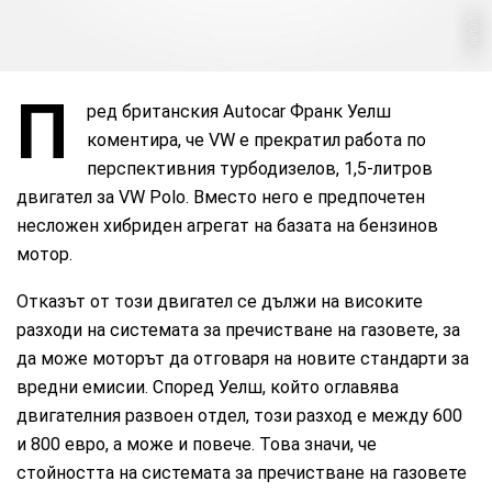
netinfo
П
ред британския Autocar Франк Уелш
коментира, че VW е прекратил работа по
перспективния турбодизелов, 1,5-литров
двигател за VW Polo. Вместо него е предпочетен
несложен хибриден агрегат на базата на бензинов
мотор.
Отказът от този двигател се дължи на високите
разходи на системата за пречистване на газовете, за
да може моторът да отговаря на новите стандарти за
вредни емисии. Според Уелш, който оглавява
двигателния развоен отдел, този разход е между 600
и 800 евро, а може и повече. Това значи, че
стойността на системата за пречистване на газовете