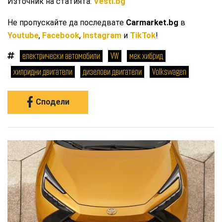
Източник на статията:
Vesti.bg
Не пропускайте да последвате
Carmarket.bg
в
Youtube
,
Facebook
,
Instagram
и
TikTok
!
електрически автомобили
VW
мек хибрид
хилридни двигатели
дизелови двигатели
Volkswagen
Сподели