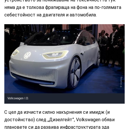
няма да е толкова фрапираща на фона на по-голямата
себестойност на двигателя и автомобила.
Vesti.bg
Volkswagen I.D.
С цел да изчисти силно накърнения си имидж (и
достойнство) след „Дизелгейт”, Volkswagen обяви
плановете си да развива инфраструктурата зда