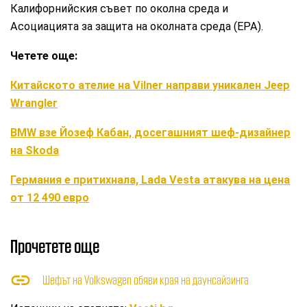
Калифорнийския съвет по околна среда и
Асоциацията за защита на околната среда (ЕРА).
Четете още:
Китайското ателие на Vilner направи уникален Jeep
Wrangler
BMW взе Йозеф Кабан, досегашният шеф-дизайнер
на Skoda
Германия е притихнала, Lada Vesta атакува на цена
от 12 490 евро
Прочетете още
Шефът на Volkswagen обяви края на даунсайзинга