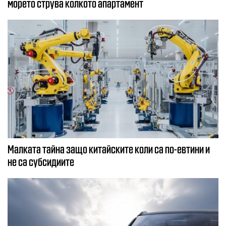
морето струва колкото апартамент
Малката тайна защо китайските коли са по-евтини и
не са субсидиите