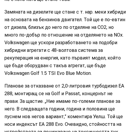
Замяната на дизелите ще стане с т. нар. меки хибриди
на основата на бензинов двигател. Той ще е по-евтин
от дизела, близък до него по отделяне на CO2, но
много по-добър по отношение на отделянето на NOx.
Volkswagen ще ускори разработването на подобри
хибридни агрегати с 48-волтова система за
рекуперация на енергия, като първият модел, който
ще бъде оборудван с такъв агрегат, ще бъде
Volkswagen Golf 1.5 TSI Evo Blue Motion.
Планове за отказване от 2,0-литровия турбодизел EA
288, монтиращ се на Golf и Passat, концернът не
прави. За щастие. „Ние имаме по-големи планове за
него. В следващата години, година и половина ще
пуснем нов негов вариант,” коментира Уелш. Той ще
носи индексът EA 288 Evo. Очевидно, стойността на
устройството за понижаване на токсичността тук