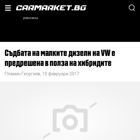
Съдбата на малките дизели на VW е
предрешена в полза на хибридите
Пламен Георгиев
,
10 февруари 2017