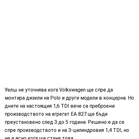
Уелш не уточнява кога Volkswagen ще спре да
монтира дизели на Polo и други модели в концерна. Но
дните на настоящия 1,6 TDI вече са преброени:
производството на агрегат EA 827 ще бъде
преустановено след 3 до 5 години. Решено е да се
спре производството и на 3-цилиндровия 1,4 TDI, но
не е ясно кога ще стане това.