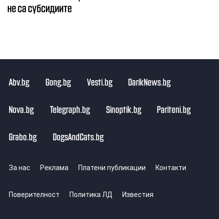
не са субсидиите
Abv.bg
Gong.bg
Vesti.bg
DarikNews.bg
Nova.bg
Telegraph.bg
Sinoptik.bg
Pariteni.bg
Grabo.bg
DogsAndCats.bg
За нас
Реклама
Платени публикации
Контакти
Поверителност
Политика ЛД
Известия