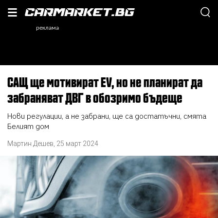
САЩ ще мотивират EV, но не планират да
забраняват ДВГ в обозримо бъдеще
Нови регулации, а не забрани, ще са достатъчни, смята
Белият дом
Мартин Дешев
,
25 март 2024