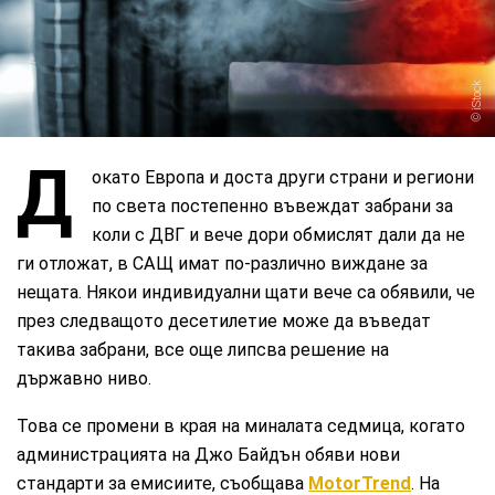
iStock
Д
окато Европа и доста други страни и региони
по света постепенно въвеждат забрани за
коли с ДВГ и вече дори обмислят дали да не
ги отложат, в САЩ имат по-различно виждане за
нещата. Някои индивидуални щати вече са обявили, че
през следващото десетилетие може да въведат
такива забрани, все още липсва решение на
държавно ниво.
Това се промени в края на миналата седмица, когато
администрацията на Джо Байдън обяви нови
стандарти за емисиите, съобщава
MotorTrend
. На