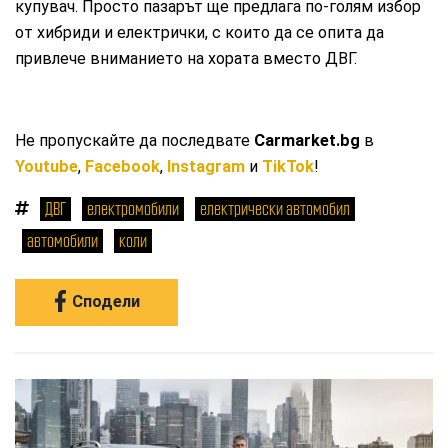
купувач. Просто пазарът ще предлага по-голям избор
от хибриди и електрички, с които да се опита да
привлече вниманието на хората вместо ДВГ.
Не пропускайте да последвате
Carmarket.bg
в
Youtube
,
Facebook
,
Instagram
и
TikTok
!
ДВГ
електромобили
електрически автомобил
автомобили
коли
Сподели