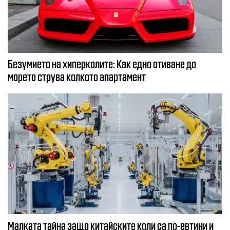
Безумието на хиперколите: Как едно отиване до
морето струва колкото апартамент
Малката тайна защо китайските коли са по-евтини и