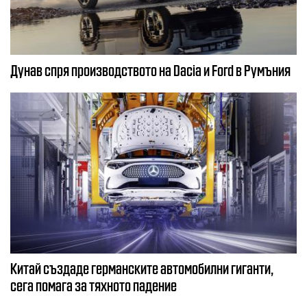
Дунав спря производството на Dacia и Ford в Румъния
Китай създаде германските автомобилни гиганти,
сега помага за тяхното падение