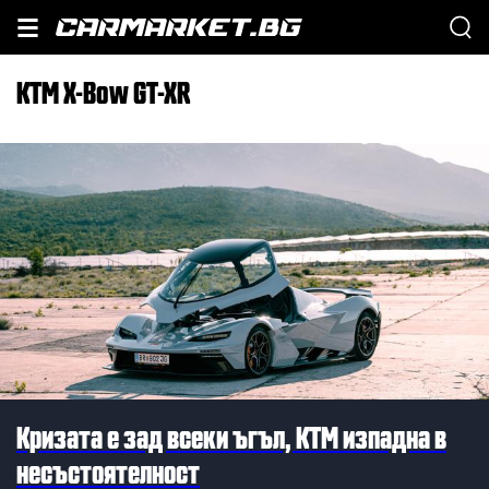
KTM X-Bow GT-XR
Кризата е зад всеки ъгъл, KTM изпадна в
несъстоятелност