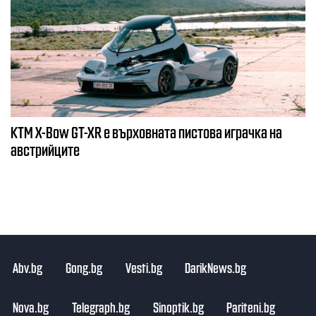
KTM X-Bow GT-XR е върховната пистова играчка на
австрийците
Abv.bg
Gong.bg
Vesti.bg
DarikNews.bg
Nova.bg
Telegraph.bg
Sinoptik.bg
Pariteni.bg