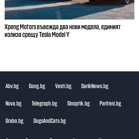
Xpeng Motors въвежда два нови модела, единият
излиза срещу Tesla Model Y
Abv.bg
Gong.bg
Vesti.bg
DarikNews.bg
Nova.bg
Telegraph.bg
Sinoptik.bg
Pariteni.bg
Grabo.bg
DogsAndCats.bg