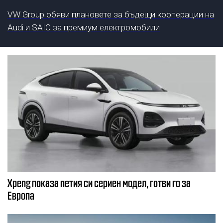
VW Group обяви плановете за бъдещи кооперации на
Audi и SAIC за премиум електромобили
Xpeng показа петия си сериен модел, готви го за
Европа