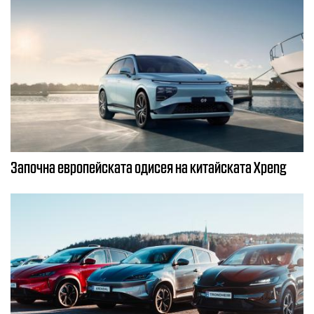
Започна европейската одисея на китайската Xpeng