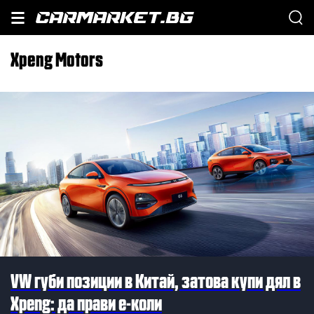
Xpeng Motors
VW губи позиции в Китай, затова купи дял в
Xpeng: да прави е-коли