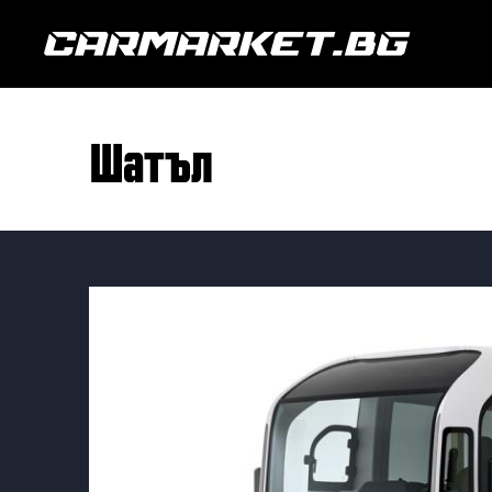
шатъл