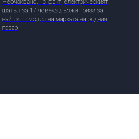
Неочаквано, но факт, електрическият
ДРУГИ
шатъл за 17 човека държи приза за
най-скъп модел на марката на родния
СЪВЕТИ
пазар