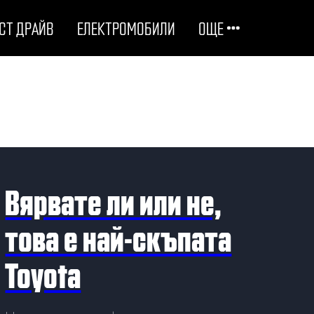
СТ ДРАЙВ
ЕЛЕКТРОМОБИЛИ
ОЩЕ
ОТГОВОРНИ НА ПЪТЯ
ТЕХНОЛОГИИ
СТУДЕНИ ДОСИЕТА
Вярвате ли или не,
ЛЮБОПИТНО
това е най-скъпата
Toyota
МОТОРИ