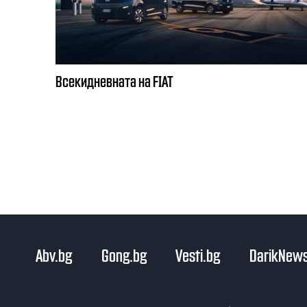
Всекидневната на FIAT
Abv.bg
Gong.bg
Vesti.bg
DarikNews