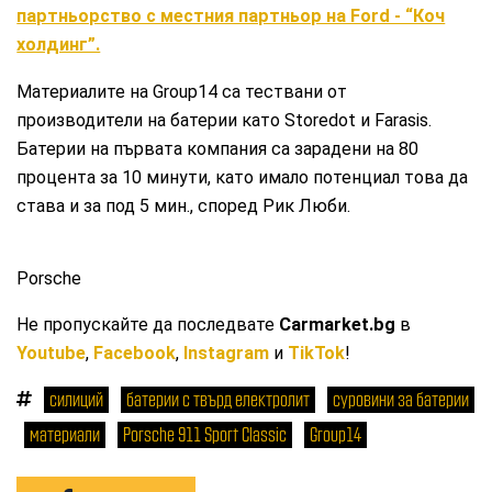
партньорство с местния партньор на Ford - “Коч
холдинг”.
Материалите на Group14 са тествани от
производители на батерии като Storedot и Farasis.
Батерии на първата компания са зарадени на 80
процента за 10 минути, като имало потенциал това да
става и за под 5 мин., според Рик Люби.
Porsche
Не пропускайте да последвате
Carmarket.bg
в
Youtube
,
Facebook
,
Instagram
и
TikTok
!
силиций
батерии с твърд електролит
суровини за батерии
материали
Porsche 911 Sport Classic
Group14