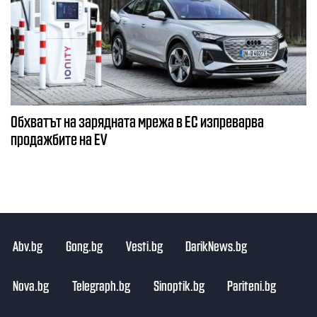
Обхватът на зарядната мрежа в ЕС изпреварва
продажбите на EV
Abv.bg
Gong.bg
Vesti.bg
DarikNews.bg
Nova.bg
Telegraph.bg
Sinoptik.bg
Pariteni.bg