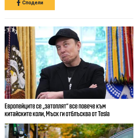
Сподели
Европейците се „затоплят“ все повече към
китайските коли, Мъск ги отблъсква от Tesla