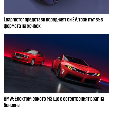
Leapmotor представи поредният си EV, този път във
формата на хечбек
BMW: Електрическото М3 ще е естественият враг на
бензина