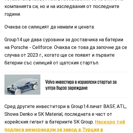
компанията си, но и на изследвания от последните
години.
Очаква се силицият да намали и цената.
Group14 ще дава суровини за доставчика на батерии
на Porsche - Cellforce. Очаква се това да започне да се
случва от 2023 г., когато ще се появят и първите
батерии със силиций от щатския стартъп.
Volvo инвестира в израелски стартъп за
ултра бързо зареждане
Сред другите инвеститори в Group14 личат BASF, ATL,
Showa Denko и SK Material, последната е част от
корейския гигант в батериите SK Group.
Наскоро той
подписа меморандум за завод в Турция в