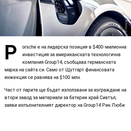
Porsche
P
orsche е на лидерска позиция в $400-милионна
инвестиция за американската технологична
компания Group14, съобщава германската
марка на сайта си. Само от Щутгарт финансовата
инжекция се равнява на $100 млн.
Част от парите ще бъдат използвани за изграждане на
втори завод за материали за батерии край Сиатъл,
заяви изпълнителният директор на Group14 Рик Люби.