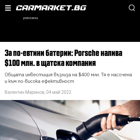
За по-евтини батерии: Porsche налива
$100 млн. в щатска компания
Общата инвестиция възлиза на $400 млн. Тя е насочена
и към по-висока ефективност
Валентин Маринов
,
04 май 2022