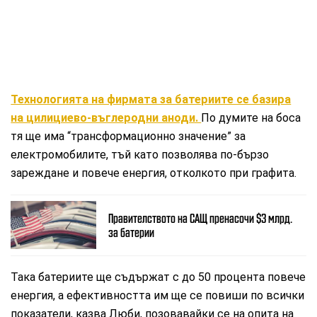
Технологията на фирмата за батериите се базира
на цилициево-въглеродни аноди.
По думите на боса
тя ще има “трансформационно значение” за
електромобилите, тъй като позволява по-бързо
зареждане и повече енергия, отколкото при графита.
Правителството на САЩ пренасочи $3 млрд.
за батерии
Така батериите ще съдържат с до 50 процента повече
енергия, а ефективността им ще се повиши по всички
показатели, казва Люби, позовавайки се на опита на