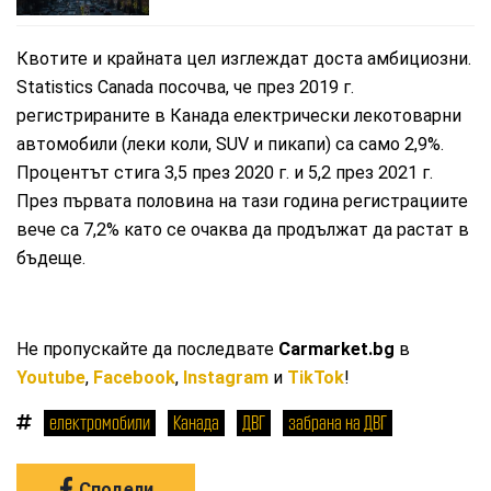
Квотите и крайната цел изглеждат доста амбициозни.
Statistics Canada посочва, че през 2019 г.
регистрираните в Канада електрически лекотоварни
автомобили (леки коли, SUV и пикапи) са само 2,9%.
Процентът стига 3,5 през 2020 г. и 5,2 през 2021 г.
През първата половина на тази година регистрациите
вече са 7,2% като се очаква да продължат да растат в
бъдеще.
Не пропускайте да последвате
Carmarket.bg
в
Youtube
,
Facebook
,
Instagram
и
TikTok
!
електромобили
Канада
ДВГ
забрана на ДВГ
Сподели