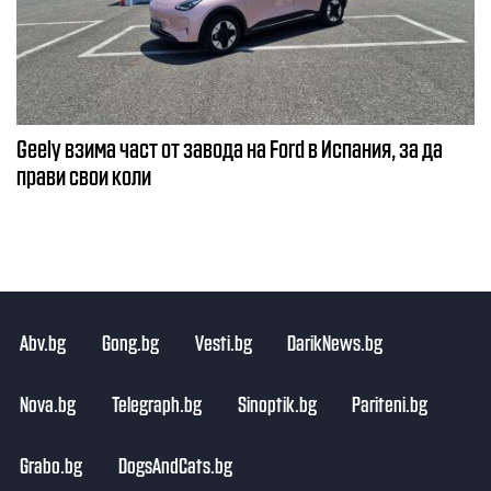
Geely взима част от завода на Ford в Испания, за да
прави свои коли
Abv.bg
Gong.bg
Vesti.bg
DarikNews.bg
Nova.bg
Telegraph.bg
Sinoptik.bg
Pariteni.bg
Grabo.bg
DogsAndCats.bg