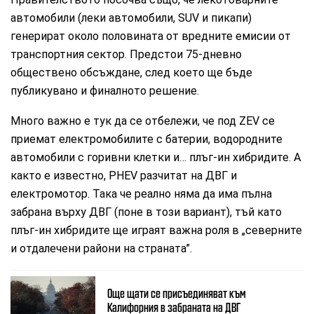
автомобили (леки автомобили, SUV и пикапи)
генерират около половината от вредните емисии от
транспортния сектор. Предстои 75-дневно
обществено обсъждане, след което ще бъде
публикувано и финалното решение.
Много важно е тук да се отбележи, че под ZEV се
приемат електромобилите с батерии, водородните
автомобили с горивни клетки и… плъг-ин хибридите. А
както е известно, PHEV разчитат на ДВГ и
електромотор. Така че реално няма да има пълна
забрана върху ДВГ (поне в този вариант), тъй като
плъг-ин хибридите ще играят важна роля в „северните
и отдалечени райони на страната”.
Още щати се присъединяват към
Калифорния в забраната на ДВГ