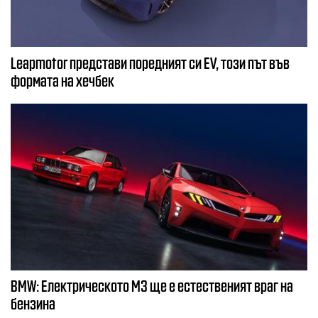
Leapmotor представи поредният си EV, този път във
формата на хечбек
BMW: Електрическото М3 ще е естественият враг на
бензина