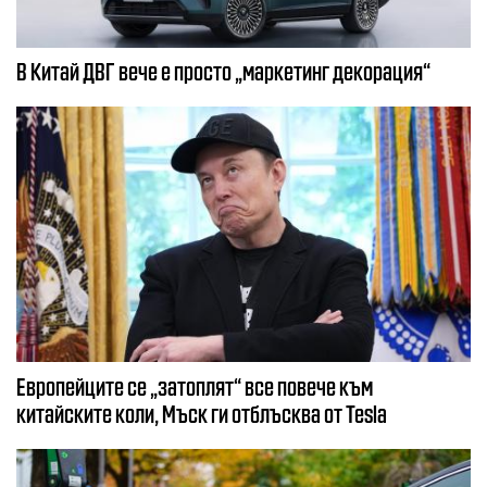
В Китай ДВГ вече е просто „маркетинг декорация“
Европейците се „затоплят“ все повече към
китайските коли, Мъск ги отблъсква от Tesla