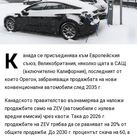
iStock
К
анада се присъединява към Европейския
съюз, Великобритания, няколко щата в САЩ
(включително Калифорния), последният от
които Орегон, забраняващи продажбата на нови
конвенционални автомобили след 2035 г.
Канадското правителство възнамерява да наложи
продажбите само на ZEV (автомобили с нулеви
вредни емисии) чрез квоти. Така до 2026 г.
продажбите на ZEV трябва да се равняват на 20% от
общите продажби. До 2030 г. процентът скача на 60, а