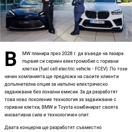
BMW
B
MW планира през 2028 г. да въведе на пазара
първия си сериен електромобил с горивни
клетки (fuel cell electric vehicle - FCEV). По този
начин компанията ще предложи на своите клиенти
допълнителна опция за напълно електрическо
задвижване без локални емисии. За да разработят
това ново поколение технология за задвижване с
горивни клетки, BMW и Toyota комбинират своята
иновативна сила и технологичен опит.
Двата концерна ще разработят съвместно