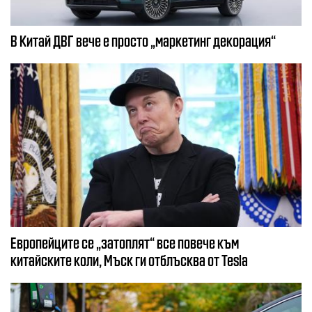
В Китай ДВГ вече е просто „маркетинг декорация“
Европейците се „затоплят“ все повече към
китайските коли, Мъск ги отблъсква от Tesla