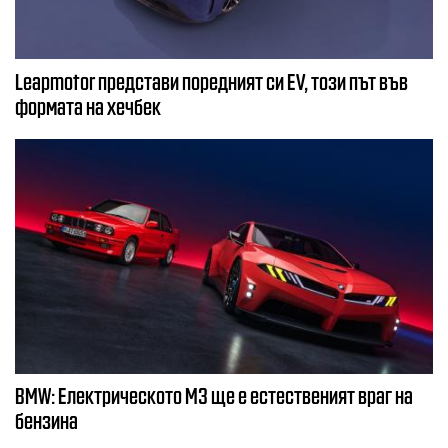
Leapmotor представи поредният си EV, този път във
формата на хечбек
BMW: Електрическото М3 ще е естественият враг на
бензина