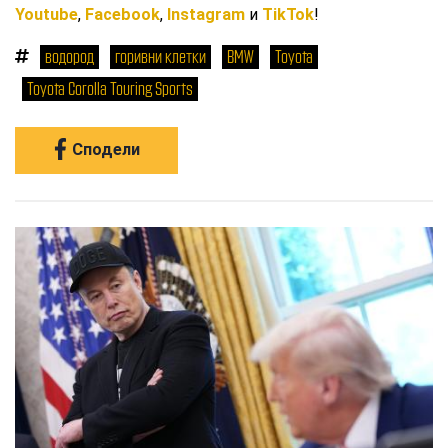
Youtube
,
Facebook
,
Instagram
и
TikTok
!
водород
горивни клетки
BMW
Toyota
Toyota Corolla Touring Sports
Сподели