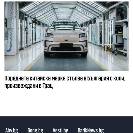
Поредната китайска марка стъпва в България с коли,
произвеждани в Грац
Abv.bg
Gong.bg
Vesti.bg
DarikNews.bg