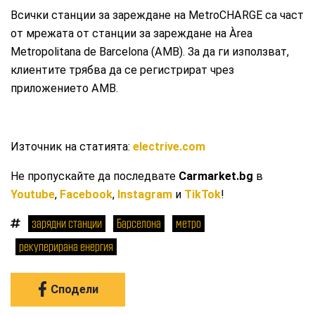
Всички станции за зареждане на MetroCHARGE са част
от мрежата от станции за зареждане на Àrea
Metropolitana de Barcelona (AMB). За да ги използват,
клиентите трябва да се регистрират чрез
приложението AMB.
Източник на статията:
electrive.com
Не пропускайте да последвате
Carmarket.bg
в
Youtube
,
Facebook
,
Instagram
и
TikTok
!
зарядни станции
Барселона
метро
рекуперирана енергия
Сподели