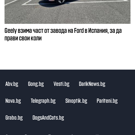
Geely взима част от завода на Ford в Испания, за да
прави свои коли
Abv.bg
Gong.bg
Vesti.bg
DarikNews.bg
Nova.bg
Telegraph.bg
Sinoptik.bg
Pariteni.bg
Grabo.bg
DogsAndCats.bg