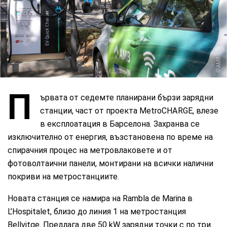
AMB
П
ървата от седемте планирани бързи зарядни
станции, част от проекта MetroCHARGE, влезе
в експлоатация в Барселона. Захранва се
изключително от енергия, възстановена по време на
спирачния процес на метровлаковете и от
фотоволтаични панели, монтирани на всички налични
покриви на метростанциите.
Новата станция се намира на Rambla de Marina в
L’Hospitalet, близо до линия 1 на метростанция
Bellvitge. Предлага две 50 kW зарядни точки с по три