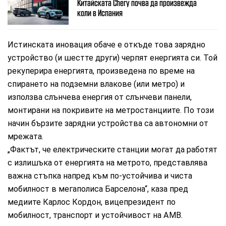
Китайската Chery почва да произвежда
коли в Испания
Истинската иновация обаче е откъде това зарядно
устройство (и шестте други) черпят енергията си. Той
рекуперира енергията, произведена по време на
спирането на подземни влакове (или метро) и
използва слънчева енергия от слънчеви панели,
монтирани на покривите на метростанциите. По този
начин бързите зарядни устройства са автономни от
мрежата.
„Фактът, че електрическите станции могат да работят
с излишъка от енергията на метрото, представлява
важна стъпка напред към по-устойчива и чиста
мобилност в мегаполиса Барселона“, каза пред
медиите Карлос Кордон, вицепрезидент по
мобилност, транспорт и устойчивост на AMB.