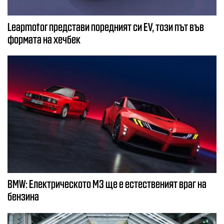
Leapmotor представи поредният си EV, този път във
формата на хечбек
BMW: Електрическото М3 ще е естественият враг на
бензина