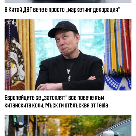
В Китай ДВГ вече е просто „маркетинг декорация“
Европейците се „затоплят“ все повече към
китайските коли, Мъск ги отблъсква от Tesla