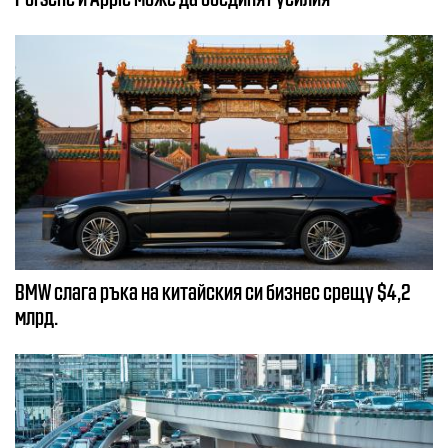
BMW слага ръка на китайския си бизнес срещу $4,2
млрд.