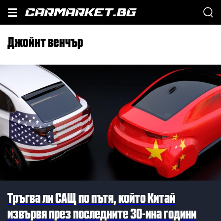
джойнт венчър
Тръгва ли САЩ по пътя, който Китай
извървя през последните 30-ина години