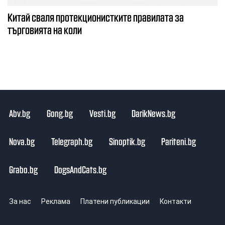
Китай сваля протекционистките правилата за
търговията на коли
Abv.bg
Gong.bg
Vesti.bg
DarikNews.bg
Nova.bg
Telegraph.bg
Sinoptik.bg
Pariteni.bg
Grabo.bg
DogsAndCats.bg
За нас
Реклама
Платени публикации
Контакти