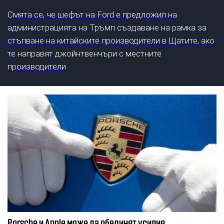
Смята се, че шефът на Ford е предложил на
администрацията на Тръмп създаване на рамка за
стъпване на китайските производители в Щатите, ако
те направят джойнтвенчъри с местните
производители
Porsche и Apple може да обединят усилия