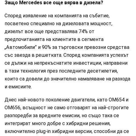
Защо Mercedes все още вярва в дизела?
Според изявление на компанията на събитие,
посветено специално на дизеловата мощност,
дизелът все още представлява 74% от
предпочитанията на клиентите в сегмента
„Автомобили” и 90% за търговски превозни средства
със звезда в решетката. Според компанията успехът
се дължи на непрекъснатите инвестиции, направени
в тази технология през последните десетилетия,
които са довели до значително намаляване на разхода
и емисиите.
Днес най-новото поколение двигатели, като OM654 и
OM656, всъщност не само отговарят на най-строгите
разпоредби за вредните емисии, но също така се
интегрират много добре с хибридни решения,
включително plug-in хибридни версии, способни да се