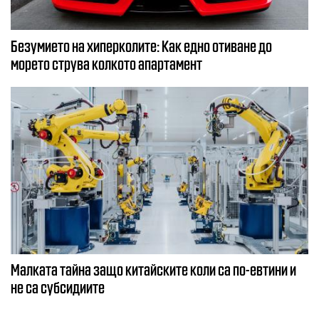
Безумието на хиперколите: Как едно отиване до
морето струва колкото апартамент
Малката тайна защо китайските коли са по-евтини и
не са субсидиите