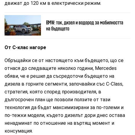
движат до 120 км в електрически режим.
BMW: ток, дизел и водород за мобилността
на бъдещето
От С-клас нагоре
Обръщайки се от настоящето към бъдещето, що се
отнася до следващите няколко години, Mercedes
обяви, че е решил да съсредоточи бъдещето на
дизела в горните сегменти, започвайки със C-Class,
стратегия, която според производителя, в
дългосрочен план ще позволи ползите от тази
технология да бъдат максимизирани за по-големи и
по-тежки модели, където дизелът дори днес остава
ненадминат по отношение на въртящ момент и
консумация.