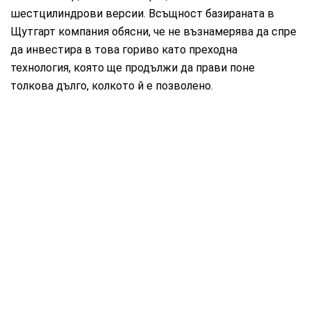
шестцилиндрови версии. Всъщност базираната в
Щутгарт компания обясни, че не възнамерява да спре
да инвестира в това гориво като преходна
технология, която ще продължи да прави поне
толкова дълго, колкото й е позволено.