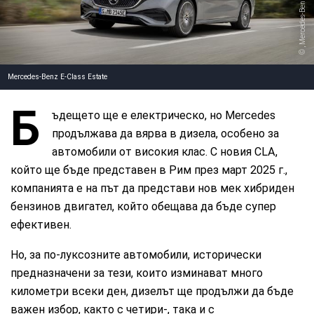
, Mercedes-Benz
Mercedes-Benz E-Class Estate
Б
ъдещето ще е електрическо, но Mercedes
продължава да вярва в дизела, особено за
автомобили от високия клас. С новия CLA,
който ще бъде представен в Рим през март 2025 г.,
компанията е на път да представи нов мек хибриден
бензинов двигател, който обещава да бъде супер
ефективен.
Но, за по-луксозните автомобили, исторически
предназначени за тези, които изминават много
километри всеки ден, дизелът ще продължи да бъде
важен избор, както с четири-, така и с