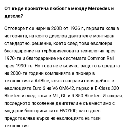
От къде произтича любовта между Mercedes и
дизела?
Отговорът се нарича 260D от 1936 г., първата кола в
историята, на която дизелов двигател е монтиран
стандартно, решение, което след това еволюира
благодарение на турбодизеловата технология през
1970-те и благодарение на системата Common Rail
през 1990-те. Но това не е всичко, защото в средата
на 2000-те години компанията е пионер в
технологията AdBlue, която направи своя дебют в
еволюцията Euro 6 на V6 OM642, първо в E-Class 320
Bluetec и след това в ML, GL и R 350 Bluetec. И накрая,
последното поколение двигатели е съвместимо с
модерни биогорива като HVO100, като днес
представлява върха на еволюцията на тази
технология.