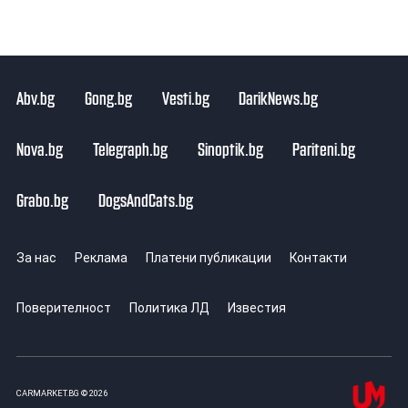
Abv.bg
Gong.bg
Vesti.bg
DarikNews.bg
Nova.bg
Telegraph.bg
Sinoptik.bg
Pariteni.bg
Grabo.bg
DogsAndCats.bg
За нас
Реклама
Платени публикации
Контакти
Поверителност
Политика ЛД
Известия
CARMARKET.BG © 2026