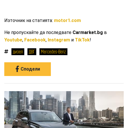
Източник на статията:
motor1.com
Не пропускайте да последвате
Carmarket.bg
в
Youtube
,
Facebook
,
Instagram
и
TikTok
!
дизел
ДВГ
Mercedes-Benz
Сподели