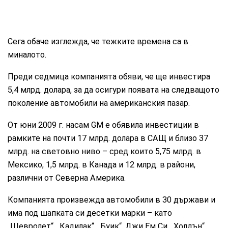
Сега обаче изглежда, че тежките времена са в
миналото.
Преди седмица компанията обяви, че ще инвестира
5,4 млрд. долара, за да осигури появата на следващото
поколение автомобили на американския пазар.
От юни 2009 г. насам GM е обявила инвестиции в
рамките на почти 17 млрд. долара в САЩ и близо 37
млрд. на световно ниво – сред които 5,75 млрд. в
Мексико, 1,5 млрд. в Канада и 12 млрд. в райони,
различни от Северна Америка.
Компанията произвежда автомобили в 30 държави и
има под шапката си десетки марки – като
„Шевролет“, „Кадилак“, „Буик“, Джи Ем Си, „Холдън“,