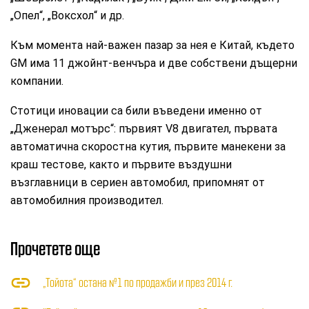
„Опел“, „Воксхол“ и др.
Към момента най-важен пазар за нея е Китай, където
GM има 11 джойнт-венчъра и две собствени дъщерни
компании.
Стотици иновации са били въведени именно от
„Дженерал мотърс“: първият V8 двигател, първата
автоматична скоростна кутия, първите манекени за
краш тестове, както и първите въздушни
възглавници в сериен автомобил, припомнят от
автомобилния производител.
Прочетете още
„Тойота“ остана №1 по продажби и през 2014 г.