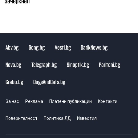
зачеркнал
Abv.bg
Gong.bg
Vesti.bg
DarikNews.bg
Nova.bg
Telegraph.bg
Sinoptik.bg
Pariteni.bg
Grabo.bg
DogsAndCats.bg
За нас
Реклама
Платени публикации
Контакти
Поверителност
Политика ЛД
Известия