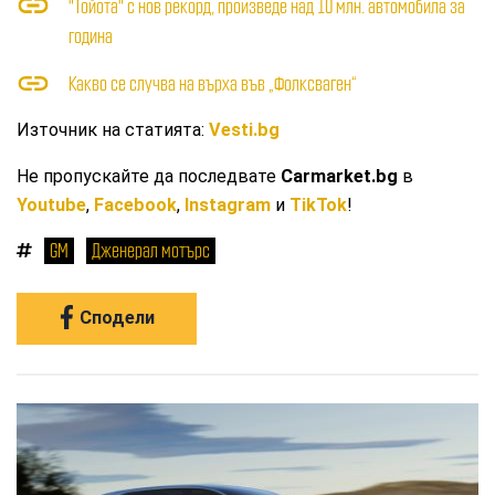
"Тойота" с нов рекорд, произведе над 10 млн. автомобила за
година
Какво се случва на върха във „Фолксваген“
Източник на статията:
Vesti.bg
Не пропускайте да последвате
Carmarket.bg
в
Youtube
,
Facebook
,
Instagram
и
TikTok
!
GM
Дженерал мотърс
Сподели