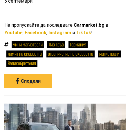
5 септември.
Не пропускайте да последвате
Carmarket.bg
в
Youtube
,
Facebook
,
Instagram
и
TikTok
!
умни магистрали
Лиз Тръс
Германия
лимит на скоростта
ограничение на скоростта
магистрали
Великобритания
Сподели