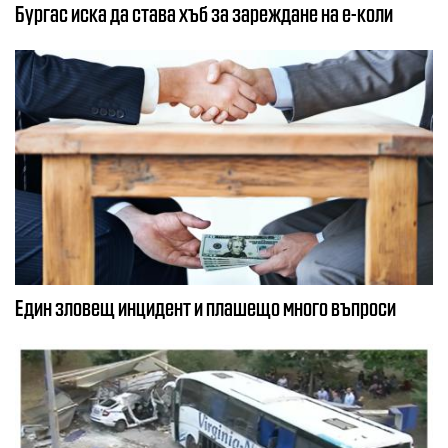
Бургас иска да става хъб за зареждане на е-коли
Един зловещ инцидент и плашещо много въпроси