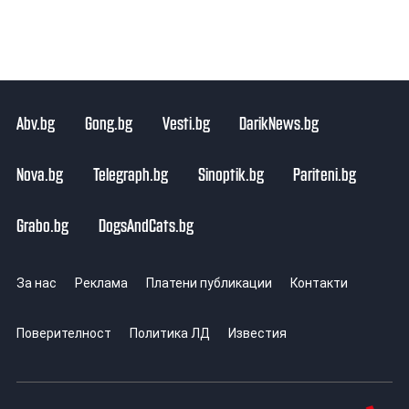
Abv.bg
Gong.bg
Vesti.bg
DarikNews.bg
Nova.bg
Telegraph.bg
Sinoptik.bg
Pariteni.bg
Grabo.bg
DogsAndCats.bg
За нас
Реклама
Платени публикации
Контакти
Поверителност
Политика ЛД
Известия