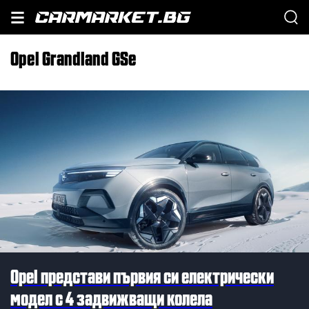
Opel Grandland GSe
Opel представи първия си електрически
модел с 4 задвижващи колела