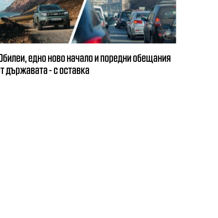
Юбилеи, едно ново начало и поредни обещания
от държавата - с оставка