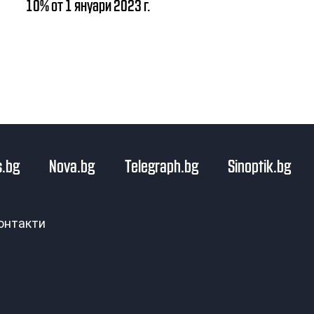
10% от 1 януари 2023 г.
.bg
Nova.bg
Telegraph.bg
Sinoptik.bg
онтакти