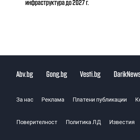
инфраструктура до 2027 г.
Abv.bg
Gong.bg
Vesti.bg
DarikNews
За нас
Реклама
Платени публикации
К
Поверителност
Политика ЛД
Известия