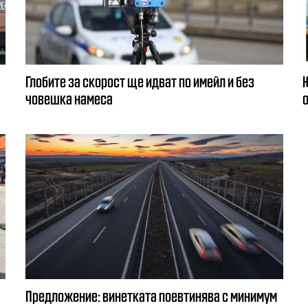
Глобите за скорост ще идват по имейл и без
човешка намеса
Предложение: винетката поевтинява с минимум