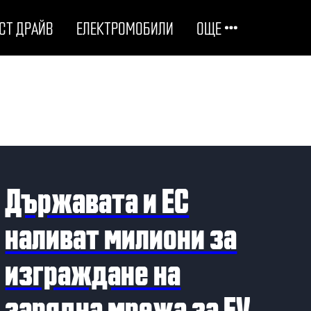
СТ ДРАЙВ
ЕЛЕКТРОМОБИЛИ
ОЩЕ
ОТГОВОРНИ НА ПЪТЯ
ТЕХНОЛОГИИ
СТУДЕНИ ДОСИЕТА
Държавата и ЕС
ЛЮБОПИТНО
наливат милиони за
изграждане на
МОТОРИ
зарядна мрежа за EV