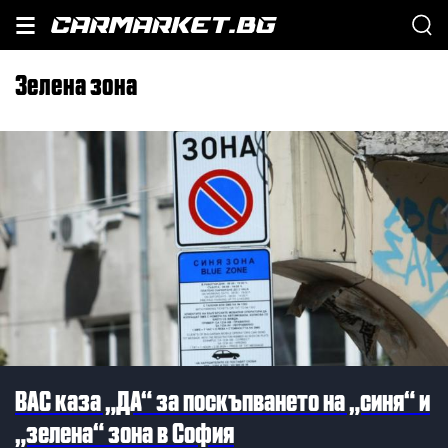
зелена зона
ВАС каза „ДА“ за поскъпването на „синя“ и
„зелена“ зона в София