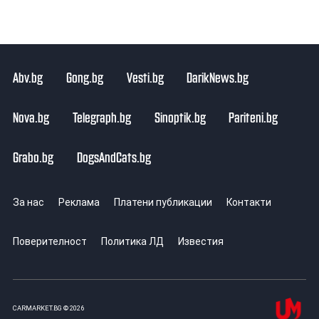
Abv.bg
Gong.bg
Vesti.bg
DarikNews.bg
Nova.bg
Telegraph.bg
Sinoptik.bg
Pariteni.bg
Grabo.bg
DogsAndCats.bg
За нас
Реклама
Платени публикации
Контакти
Поверителност
Политика ЛД
Известия
CARMARKET.BG © 2026