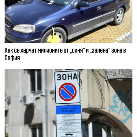
Как се харчат милионите от „синя“ и „зелена“ зона в
София