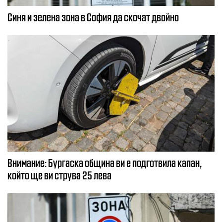
Синя и зелена зона в София да скочат двойно
Внимание: Бургаска община ви е подготвила капан,
който ще ви струва 25 лева