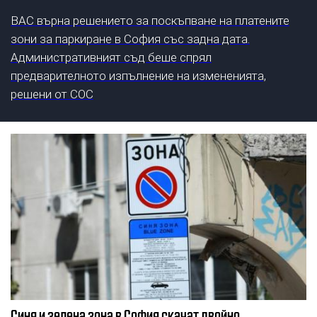
ВАС върна решението за поскъпване на платените
зони за паркиране в София със задна дата.
Административният съд беше спрял
предварителното изпълнение на измененията,
решени от СОС
Синя и зелена зона в София скачат двойно