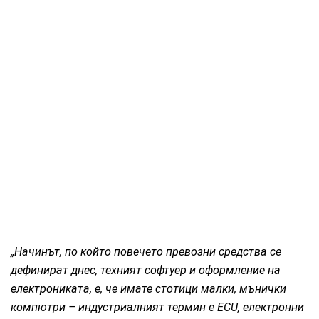
„Начинът, по който повечето превозни средства се
дефинират днес, техният софтуер и оформление на
електрониката, е, че имате стотици малки, мънички
компютри – индустриалният термин е ECU, електронни