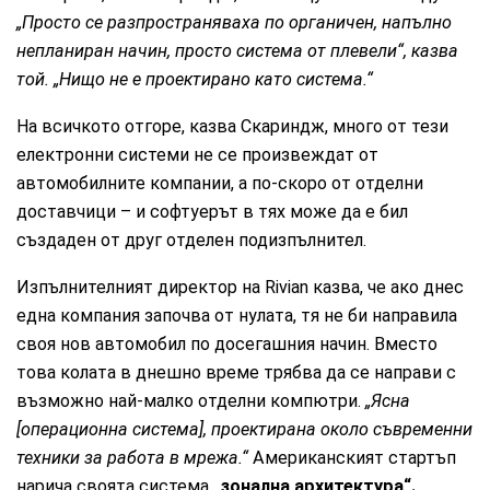
„Просто се разпространяваха по органичен, напълно
непланиран начин, просто система от плевели“, казва
той. „Нищо не е проектирано като система.“
На всичкото отгоре, казва Скариндж, много от тези
електронни системи не се произвеждат от
автомобилните компании, а по-скоро от отделни
доставчици – и софтуерът в тях може да е бил
създаден от друг отделен подизпълнител.
Изпълнителният директор на Rivian казва, че ако днес
една компания започва от нулата, тя не би направила
своя нов автомобил по досегашния начин. Вместо
това колата в днешно време трябва да се направи с
възможно най-малко отделни компютри.
„Ясна
[операционна система], проектирана около съвременни
техники за работа в мрежа.“
Американският стартъп
нарича своята система
„зонална архитектура“.