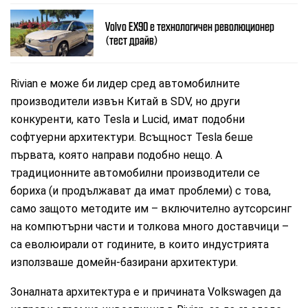
Volvo EX90 e технологичен революционер
(тест драйв)
Rivian е може би лидер сред автомобилните
производители извън Китай в SDV, но други
конкуренти, като Tesla и Lucid, имат подобни
софтуерни архитектури. Всъщност Tesla беше
първата, която направи подобно нещо. А
традиционните автомобилни производители се
бориха (и продължават да имат проблеми) с това,
само защото методите им – включително аутсорсинг
на компютърни части и толкова много доставчици –
са еволюирали от годините, в които индустрията
използваше домейн-базирани архитектури.
Зоналната архитектура е и причината Volkswagen да