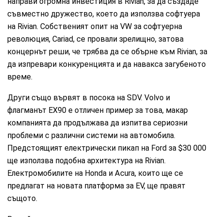
направи огромна инвестиция в Rivian, за да създаде
съвместно дружество, което да използва софтуера
на Rivian. Собственият опит на VW за софтуерна
революция, Cariad, се провали зрелищно, затова
концернът реши, че трябва да се обърне към Rivian, за
да изпревари конкуренцията и да навакса загубеното
време.
Други също вървят в посока на SDV. Volvo и
флагманът EX90 е отличен пример за това, макар
компанията да продължава да изпитва сериозни
проблеми с различни системи на автомобила.
Предстоящият електрически пикап на Ford за $30 000
ще използва подобна архитектура на Rivian.
Електромобилите на Honda и Acura, които ще се
предлагат на новата платформа за EV, ще правят
същото.