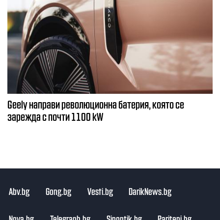
Geely направи революционна батерия, която се
зарежда с почти 1100 kW
Abv.bg
Gong.bg
Vesti.bg
DarikNews.bg
Nova.bg
Telegraph.bg
Sinoptik.bg
Pariteni.bg