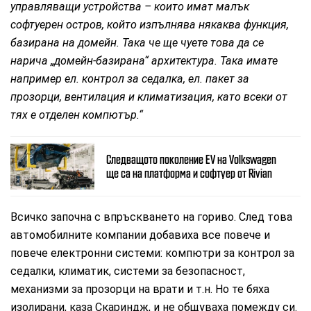
управляващи устройства – които имат малък
софтуерен остров, който изпълнява някаква функция,
базирана на домейн. Така че ще чуете това да се
нарича „домейн-базирана“ архитектура. Така имате
например ел. контрол за седалка, ел. пакет за
прозорци, вентилация и климатизация, като всеки от
тях е отделен компютър.“
Следващото поколение EV на Volkswagen
ще са на платформа и софтуер от Rivian
Всичко започна с впръскването на гориво. След това
автомобилните компании добавиха все повече и
повече електронни системи: компютри за контрол за
седалки, климатик, системи за безопасност,
механизми за прозорци на врати и т.н. Но те бяха
изолирани, каза Скариндж, и не общуваха помежду си.