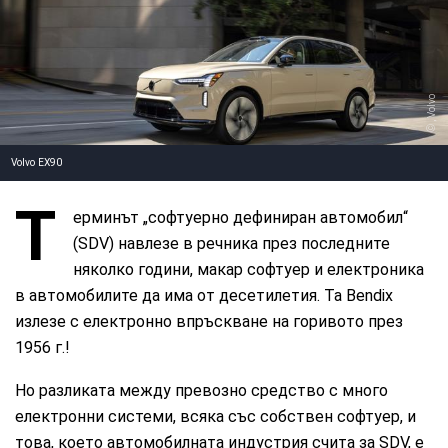
, Volvo
Volvo EX90
Т
ерминът „софтуерно дефиниран автомобил“
(SDV) навлезе в речника през последните
няколко години, макар софтуер и електроника
в автомобилите да има от десетилетия. Та Bendix
излезе с електронно впръскване на горивото през
1956 г.!
Но разликата между превозно средство с много
електронни системи, всяка със собствен софтуер, и
това, което автомобилната индустрия счита за SDV, е