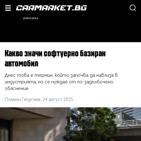
Какво значи софтуерно базиран
автомобил
Днес това е термин, който започва да навлиза в
индустрията, но се нуждае от по-задълбочено
обяснение
Пламен Георгиев
,
24 август 2025