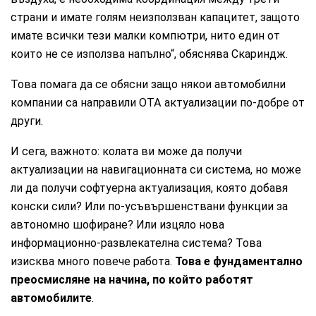
страни и имате голям неизползван капацитет, защото
имате всички тези малки компютри, нито един от
които не се използва напълно“, обяснява Скариндж.
Това помага да се обясни защо някои автомобилни
компании са направили OTA актуализации по-добре от
други.
И сега, важното: колата ви може да получи
актуализации на навигационната си система, но може
ли да получи софтуерна актуализация, която добавя
конски сили? Или по-усъвършенствани функции за
автономно шофиране? Или изцяло нова
информационно-развлекателна система? Това
изисква много повече работа.
Това е фундаментално
преосмисляне на начина, по който работят
автомобилите
.