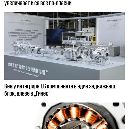
увеличават и са все по-опасни
Geely интегрира 16 компонента в един задвижващ
блок, влезе в „Гинес“