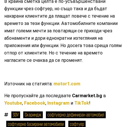
В крайна сметка целта е по-усъвършенствани
функции чрез софтуер, но също така и да бъдат
накарани клиентите да плащат повече с течение на
времето за тези функции. Автомобилните компании
имат големи мечти за повтарящи се приходи чрез
абонаменти и дори еднократни изтегляния на
приложения или функции. Но досега това среща голям
отпор от клиентите. Но с течение на времето
нагласите се очаква да се променят.
Източник на статията:
motor1.com
Не пропускайте да последвате
Carmarket.bg
в
Youtube
,
Facebook
,
Instagram
и
TikTok
!
SDV
Скариндж
софтуерно дефиниран автомобил
софтуерно базирани автомобили
софтуер