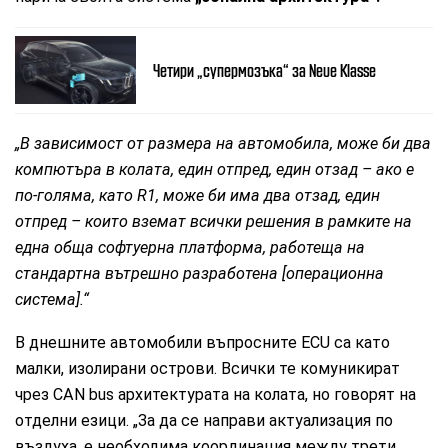
Четири „супермозъка“ за Neue Klasse
„В зависимост от размера на автомобила, може би два
компютъра в колата, един отпред, един отзад – ако е
по-голяма, като R1, може би има два отзад, един
отпред – които вземат всички решения в рамките на
една обща софтуерна платформа, работеща на
стандартна вътрешно разработена [операционна
система].“
В днешните автомобили въпросните ECU са като
малки, изолирани острови. Всички те комуникират
чрез CAN bus архитектурата на колата, но говорят на
отделни езици. „За да се направи актуализация по
въздуха, е необходима координация между трети