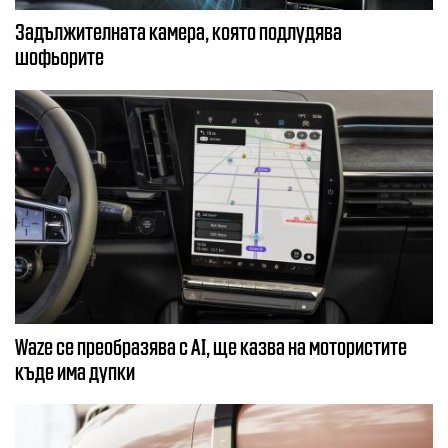
Задължителната камера, която подлудява
шофьорите
Waze се преобразява с AI, ще казва на мотористите
къде има дупки