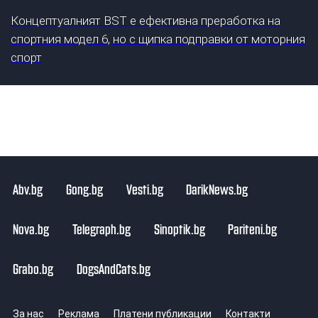
Концептуалният BST е ефективна преработка на
спортния модел 6, но с щипка подправки от моторния
спорт
Abv.bg
Gong.bg
Vesti.bg
DarikNews.bg
Nova.bg
Telegraph.bg
Sinoptik.bg
Pariteni.bg
Grabo.bg
DogsAndCats.bg
За нас
Реклама
Платени публикации
Контакти