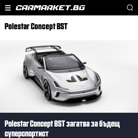
Polestar Concept BST
Polestar Concept BST загатва за бъдещ
суперспортист