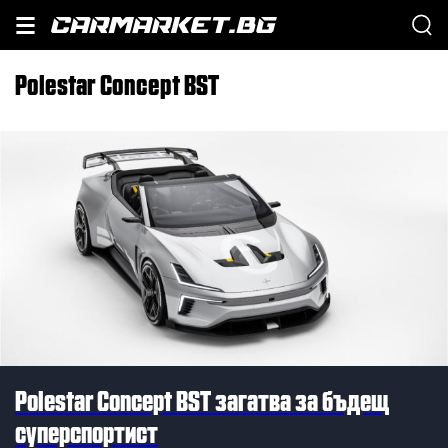
Polestar Concept BST
Polestar Concept BST загатва за бъдещ
суперспортист