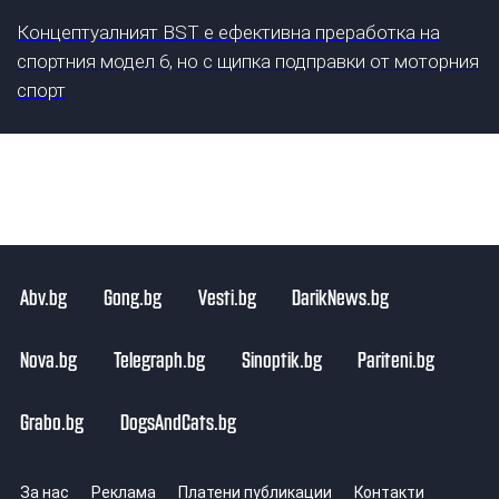
Концептуалният BST е ефективна преработка на
спортния модел 6, но с щипка подправки от моторния
спорт
Abv.bg
Gong.bg
Vesti.bg
DarikNews.bg
Nova.bg
Telegraph.bg
Sinoptik.bg
Pariteni.bg
Grabo.bg
DogsAndCats.bg
За нас
Реклама
Платени публикации
Контакти